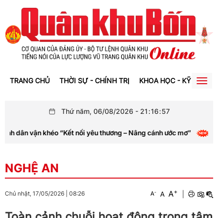
TRANG CHỦ
THỜI SỰ - CHÍNH TRỊ
KHOA HỌC - KỸ THUẬT
Togg
navig
Thứ năm, 06/08/2026
-
21
:
16
:
57
nh dân vận khéo “Kết nối yêu thương – Nâng cánh ước mơ”
NGHỆ AN
+
A
-
A
|
Chủ nhật, 17/05/2026
|
08:26
A
Toàn cảnh chuỗi hoạt động trọng tâm