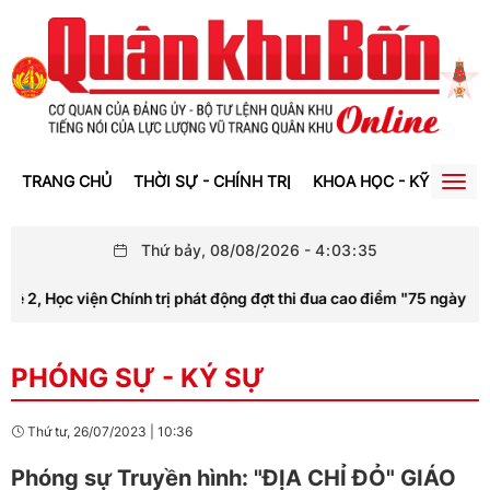
TRANG CHỦ
THỜI SỰ - CHÍNH TRỊ
KHOA HỌC - KỸ THUẬT
Togg
navig
Thứ bảy, 08/08/2026
-
4
:
03
:
36
 2, Học viện Chính trị phát động đợt thi đua cao điểm "75 ngày hàn
PHÓNG SỰ - KÝ SỰ
Thứ tư, 26/07/2023
|
10:36
Phóng sự Truyền hình: "ĐỊA CHỈ ĐỎ" GIÁO