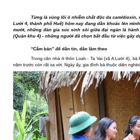
05/6/2021)
CHÀO MỪNG KỶ NIỆM 75 NĂM NGÀY
Từng là vùng lõi ô nhiễm chất độc da cam/dioxin, 
TRUYỀN THỐNG LỰC LƯỢNG VŨ TRANG
Lưới 4, thành phố Huế) hôm nay đang dần khoác lên mình 
QUÂN KHU 4 (15/10/1945 - 15/10/2020)
mướt, những đàn gia súc sinh sôi giữa đại ngàn là hành
(Quân khu 4) - những người đã chọn bắt đầu từ việc gây d
“Cắm bản” để dân tin, dân làm theo
Trong căn nhà ở thôn Loah - Ta Vai (xã A Lưới 4), b
năm trước còn rất xa vời. Ngày ấy, gia đình bà thuộc diện nghèo 