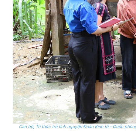
Cán bộ, Trí thức trẻ tình nguyện Đoàn Kinh tế - Quốc phò