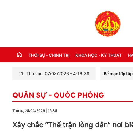
THỜI SỰ - CHÍNH TRỊ
KHOA HỌC - KỸ THUẬT
HẬ
Thứ sáu, 07/08/2026
Bế mạc lớp tập huấn công tác q
-
4
:
16
:
40
THỜI SỰ TRONG NƯỚC
Đ
QUÂN SỰ - QUỐC PHÒNG
THỜI SỰ QUỐC TẾ
NH
XÂY DỰNG ĐẢNG
CH
Thứ tư, 25/03/2026
|
16:35
LỜI BÁC HỒ DẠY NGÀY NÀY NĂM XƯA
TH
Xây chắc “Thế trận lòng dân” nơi bi
KỶ NIỆM 110 NĂM NGÀY BÁC HỒ RA ĐI
TÌM ĐƯỜNG CỨU NƯỚC (05/6/1911 -