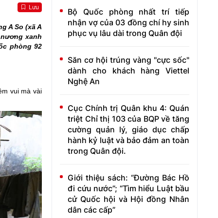
Lưu
Bộ Quốc phòng nhất trí tiếp
nhận vợ của 03 đồng chí hy sinh
ng A So (xã A
phục vụ lâu dài trong Quân đội
g nương xanh
uốc phòng 92
Săn cơ hội trúng vàng "cực sốc"
dành cho khách hàng Viettel
Nghệ An
ềm vui mà vài
Cục Chính trị Quân khu 4: Quán
triệt Chỉ thị 103 của BQP về tăng
cường quản lý, giáo dục chấp
hành kỷ luật và bảo đảm an toàn
trong Quân đội.
Giới thiệu sách: “Đường Bác Hồ
đi cứu nước”; “Tìm hiểu Luật bầu
cử Quốc hội và Hội đồng Nhân
dân các cấp”