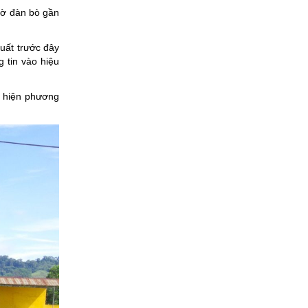
iờ đàn bò gần
uất trước đây
g tin vào hiệu
c hiện phương