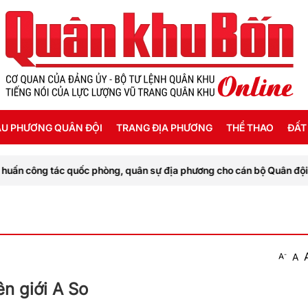
U PHƯƠNG QUÂN ĐỘI
TRANG ĐỊA PHƯƠNG
THỂ THAO
ĐẤT
uốc phòng, quân sự địa phương cho cán bộ Quân đội nhân dân Lào.
ỜI SỐNG HẬU PHƯƠNG
THANH HÓA
SEA GAMES 31
ẬT KÝ CHIẾN SỸ
NGHỆ AN
Ế ĐỘ - CHÍNH SÁCH - HƯỚNG NGHIỆP
HÀ TĨNH
-
A
A
ÔNG TIN LIỆT SỸ
QUẢNG BÌNH
ên giới A So
QUẢNG TRỊ