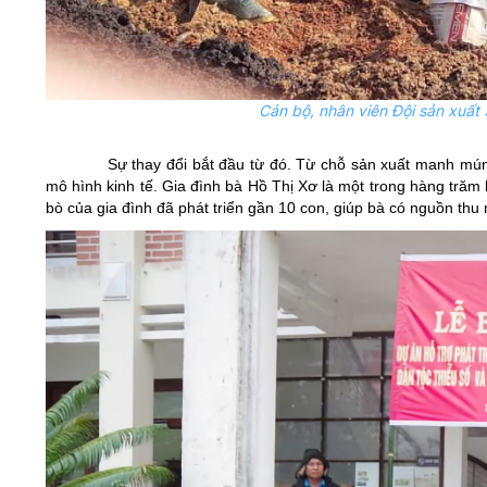
Cán bộ, nhân viên Đội sản xuất
Sự thay đổi bắt đầu từ đó. Từ chỗ sản xuất manh mún
mô hình kinh tế. Gia đình bà Hồ Thị Xơ là một trong hàng trăm
bò của gia đình đã phát triển gần 10 con, giúp bà có nguồn thu