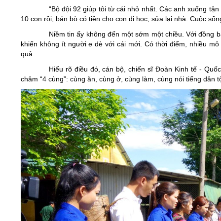
“Bộ đội 92 giúp tôi từ cái nhỏ nhất. Các anh xuống t
10 con rồi, bán bò có tiền cho con đi học, sửa lại nhà. Cuộc số
Niềm tin ấy không đến một sớm một chiều. Với đồng bà
khiến không ít người e dè với cái mới. Có thời điểm, nhiều mô 
quả.
Hiểu rõ điều đó, cán bộ, chiến sĩ Đoàn Kinh tế - Qu
châm “4 cùng”: cùng ăn, cùng ở, cùng làm, cùng nói tiếng dân t