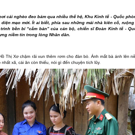
THÀNH PHỐ HUẾ
nơi cái nghèo đeo bám qua nhiều thế hệ, Khu Kinh tế - Quốc phò
diện mạo mới. Ít ai biết, phía sau những mái nhà kiên cố, ruộn
 trình bền bỉ “cắm bản” của cán bộ, chiến sĩ Đoàn Kinh tế - Q
ựng niềm tin trong lòng Nhân dân.
à Hồ Thị Xơ chậm rãi vun thêm rơm cho đàn bò. Ánh mắt bà ánh lên ni
nhất xã, cái ăn còn thiếu, nói gì đến chuyện tích lũy.