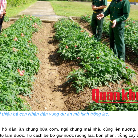
 thiệu bà con Nhân dân vùng dự án mô hình trồng lạc.
g hộ dân, ăn chung bữa cơm, ngủ chung mái nhà, cùng lên nương, 
tự làm được. Từ cách be bờ giữ nước ruộng lúa, bón phân, trồng cây đ