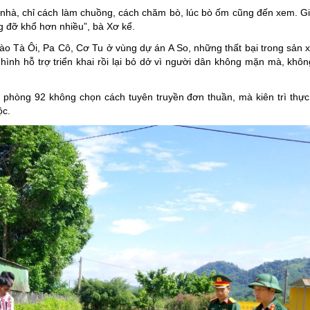
ận nhà, chỉ cách làm chuồng, cách chăm bò, lúc bò ốm cũng đến xem. G
ng đỡ khổ hơn nhiều”, bà Xơ kể.
o Tà Ôi, Pa Cô, Cơ Tu ở vùng dự án A So, những thất bại trong sản x
hình hỗ trợ triển khai rồi lại bỏ dở vì người dân không mặn mà, khôn
ốc phòng 92 không chọn cách tuyên truyền đơn thuần, mà kiên trì thự
ộc.