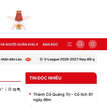
 VÀ NGƯỜI QUÂN KHU 4
BẠN ĐỌC
V-League 2026-2027 thay đổi quy định sử dụng ngoại bi
SEA GAMES 31
TIN ĐỌC NHIỀU
+
A
|
Thành Cổ Quảng Trị – Cổ tích 81
ngày đêm