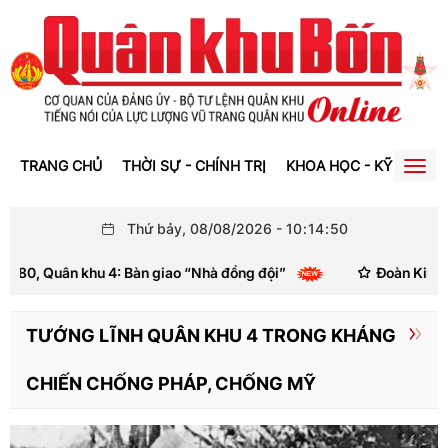
TRANG CHỦ
THỜI SỰ - CHÍNH TRỊ
KHOA HỌC - KỸ THUẬT
Togg
navig
Thứ bảy, 08/08/2026
-
10
:
14
:
51
ân khu 4: Bàn giao “Nhà đồng đội”
Đoàn Kinh tế - Quốc 
TƯỚNG LĨNH QUÂN KHU 4 TRONG KHÁNG
CHIẾN CHỐNG PHÁP, CHỐNG MỸ