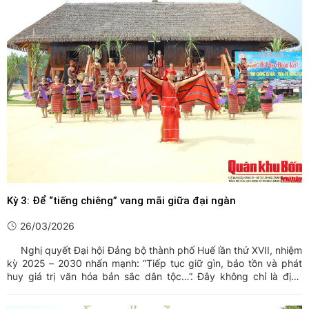
Kỳ 3: Để “tiếng chiêng” vang mãi giữa đại ngàn
26/03/2026
Nghị quyết Đại hội Đảng bộ thành phố Huế lần thứ XVII, nhiệm
kỳ 2025 – 2030 nhấn mạnh: “Tiếp tục giữ gìn, bảo tồn và phát
huy giá trị văn hóa bản sắc dân tộc…”. Đây không chỉ là định
hướng chiến lược mà còn là lời hiệu triệu đối với cả hệ thống
chính trị và toàn xã hội trong hành trình gìn giữ ...