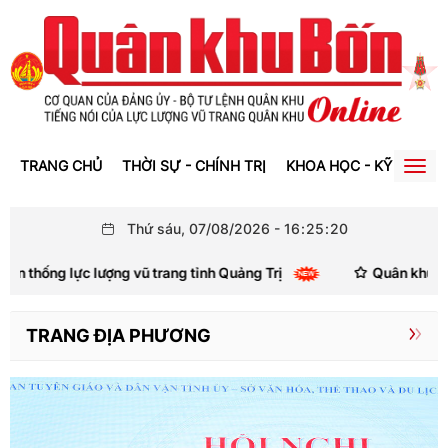
TRANG CHỦ
THỜI SỰ - CHÍNH TRỊ
KHOA HỌC - KỸ THUẬT
Togg
navig
Thứ sáu, 07/08/2026
-
16
:
25
:
22
vũ trang tỉnh Quảng Trị
Quân khu 4 xuất sắc giành giải N
TRANG ĐỊA PHƯƠNG