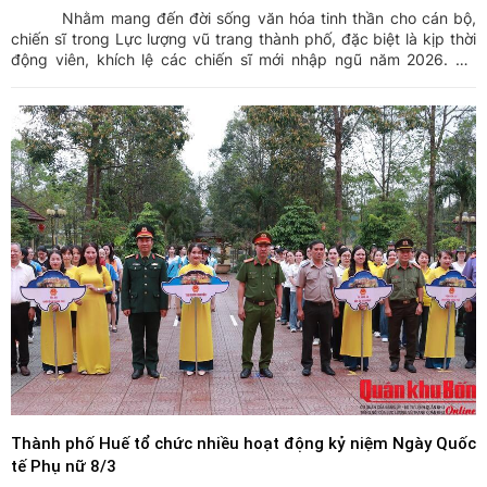
Nhằm mang đến đời sống văn hóa tinh thần cho cán bộ,
chiến sĩ trong Lực lượng vũ trang thành phố, đặc biệt là kịp thời
động viên, khích lệ các chiến sĩ mới nhập ngũ năm 2026. Tối
ngày 17/3, Đoàn Văn công Quân khu 4 đã có buổi biểu diễn
chương trình nghệ thuật phục vụ cán bộ, chiến sĩ Bộ ...
Thành phố Huế tổ chức nhiều hoạt động kỷ niệm Ngày Quốc
tế Phụ nữ 8/3