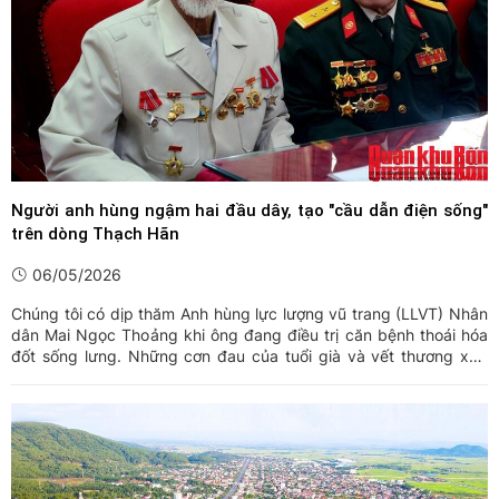
Người anh hùng ngậm hai đầu dây, tạo "cầu dẫn điện sống"
trên dòng Thạch Hãn
06/05/2026
Chúng tôi có dịp thăm Anh hùng lực lượng vũ trang (LLVT) Nhân
dân Mai Ngọc Thoảng khi ông đang điều trị căn bệnh thoái hóa
đốt sống lưng. Những cơn đau của tuổi già và vết thương xưa
đôi lúc khiến gương mặt ông nhăn lại, sức khỏe cũng đã giảm đi
phần nhiều so với 5 năm trước khi chúng tôi có dịp ...