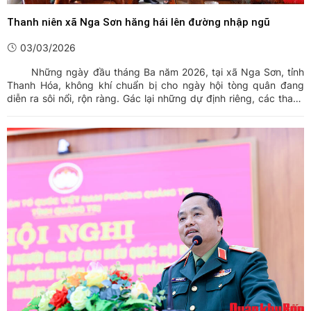
Thanh niên xã Nga Sơn hăng hái lên đường nhập ngũ
03/03/2026
Những ngày đầu tháng Ba năm 2026, tại xã Nga Sơn, tỉnh
Thanh Hóa, không khí chuẩn bị cho ngày hội tòng quân đang
diễn ra sôi nổi, rộn ràng. Gác lại những dự định riêng, các thanh
niên ưu tú của quê hương đang háo hức chuẩn bị hành trang,
sẵn sàng lên đường nhập ngũ, thực hiện nghĩa vụ thiêng ...