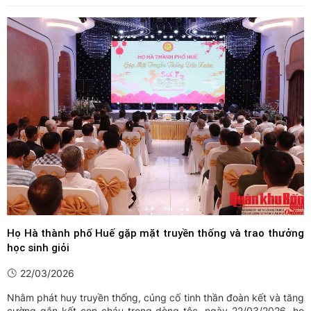
mạo mới. Ít ai biết, phía sau những mái nhà kiên cố, ruộng nương
xanh mướt, những đàn gia súc sinh sôi giữa đại ...
Họ Hà thành phố Huế gặp mặt truyền thống và trao thưởng
học sinh giỏi
22/03/2026
Nhằm phát huy truyền thống, củng cố tinh thần đoàn kết và tăng
cường gắn kết con cháu trong dòng tộc, ngày 22/03/2026, họ