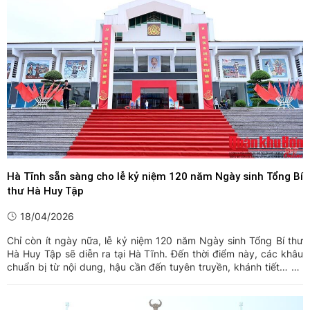
Hà Tĩnh sẵn sàng cho lễ kỷ niệm 120 năm Ngày sinh Tổng Bí
thư Hà Huy Tập
18/04/2026
Chỉ còn ít ngày nữa, lễ kỷ niệm 120 năm Ngày sinh Tổng Bí thư
Hà Huy Tập sẽ diễn ra tại Hà Tĩnh. Đến thời điểm này, các khâu
chuẩn bị từ nội dung, hậu cần đến tuyên truyền, khánh tiết… đã
cơ bản hoàn tất, sẵn sàng cho sự kiện chính trị có ý nghĩa đặc
biệt quan trọng.