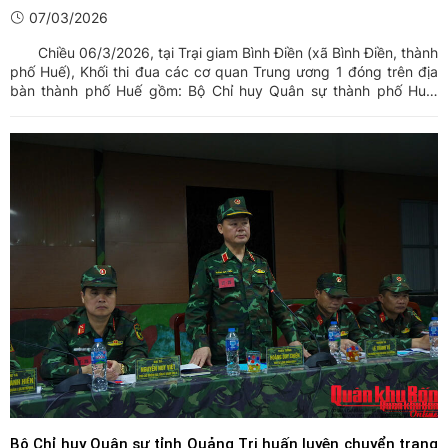
07/03/2026
Chiều 06/3/2026, tại Trại giam Bình Điền (xã Bình Điền, thành
phố Huế), Khối thi đua các cơ quan Trung ương 1 đóng trên địa
bàn thành phố Huế gồm: Bộ Chỉ huy Quân sự thành phố Huế,
Công an thành phố Huế, Trại giam Bình Điền, Cục Thi hành án
dân sự, Viện Kiểm sát nhân dân và Tòa án nhân dân ...
Bộ Chỉ huy Quân sư tỉnh Quảng Trị huấn luyện chuyển trạng