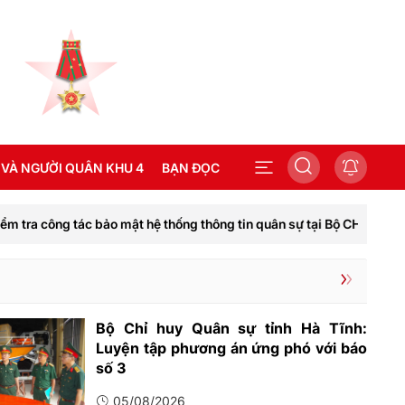
 VÀ NGƯỜI QUÂN KHU 4
BẠN ĐỌC
c bảo mật hệ thống thông tin quân sự tại Bộ CHQS tỉnh Quảng Trị
SEA GAMES 31
Bộ Chỉ huy Quân sự tỉnh Hà Tĩnh:
Luyện tập phương án ứng phó với báo
số 3
05/08/2026