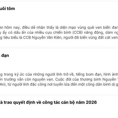
nuôi tôm
 An hôm nay, điều dễ nhận thấy là diện mạo vùng quê ven biển đa
ay ấy có dấu ấn của nhiều cựu chiến binh (CCB) năng động, dám n
tiêu biểu là CCB Nguyễn Văn Kiên, người đã biến vùng đất cát ven b
a đạn
ng trong ký ức của những người lính trở về, tiếng bom đạn, hình ản
ến trường vẫn còn nguyên vẹn. Cuộc đời của thương binh Nguyễn V
, từ người lính đặc công nơi tuyến lửa đến một công dân bình dị gi
à trao quyết định về công tác cán bộ năm 2026