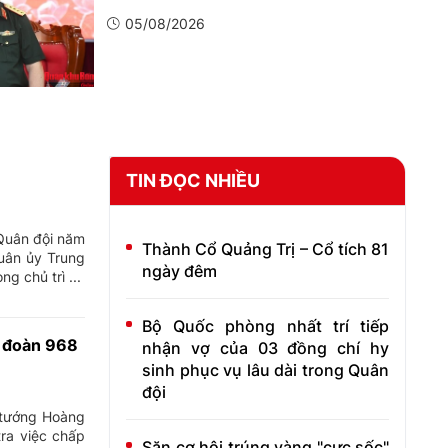
05/08/2026
TIN ĐỌC NHIỀU
 Quân đội năm
Thành Cổ Quảng Trị – Cổ tích 81
uân ủy Trung
ngày đêm
 chủ trì ...
Bộ Quốc phòng nhất trí tiếp
ư đoàn 968
nhận vợ của 03 đồng chí hy
sinh phục vụ lâu dài trong Quân
đội
 tướng Hoàng
ra việc chấp
Săn cơ hội trúng vàng "cực sốc"