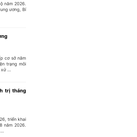
bộ năm 2026.
ung ương, Bí
ờng
ấp cơ sở năm
ện trạng môi
xử ...
h trị tháng
, triển khai
 8 năm 2026.
..