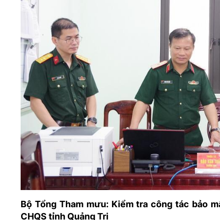
05/6/2021)
CHÀO MỪNG KỶ NIỆM 75 NĂM NGÀY
TRUYỀN THỐNG LỰC LƯỢNG VŨ TRANG
QUÂN KHU 4 (15/10/1945 - 15/10/2020)
Bộ Tổng Tham mưu: Kiểm tra công tác bảo mật
CHQS tỉnh Quảng Trị