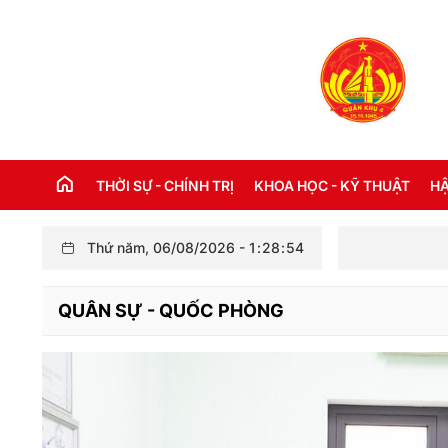
THỜI SỰ - CHÍNH TRỊ
KHOA HỌC - KỸ THUẬT
HẬ
Thứ năm, 06/08/2026
-
1
:
28
:
55
THỜI SỰ TRONG NƯỚC
Đ
QUÂN SỰ - QUỐC PHÒNG
THỜI SỰ QUỐC TẾ
NH
XÂY DỰNG ĐẢNG
CH
LỜI BÁC HỒ DẠY NGÀY NÀY NĂM XƯA
TH
KỶ NIỆM 110 NĂM NGÀY BÁC HỒ RA ĐI
TÌM ĐƯỜNG CỨU NƯỚC (05/6/1911 -