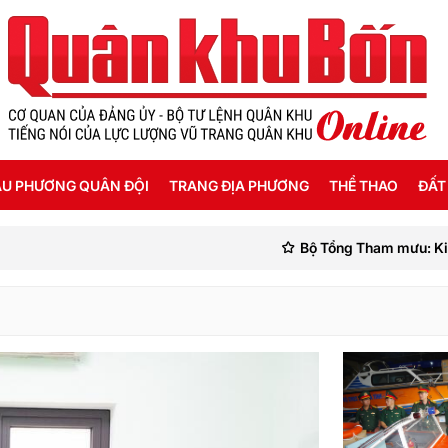
U PHƯƠNG QUÂN ĐỘI
TRANG ĐỊA PHƯƠNG
THỂ THAO
ĐẤT
Bộ Tổng Tham mưu: Kiểm tra công tá
ỜI SỐNG HẬU PHƯƠNG
THANH HÓA
SEA GAMES 31
ẬT KÝ CHIẾN SỸ
NGHỆ AN
Ế ĐỘ - CHÍNH SÁCH - HƯỚNG NGHIỆP
HÀ TĨNH
ÔNG TIN LIỆT SỸ
QUẢNG BÌNH
QUẢNG TRỊ