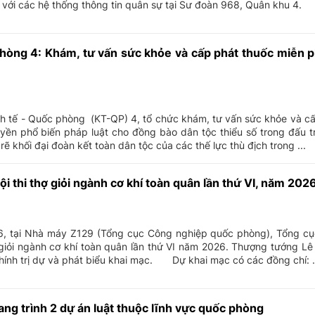
với các hệ thống thông tin quân sự tại Sư đoàn 968, Quân khu 4.
hòng 4: Khám, tư vấn sức khỏe và cấp phát thuốc miễn phí
h tế - Quốc phòng (KT-QP) 4, tổ chức khám, tư vấn sức khỏe và cấ
uyền phổ biến pháp luật cho đồng bào dân tộc thiểu số trong đấu t
ẽ khối đại đoàn kết toàn dân tộc của các thế lực thù địch trong ...
i thi thợ giỏi ngành cơ khí toàn quân lần thứ VI, năm 202
i Nhà máy Z129 (Tổng cục Công nghiệp quốc phòng), Tổng cục 
 giỏi ngành cơ khí toàn quân lần thứ VI năm 2026. Thượng tướng L
ính trị dự và phát biểu khai mạc. Dự khai mạc có các đồng chí: .
ng trình 2 dự án luật thuộc lĩnh vực quốc phòng