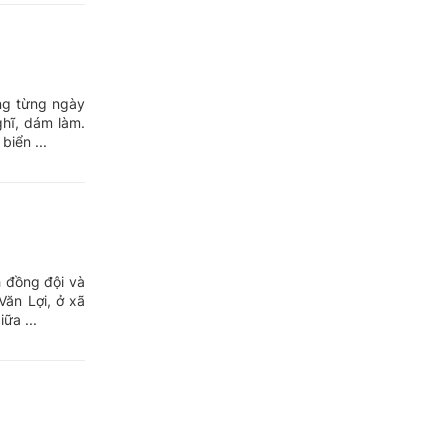
ng từng ngày
ghĩ, dám làm.
iển ...
h đồng đội và
ăn Lợi, ở xã
ữa ...