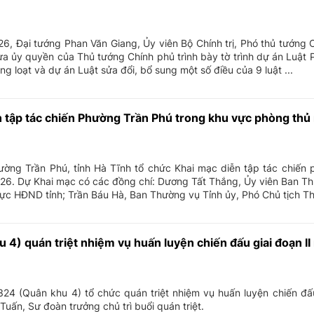
i tướng Phan Văn Giang, Ủy viên Bộ Chính trị, Phó thủ tướng C
a ủy quyền của Thủ tướng Chính phủ trình bày tờ trình dự án Luật
ng loạt và dự án Luật sửa đổi, bổ sung một số điều của 9 luật ...
n tập tác chiến Phường Trần Phú trong khu vực phòng th
ờng Trần Phú, tỉnh Hà Tĩnh tổ chức Khai mạc diễn tập tác chiến 
26. Dự Khai mạc có các đồng chí: Dương Tất Thắng, Ủy viên Ban Th
rực HĐND tỉnh; Trần Báu Hà, Ban Thường vụ Tỉnh ủy, Phó Chủ tịch Th
 4) quán triệt nhiệm vụ huấn luyện chiến đấu giai đoạn I
4 (Quân khu 4) tổ chức quán triệt nhiệm vụ huấn luyện chiến đấu
uấn, Sư đoàn trưởng chủ trì buổi quán triệt.