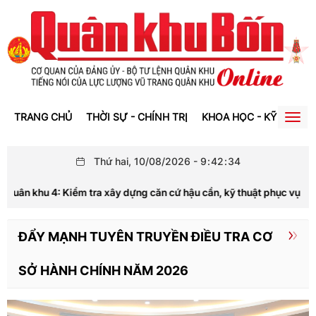
TRANG CHỦ
THỜI SỰ - CHÍNH TRỊ
KHOA HỌC - KỸ THUẬT
Togg
navig
Thứ hai, 10/08/2026
-
9
:
42
:
34
ân khu 4: Kiểm tra xây dựng căn cứ hậu cần, kỹ thuật phục vụ diễn 
ĐẨY MẠNH TUYÊN TRUYỀN ĐIỀU TRA CƠ
SỞ HÀNH CHÍNH NĂM 2026