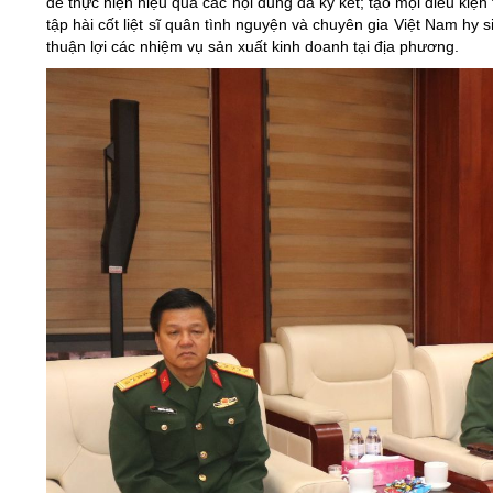
để thực hiện hiệu quả các nội dung đã ký kết; tạo mọi điều kiện
tập hài cốt liệt sĩ quân tình nguyện và chuyên gia Việt Nam hy si
thuận lợi các nhiệm vụ sản xuất kinh doanh tại địa phương.