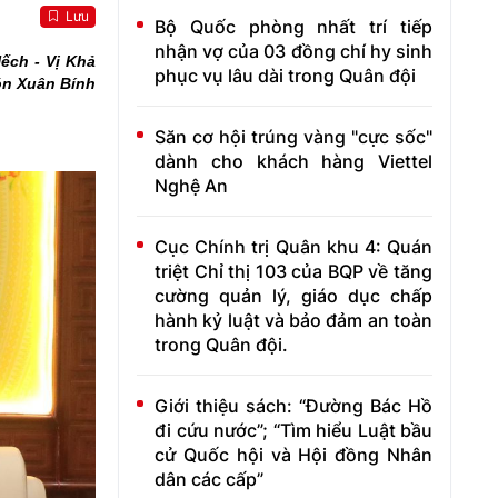
Lưu
Bộ Quốc phòng nhất trí tiếp
nhận vợ của 03 đồng chí hy sinh
ch - Vị Khả
phục vụ lâu dài trong Quân đội
ón Xuân Bính
Săn cơ hội trúng vàng "cực sốc"
dành cho khách hàng Viettel
Nghệ An
Cục Chính trị Quân khu 4: Quán
triệt Chỉ thị 103 của BQP về tăng
cường quản lý, giáo dục chấp
hành kỷ luật và bảo đảm an toàn
trong Quân đội.
Giới thiệu sách: “Đường Bác Hồ
đi cứu nước”; “Tìm hiểu Luật bầu
cử Quốc hội và Hội đồng Nhân
dân các cấp”