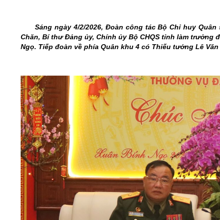
05/6/2021)
CHÀO MỪNG KỶ NIỆM 75 NĂM NGÀY
Sáng ngày 4/2/2026, Đoàn công tác Bộ Chỉ huy Quân s
TRUYỀN THỐNG LỰC LƯỢNG VŨ TRANG
Chăn, Bí thư Đảng ủy, Chính ủy Bộ CHQS tỉnh làm trưởng 
QUÂN KHU 4 (15/10/1945 - 15/10/2020)
Ngọ. Tiếp đoàn về phía Quân khu 4 có Thiếu tướng Lê Văn