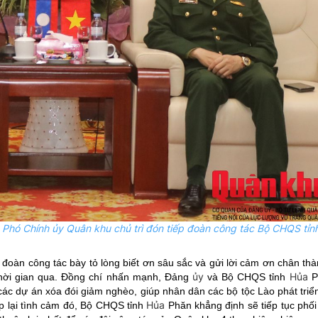
 Phó Chính ủy Quân khu chủ trì đón tiếp đoàn công tác Bộ CHQS tỉn
đoàn công tác bày tỏ lòng biết ơn sâu sắc và gửi lời cảm ơn chân th
ủy
Hủa
 thời gian qua. Đồng chí nhấn mạnh, Đảng
và Bộ CHQS tỉnh
Ph
 các dự án xóa đói giảm nghèo, giúp nhân dân các bộ tộc Lào phát triể
Hủa
p lại tình cảm đó, Bộ CHQS tỉnh
Phăn khẳng định sẽ tiếp tục phối