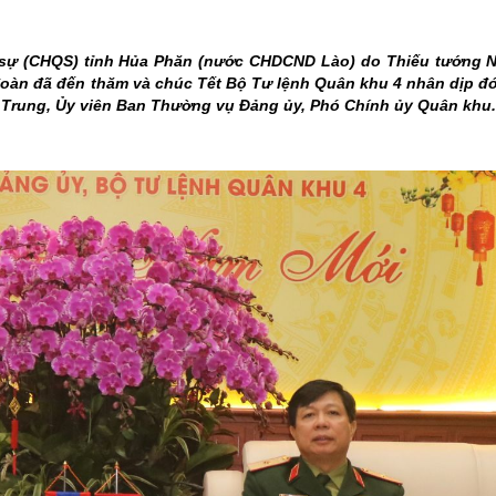
THÀNH PHỐ HUẾ
ự (CHQS) tỉnh Hủa Phăn (nước CHDCND Lào) do Thiếu tướng Nế
đoàn đã đến thăm và chúc Tết Bộ Tư lệnh Quân khu 4 nhân dịp đ
 Trung, Ủy viên Ban Thường vụ Đảng ủy, Phó Chính ủy Quân khu.