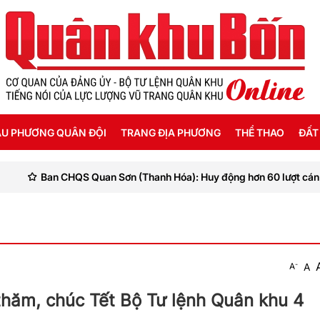
U PHƯƠNG QUÂN ĐỘI
TRANG ĐỊA PHƯƠNG
THỂ THAO
ĐẤT
Sơn (Thanh Hóa): Huy động hơn 60 lượt cán bộ, chiến sĩ sơ tán người
ỜI SỐNG HẬU PHƯƠNG
THANH HÓA
SEA GAMES 31
ẬT KÝ CHIẾN SỸ
NGHỆ AN
Ế ĐỘ - CHÍNH SÁCH - HƯỚNG NGHIỆP
HÀ TĨNH
-
A
A
ÔNG TIN LIỆT SỸ
QUẢNG BÌNH
thăm, chúc Tết Bộ Tư lệnh Quân khu 4
QUẢNG TRỊ