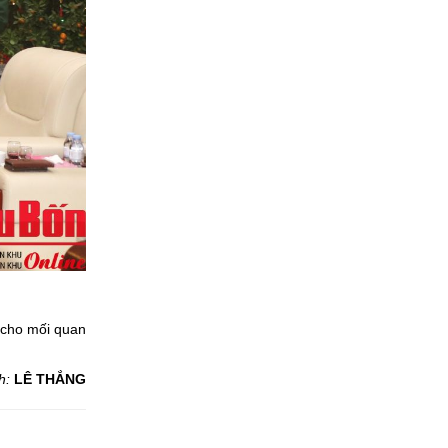
 cho mối quan
nh:
LÊ THẮNG