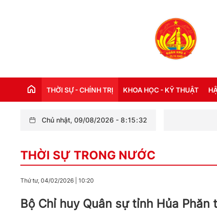
THỜI SỰ - CHÍNH TRỊ
KHOA HỌC - KỸ THUẬT
HẬ
Chủ nhật, 09/08/2026
-
8
:
15
:
34
Ban CHQS Quan 
THỜI SỰ TRONG NƯỚC
Đ
THỜI SỰ TRONG NƯỚC
THỜI SỰ QUỐC TẾ
NH
XÂY DỰNG ĐẢNG
CH
Thứ tư, 04/02/2026
|
10:20
LỜI BÁC HỒ DẠY NGÀY NÀY NĂM XƯA
TH
Bộ Chỉ huy Quân sự tỉnh Hủa Phăn 
KỶ NIỆM 110 NĂM NGÀY BÁC HỒ RA ĐI
TÌM ĐƯỜNG CỨU NƯỚC (05/6/1911 -