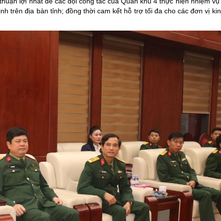
 thuận lợi nhất để các đội công tác của Quân khu 4 thực hiện nhiệm vụ
nh trên địa bàn tỉnh; đồng thời cam kết hỗ trợ tối đa cho các đơn vị kinh