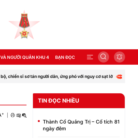
 VÀ NGƯỜI QUÂN KHU 4
BẠN ĐỌC
 dân, ứng phó với nguy cơ sạt lở
Nghệ An: Mưa lớn gây s
SEA GAMES 31
TIN ĐỌC NHIỀU
+
A
|
Thành Cổ Quảng Trị – Cổ tích 81
ngày đêm