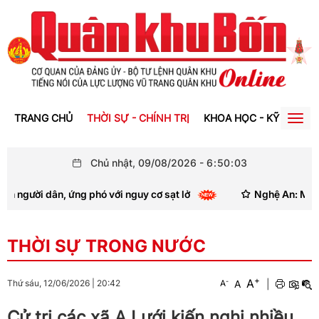
TRANG CHỦ
THỜI SỰ - CHÍNH TRỊ
KHOA HỌC - KỸ THUẬT
Togg
navig
Chủ nhật, 09/08/2026
-
6
:
50
:
04
ười dân, ứng phó với nguy cơ sạt lở
Nghệ An: Mưa lớn g
THỜI SỰ TRONG NƯỚC
+
A
-
A
|
Thứ sáu, 12/06/2026
|
20:42
A
Cử tri các xã A Lưới kiến nghị nhiều