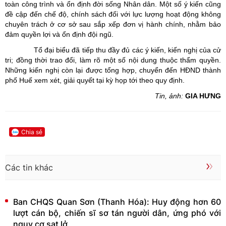
toàn công trình và ổn định đời sống Nhân dân. Một số ý kiến cũng
đề cập đến chế độ, chính sách đối với lực lượng hoạt động không
chuyên trách ở cơ sở sau sắp xếp đơn vị hành chính, nhằm bảo
đảm quyền lợi và ổn định đội ngũ.
Tổ đại biểu đã tiếp thu đầy đủ các ý kiến, kiến nghị của cử
tri; đồng thời trao đổi, làm rõ một số nội dung thuộc thẩm quyền.
Những kiến nghị còn lại được tổng hợp, chuyển đến HĐND thành
phố Huế xem xét, giải quyết tại kỳ họp tới theo quy định.
Tin, ảnh:
GIA HƯNG
Chia sẻ
Các tin khác
Ban CHQS Quan Sơn (Thanh Hóa): Huy động hơn 60
lượt cán bộ, chiến sĩ sơ tán người dân, ứng phó với
nguy cơ sạt lở