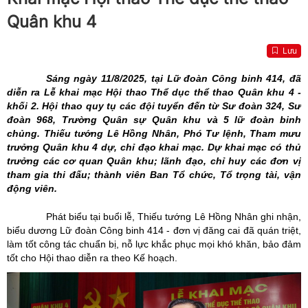
Quân khu 4
Lưu
Sáng ngày 11/8/2025, tại Lữ đoàn Công binh 414, đã
diễn ra Lễ khai mạc Hội thao Thể dục thể thao Quân khu 4 -
khối 2. Hội thao quy tụ các đội tuyển đến từ Sư đoàn 324, Sư
đoàn 968, Trường Quân sự Quân khu và 5 lữ đoàn binh
chủng. Thiếu tướng Lê Hồng Nhân, Phó Tư lệnh, Tham mưu
trưởng Quân khu 4 dự, chỉ đạo khai mạc. Dự khai mạc có thủ
trưởng các cơ quan Quân khu; lãnh đạo, chỉ huy các đơn vị
tham gia thi đấu; thành viên Ban Tổ chức, Tổ trọng tài, vận
động viên.
Phát biểu tại buổi lễ, Thiếu tướng Lê Hồng Nhân ghi nhận,
biểu dương Lữ đoàn Công binh 414 - đơn vị đăng cai đã quán triệt,
làm tốt công tác chuẩn bị, nỗ lực khắc phục mọi khó khăn, bảo đảm
tốt cho Hội thao diễn ra theo Kế hoạch.