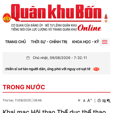
TRANG CHỦ
THỜI SỰ - CHÍNH TRỊ
KHOA HỌC - KỸ THUẬT
Togg
navig
Chủ nhật, 09/08/2026
-
7
:
32
:
13
n người dân, ứng phó với nguy cơ sạt lở
Nghệ An: Mưa lớ
TRONG NƯỚC
+
A
-
A
|
Thứ hai, 11/08/2025
|
08:46
A
Khai mạc Hội thao Thể dục thể thao