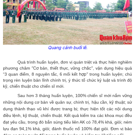
Quang cảnh buổi lễ.
Quá trình huấn luyện, đơn vị quán triệt và thực hiện nghiêm
“Cơ
chắc”
phương châm
bản, thiết thực, vững
, vận dụng hiệu quả
hợp”
“3 quan điểm, 8 nguyên tắc, 6 mối kết
trong huấn luyện; chú
trọng rèn luyện bản lĩnh chính trị, ý thức tổ chức kỷ luật và trình độ
kỹ, chiến thuật cho chiến sĩ mới.
Sau hơn 3 tháng huấn luyện, 100% chiến sĩ mới nắm vững
những nội dung cơ bản về quân sự, chính trị, hậu cần, kỹ thuật; sử
dụng thành thạo vũ khí được trang bị; thực hiện tốt các nội dung
điều lệnh, kỹ thuật, chiến thuật. Kết quả kiểm tra các khoa mục đều
đạt yêu cầu, trong đó bắn súng tiểu liên AK có 78,4% khá, giỏi; ném
lựu đạn 94,1% khá, giỏi; đánh thuốc nổ 100% đạt giỏi. Đơn vị bảo