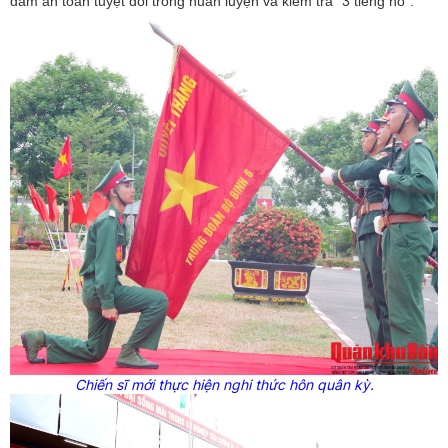
đảm an toàn tuyệt đối trong huấn luyện và kiểm tra “3 tiếng nổ”.
Chiến sĩ mới thực hiện nghi thức hôn quân kỳ.