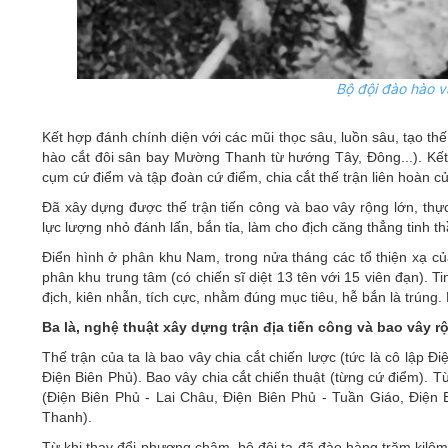
Bộ đội đào hào v
Kết hợp đánh chính diện với các mũi thọc sâu, luồn sâu, tạo thế 
hào cắt đôi sân bay Mường Thanh từ hướng Tây, Đông...). Kết
cụm cứ điểm và tập đoàn cứ điểm, chia cắt thế trận liên hoàn củ
Đã xây dựng được thế trận tiến công và bao vây rộng lớn, thực 
lực lượng nhỏ đánh lấn, bắn tỉa, làm cho địch căng thẳng tinh th
Điển hình ở phân khu Nam, trong nửa tháng các tổ thiện xạ của
phân khu trung tâm (có chiến sĩ diệt 13 tên với 15 viên đạn). T
địch, kiên nhẫn, tích cực, nhằm đúng mục tiêu, hễ bắn là trúng. 
Ba là, nghệ thuật xây dựng trận địa tiến công và bao vây rộ
Thế trận của ta là bao vây chia cắt chiến lược (tức là cô lập Đ
Điện Biên Phủ). Bao vây chia cắt chiến thuật (từng cứ điểm). 
(Điện Biên Phủ - Lai Châu, Điện Biên Phủ - Tuần Giáo, Điệ
Thanh).
Từ khi thay đổi phương châm, bộ đội ta đã đào hàng trăm kilô