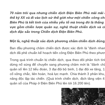
05/6/2021)
CHÀO MỪNG KỶ NIỆM 75 NĂM NGÀY
70 năm trôi qua nhưng chiến dịch Điện Biên Phủ mãi mãi
TRUYỀN THỐNG LỰC LƯỢNG VŨ TRANG
thế kỷ XX và đi vào lịch sử thế giới như một chiến công ch
QUÂN KHU 4 (15/10/1945 - 15/10/2020)
Biên Phủ là kết tinh của nhiều yếu tố mà trong đó là thắng
vực gồm chiến lược quân sự, nghệ thuật chiến dịch và chi
dịch đặc sắc trong Chiến dịch Điện Biên Phủ.
Một là, nghệ thuật xác định phương châm chiến dịch đúng 
Ban đầu phương châm chiến dịch được xác định là "đánh nhanh
dịch đã phê chuẩn kế hoạch tiến công Điện Biên Phủ theo phư
Trong quá trình chuẩn bị chiến dịch, qua theo dõi phân tích 
dừng nổ súng để chuyển sang phương châm mới là “đánh chắc, 
quân số lên 12 tiểu đoàn, 3 đại đội bộ binh, 1 đại đội xe tăng, 
cố vững chắc, liên hoàn, hoả lực mạnh. Chia thành 3 phân khu
năng độc lập tác chiến. (Quá trình chiến dịch, địch tăng viện 
quân số của Pháp ở Điện Biên Phủ lên tới 16.200 tên).