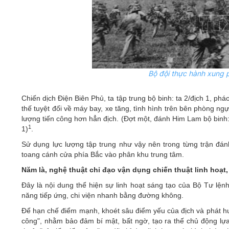
Bộ đội thực hành xung p
Chiến dịch Điện Biên Phủ, ta tập trung bộ binh: ta 2/địch 1, phá
thế tuyệt đối về máy bay, xe tăng, tình hình trên bên phòng ngự
lượng tiến công hơn hẳn địch. (Đợt một, đánh Him Lam bộ binh: t
1
1)
.
Sử dụng lực lượng tập trung như vậy nên trong từng trận đán
toang cánh cửa phía Bắc vào phân khu trung tâm.
Năm là, nghệ thuật chỉ đạo vận dụng chiến thuật linh hoạt,
Đây là nội dung thể hiện sự linh hoạt sáng tạo của Bộ Tư lện
năng tiếp ứng, chi viện nhanh bằng đường không.
Để hạn chế điểm mạnh, khoét sâu điểm yếu của địch và phát huy 
công", nhằm bảo đảm bí mật, bất ngờ, tạo ra thế chủ động lựa