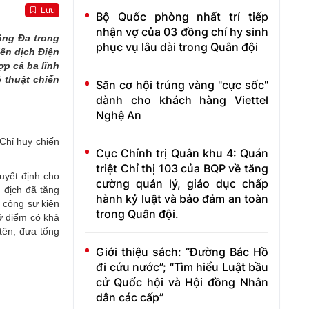
Lưu
Bộ Quốc phòng nhất trí tiếp
nhận vợ của 03 đồng chí hy sinh
ống Đa trong
phục vụ lâu dài trong Quân đội
iến dịch Điện
ợp cả ba lĩnh
 thuật chiến
Săn cơ hội trúng vàng "cực sốc"
dành cho khách hàng Viettel
Nghệ An
Chỉ huy chiến
Cục Chính trị Quân khu 4: Quán
triệt Chỉ thị 103 của BQP về tăng
uyết định cho
cường quản lý, giáo dục chấp
 địch đã tăng
hành kỷ luật và bảo đảm an toàn
g công sự kiên
trong Quân đội.
ứ điểm có khả
 tên, đưa tổng
Giới thiệu sách: “Đường Bác Hồ
đi cứu nước”; “Tìm hiểu Luật bầu
cử Quốc hội và Hội đồng Nhân
dân các cấp”