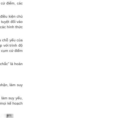
 cứ điểm, các
điều kiện chủ
 tuyệt đối vào
 các hình thức
u chỗ yếu của
p với trình độ
ệt cụm cứ điểm
 chắc" là hoàn
 phận, làm suy
, làm suy yếu,
 mọi kế hoạch