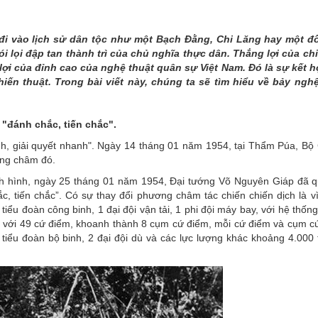
THÀNH PHỐ HUẾ
 đi vào lịch sử dân tộc như một Bạch Đằng, Chi Lăng hay một đ
ói lọi đập tan thành trì của chủ nghĩa thực dân. Thắng lợi của ch
 lợi của đỉnh cao của nghệ thuật quân sự Việt Nam. Đó là sự kết h
ến thuật. Trong bài viết này, chúng ta sẽ tìm hiểu về bảy nghệ
"đánh chắc, tiến chắc".
, giải quyết nhanh". Ngày 14 tháng 01 năm 1954, tại Thẩm Púa, Bộ 
ơng châm đó.
tình hình, ngày 25 tháng 01 năm 1954, Đại tướng Võ Nguyên Giáp đã q
tiến chắc”. Có sự thay đổi phương châm tác chiến chiến dịch là vì
1 tiểu đoàn công binh, 1 đại đội vận tải, 1 phi đội máy bay, với hệ thốn
, với 49 cứ điểm, khoanh thành 8 cụm cứ điểm, mỗi cứ điểm và cụm c
4 tiểu đoàn bộ binh, 2 đại đội dù và các lực lượng khác khoảng 4.000