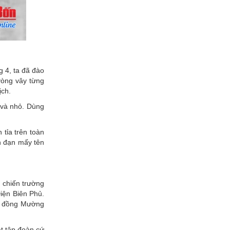
g 4, ta đã đào
vòng vây từng
ịch.
n và nhỏ. Dùng
tỉa trên toàn
ên đạn mấy tên
ở chiến trường
Điện Biên Phủ.
nh đồng Mường
t tập đoàn cứ