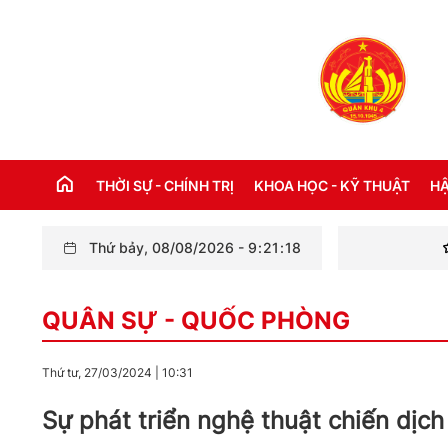
THỜI SỰ - CHÍNH TRỊ
KHOA HỌC - KỸ THUẬT
HẬ
Thứ bảy, 08/08/2026
-
9
:
21
:
19
Lữ đoàn Th
THỜI SỰ TRONG NƯỚC
Đ
QUÂN SỰ - QUỐC PHÒNG
THỜI SỰ QUỐC TẾ
NH
XÂY DỰNG ĐẢNG
CH
Thứ tư, 27/03/2024
|
10:31
LỜI BÁC HỒ DẠY NGÀY NÀY NĂM XƯA
TH
Sự phát triển nghệ thuật chiến dịch
KỶ NIỆM 110 NĂM NGÀY BÁC HỒ RA ĐI
TÌM ĐƯỜNG CỨU NƯỚC (05/6/1911 -