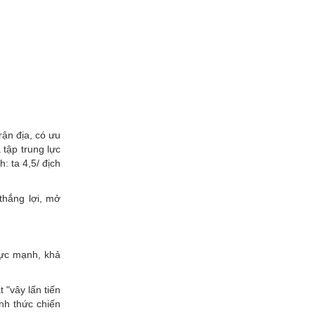
rận địa, có ưu
 tập trung lực
: ta 4,5/ địch
thắng lợi, mở
lực mạnh, khả
 "vây lấn tiến
nh thức chiến