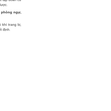
được.
g phòng ngự,
khí trang bị,
t định.