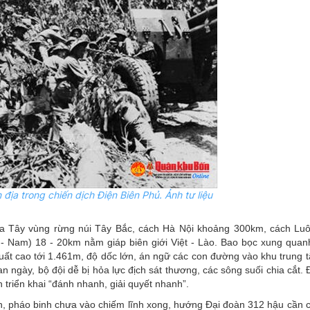
 địa trong chiến dịch Điện Biên Phủ. Ảnh tư liệu
hía Tây vùng rừng núi Tây Bắc, cách Hà Nội khoảng 300km, cách L
 - Nam) 18 - 20km nằm giáp biên giới Việt - Lào. Bao bọc xung quan
xuất cao tới 1.461m, độ dốc lớn, án ngữ các con đường vào khu trung 
n ngày, bộ đội dễ bị hỏa lực địch sát thương, các sông suối chia cắt. Đ
 triển khai “đánh nhanh, giải quyết nhanh”.
nh, pháo binh chưa vào chiếm lĩnh xong, hướng Đại đoàn 312 hậu cần