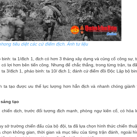
hong tiêu diệt các cứ điểm địch. Ảnh tư liệu
o binh: ta 1/địch 1, địch có hơn 3 tháng xây dựng và củng cố công sự, t
 có lợi hơn bên tiến công. Nhưng để chắc thắng, trong từng trận, ta đã
a 3/địch 1, pháo binh: ta 10/ địch 1; đánh cứ điểm đồi Độc Lập bộ binh
h ta tạo được ưu thế lực lượng hơn hẳn địch và nhanh chóng giành 
 sáng tạo
h chiến dịch, trước đối tượng địch mạnh, phòng ngự kiên cố, có hỏa 
sở trường chiến đấu của bộ đội, ta đã lựa chọn hình thức chiến thuật
 chọn không gian, thời gian và mục tiêu của từng trận đánh, ngoài hì