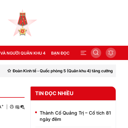
 VÀ NGƯỜI QUÂN KHU 4
BẠN ĐỌC
inh tế - Quốc phòng 5 (Quân khu 4) tăng cường công tác giáo dục chín
SEA GAMES 31
TIN ĐỌC NHIỀU
+
A
|
Thành Cổ Quảng Trị – Cổ tích 81
ngày đêm