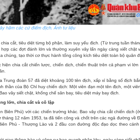
ây hãm các cứ điểm địch. Ảnh tư liệu
chia cắt, tiêu diệt từng bộ phận, làm suy yếu địch. (Từ trung tuần thán
 hợp các đợt đánh lớn và thường xuyên vây lấn ngày càng xiết chặt 
a chúng, tạo thời cơ thực hành tổng công kích tiêu diệt toàn bộ quân đ
hiện chia cắt chiến lược, chiến dịch, chiến thuật trên cả phạm vi lớ
ần.
 Trung đoàn 57 đã diệt khoảng 100 tên địch, xấp xỉ bằng số địch bắn 
inh thần của Bộ Chỉ huy chiến dịch: Một viên đạn một tên địch, một vi
Bao vây siết chặt, khống chế sân bay, tiêu diệt máy bay địch.
ng lớn, chia cắt và cô lập
iện Biên Phủ) với các chiến trường khác. Bao vây chia cắt chiến dịch (
Từ tháng 12 năm 1953, ta đã tiến công và chốt trên các ngả đường về 
n Biên Phủ - Thượng Lào và 2 đầu con đường độc đạo dọc theo cá
mét giao thông hào và công sự bao quanh phân khu, ngày càng siết chặ