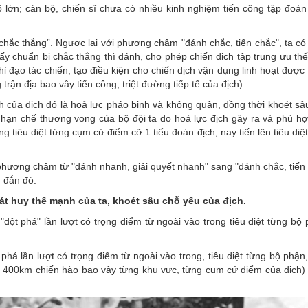
ô lớn; cán bộ, chiến sĩ chưa có nhiều kinh nghiệm tiến công tập đoàn
hắc thắng”. Ngược lại với phương châm "đánh chắc, tiến chắc", ta có 
ấy chuẩn bị chắc thắng thì đánh, cho phép chiến dịch tập trung ưu thế
 đạo tác chiến, tạo điều kiện cho chiến dịch vận dụng linh hoạt được
trận địa bao vây tiến công, triệt đường tiếp tế của địch).
 của địch đó là hoả lực pháo binh và không quân, đồng thời khoét sâ
, hạn chế thương vong của bộ đội ta do hoả lực địch gây ra và phù hợ
ng tiêu diệt từng cụm cứ điểm cỡ 1 tiểu đoàn địch, nay tiến lên tiêu di
 phương châm từ "đánh nhanh, giải quyết nhanh" sang "đánh chắc, tiến
 đắn đó.
át huy thế mạnh của ta, khoét sâu chỗ yếu của địch.
đột phá" lần lượt có trọng điểm từ ngoài vào trong tiêu diệt từng bộ
há lần lượt có trọng điểm từ ngoài vào trong, tiêu diệt từng bộ phận
ảng 400km chiến hào bao vây từng khu vực, từng cụm cứ điểm của địch)