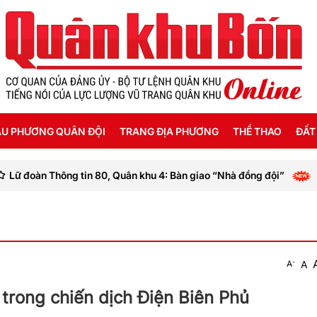
U PHƯƠNG QUÂN ĐỘI
TRANG ĐỊA PHƯƠNG
THỂ THAO
ĐẤT
ông tin 80, Quân khu 4: Bàn giao “Nhà đồng đội”
Đoàn K
ỜI SỐNG HẬU PHƯƠNG
THANH HÓA
SEA GAMES 31
ẬT KÝ CHIẾN SỸ
NGHỆ AN
Ế ĐỘ - CHÍNH SÁCH - HƯỚNG NGHIỆP
HÀ TĨNH
-
A
A
ÔNG TIN LIỆT SỸ
QUẢNG BÌNH
 trong chiến dịch Điện Biên Phủ
QUẢNG TRỊ