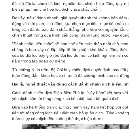
đủ; bộ đội lại chưa có kinh nghiệm tác chiến hiệp đồng quy m
biện pháp hạn chế hoả lực địch chưa chắc chắn.
Do vậy, nếu “đánh nhanh, giải quyết nhanh thì không bảo đảm c
động về thời gian, chủ động lựa chọn mục tiêu, mục tiêu nào th
từng trận đánh, bảo đảm chắc thắng, phù hợp với nguyên tắc chỉ
chiến thuật trong quá trình tiến công (đánh từng bước, xây dựng 
"Đánh chắc, tiến chắc" sẽ hạn chế đến mức thấp nhất chỗ mạnh
chúng là bao vây cô lập, tiếp tế tăng viện khó khăn, đồng thời
của bộ đội lúc bấy giờ (bộ đội lúc đó mới có kinh nghiệm tiến cô
nằm trong tập đoàn cứ điểm).
Từ những lý do trên, Bộ Chỉ huy chiến dịch quyết định thay đổi
toàn đúng đắn, khoa học và thực tế đã chứng minh cho sự đúng
Hai là, nghệ thuật vận dụng cách đánh chiến dịch hiểm, ph
Cách đánh chiến dịch Điện Biên Phủ là: "vây hãm" kết hợp với "
yếu địch, tiến tới tổng công kích tiêu diệt toàn bộ quân địch.
Dựa vào hệ thống trận địa, thực hành vây hãm kết hợp với đột p
tiến tới tổng công kích tiêu diệt toàn bộ quân địch. (Đào kho
tháo chạy của địch đều không thể thực hiện được.