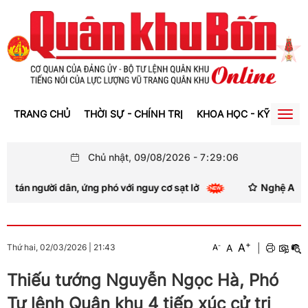
TRANG CHỦ
THỜI SỰ - CHÍNH TRỊ
KHOA HỌC - KỸ THUẬT
Togg
navig
Chủ nhật, 09/08/2026
-
7
:
29
:
07
n, ứng phó với nguy cơ sạt lở
Nghệ An: Mưa lớn gây sạt
+
A
-
A
|
Thứ hai, 02/03/2026
|
21:43
A
Thiếu tướng Nguyễn Ngọc Hà, Phó
Tư lệnh Quân khu 4 tiếp xúc cử tri