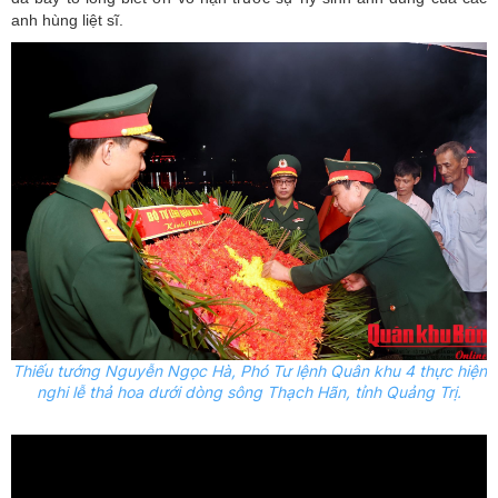
anh hùng liệt sĩ.
Thiếu tướng Nguyễn Ngọc Hà, Phó
T
ư lệnh Quân khu
4 thực hiện
nghi lễ thả hoa dưới dòng sông Thạch Hãn, tỉnh Quảng Trị.