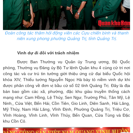
Đoàn công tác thăm hỏi động viên các Cựu chiến binh và thanh
niên xung phong phường Quảng Trị, tỉnh Quảng Trị.
Vinh dự đi đôi với trách nhiệm
Được Ban Thường vụ Quân ủy Trung ương, Bộ Quốc
phòng, Thường vụ Đảng ủy Bộ Tư lệnh Quân khu 4 cùng cử tri nơi
công tác và cư trú tin tưởng giới thiệu ứng cử đại biểu Quốc hội
khóa XIV, Thiếu tướng Nguyễn Ngọc Hà bày tỏ niềm vinh dự khi
được phân công về đơn vị bầu cử số 02 tỉnh Quảng Trị. Đây là địa
bàn bao gồm các xã, phường, đặc khu giàu truyền thống cách
mạng như: Cam Hồng, Lệ Thủy, Sen Ngư, Trường Phú, Tân Mỹ, Lệ
Ninh,, Cửa Việt, Bến Hải, Cồn Tiên, Gio Linh, Diên Sanh, Hải Lăng,
Mỹ Thủy, Nam Hải Lăng, Vĩnh Định, Phường Quảng Trị, Triệu Cơ,
Vĩnh Hoàng, Vĩnh Linh, Vĩnh Thủy, Bến Quan, Cửa Tùng và Đặc
khu Cồn Cỏ.