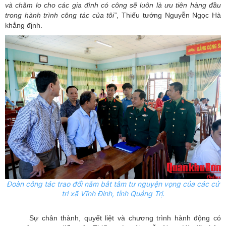
và chăm lo cho các gia đình có công sẽ luôn là ưu tiên hàng đầu
trong hành trình công tác của tôi”
, Thiếu tướng Nguyễn Ngọc Hà
khẳng định.
Đoàn công tác trao đổi nắm bắt tâm tư nguyện vọng của các cử
tri xã Vĩnh Đinh, tỉnh Quảng Trị.
Sự châ
n thành, quyết liệt và chương trình hành động có