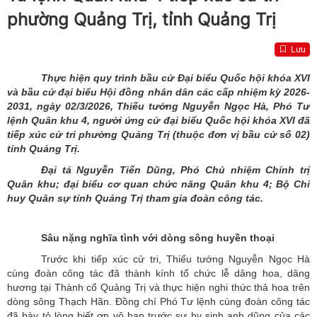
phường Quảng Trị, tỉnh Quảng Trị
Lưu
Thực hiện quy trình bầu cử Đại biểu Quốc hội khóa XVI
và bầu cử đại biểu Hội đồng nhân dân các cấp nhiệm kỳ 2026-
2031, ngày 02/3/2026, Thiếu tướng Nguyễn Ngọc Hà, Phó
T
ư
lệnh Quân khu
4, người ứng cử đại biểu Quốc hội khóa XVI đã
tiếp xúc cử tri phường Quảng Trị (thuộc đơn vị bầu cử số 02)
tỉnh Quảng Trị.
Đại tá Nguyễn Tiến Dũng, Phó Chủ nhiệm Chính trị
Quân khu; đại biểu cơ quan chức năng Quân khu 4; Bộ Chỉ
huy Quân sự tỉnh Quảng Trị
tham gia đoàn công tác.
Sâu nặng nghĩa tình với dòng sông huyền thoại
Trước khi tiếp xúc cử tri, Thiếu tướng Nguyễn Ngọc Hà
cùng đoàn công tác đã thành kính tổ chức lễ dâng hoa, dâng
hương tại Thành cổ Quảng Trị và thực hiện nghi thức thả hoa trên
dòng sông Thạch Hãn.
Đ
ồng chí Phó
T
ư lệnh cùng đoàn công tác
đã bày tỏ lòng biết ơn vô hạn trước sự hy sinh anh dũng của các