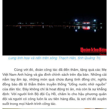
Lung linh hoa và nến trên sông Thạch Hãn, tỉnh Quảng Trị.
Cùng với đó, đoàn công tác đã đến thăm, tặng quà các Mẹ
Việt Nam Anh hùng và gia đình chính sách trên địa bàn. Những cái
nắm tay ấm áp, những món quà chứa đựng tình đồng chí, nghĩa
đồng bào đã tô thắm thêm truyền thống “Uống nước nhớ nguồn”
của dân tộc. Đây không chỉ là hoạt động tri ân, mà còn là sự khẳng
định: Với người lính Bộ đội Cụ Hồ, chăm lo cho hậu phương quân
đội và người có công luôn là ưu tiên hàng đầu, là sợi chỉ đỏ xuyên
suốt trong mọi hành trình công tác.