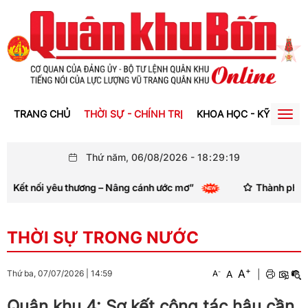
TRANG CHỦ
THỜI SỰ - CHÍNH TRỊ
KHOA HỌC - KỸ THUẬT
Togg
navig
Thứ năm, 06/08/2026
-
18
:
29
:
21
ơng – Nâng cánh ước mơ”
Thành phố Huế kêu gọi cung cấp 
THỜI SỰ TRONG NƯỚC
+
A
-
A
|
Thứ ba, 07/07/2026
|
14:59
A
Quân khu 4: Sơ kết công tác hậu cần,