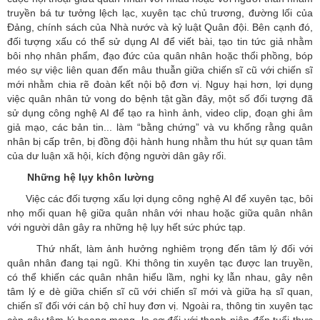
truyền bá tư tưởng lệch lạc, xuyên tạc chủ trương, đường lối của
Đảng, chính sách của Nhà nước và kỷ luật Quân đội. Bên cạnh đó,
đối tượng xấu có thể sử dụng AI để viết bài, tạo tin tức giả nhằm
bôi nhọ nhân phẩm, đạo đức của quân nhân hoặc thổi phồng, bóp
méo sự việc liên quan đến mâu thuẫn giữa chiến sĩ cũ với chiến sĩ
mới nhằm chia rẽ đoàn kết nội bộ đơn vị. Nguy hại hơn, lợi dụng
việc quân nhân tử vong do bệnh tật gần đây, một số đối tượng đã
sử dụng công nghệ AI để tạo ra hình ảnh, video clip, đoạn ghi âm
giả mạo, các bản tin... làm “bằng chứng” và vu khống rằng quân
nhân bị cấp trên, bị đồng đội hành hung nhằm thu hút sự quan tâm
của dư luận xã hội, kích động người dân gây rối.
Những hệ lụy khôn lường
Việc các đối tượng xấu lợi dụng công nghệ AI để xuyên tạc, bôi
nhọ mối quan hệ giữa quân nhân với nhau hoặc giữa quân nhân
với người dân gây ra những hệ lụy hết sức phức tạp.
Thứ nhất, làm ảnh hưởng nghiêm trọng đến tâm lý đối với
quân nhân đang tại ngũ. Khi thông tin xuyên tạc được lan truyền,
có thể khiến các quân nhân hiểu lầm, nghi kỵ lẫn nhau, gây nên
tâm lý e dè giữa chiến sĩ cũ với chiến sĩ mới và giữa hạ sĩ quan,
chiến sĩ đối với cán bộ chỉ huy đơn vị. Ngoài ra, thông tin xuyên tạc