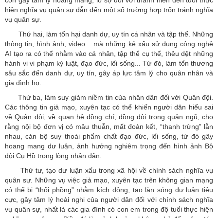
còn gây tâm lý hoang mang, lo sợ đối với thanh niên đến tuổi thực
hiện nghĩa vụ quân sự dẫn đến một số trường hợp trốn tránh nghĩa
vụ quân sự.
Thứ hai, làm tổn hại danh dự, uy tín cá nhân và tập thể. Những
thông tin, hình ảnh, video... mà những kẻ xấu sử dụng công nghệ
AI tạo ra có thể nhằm vào cá nhân, tập thể cụ thể, thêu dệt những
hành vi vi phạm kỷ luật, đạo đức, lối sống... Từ đó, làm tổn thương
sâu sắc đến danh dự, uy tín, gây áp lực tâm lý cho quân nhân và
gia đình họ.
Thứ ba, làm suy giảm niềm tin của nhân dân đối với Quân đội.
Các thông tin giả mạo, xuyên tạc có thể khiến người dân hiểu sai
về Quân đội, về quan hệ đồng chí, đồng đội trong quân ngũ, cho
rằng nội bộ đơn vị có mâu thuẫn, mất đoàn kết, “thanh trừng” lẫn
nhau, cán bộ suy thoái phẩm chất đạo đức, lối sống, từ đó gây
hoang mang dư luận, ảnh hưởng nghiêm trọng đến hình ảnh Bộ
đội Cụ Hồ trong lòng nhân dân.
Thứ tư, tạo dư luận xấu trong xã hội về chính sách nghĩa vụ
quân sự. Những vụ việc giả mạo, xuyên tạc trên không gian mạng
có thể bị “thổi phồng” nhằm kích động, tạo làn sóng dư luận tiêu
cực, gây tâm lý hoài nghi của người dân đối với chính sách nghĩa
vụ quân sự, nhất là các gia đình có con em trong độ tuổi thực hiện