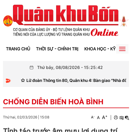
TRANG CHỦ
THỜI SỰ - CHÍNH TRỊ
KHOA HỌC - KỸ THUẬT
Togg
navig
Thứ bảy, 08/08/2026
-
15
:
25
:
42
Lữ đoàn Thông tin 80, Quân khu 4: Bàn giao “Nhà đồng đội”
CHỐNG DIỄN BIẾN HOÀ BÌNH
+
A
-
A
|
Thứ hai, 02/03/2026
|
15:08
A
Tỉnh táo trước âm mưu lợi dụng trí