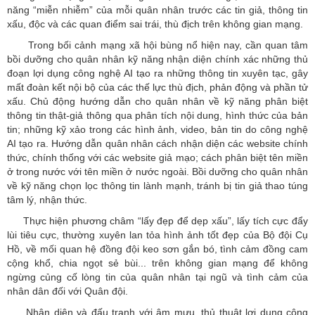
năng “miễn nhiễm” của mỗi quân nhân trước các tin giả, thông tin
xấu, độc và các quan điểm sai trái, thù địch trên không gian mạng.
Trong bối cảnh mạng xã hội bùng nổ hiện nay, cần quan tâm
bồi dưỡng cho quân nhân kỹ năng nhận diện chính xác những thủ
đoạn lợi dụng công nghệ AI tạo ra những thông tin xuyên tạc, gây
mất đoàn kết nội bộ của các thế lực thù địch, phản động và phần tử
xấu. Chủ động hướng dẫn cho quân nhân về kỹ năng phân biệt
thông tin thật-giả thông qua phân tích nội dung, hình thức của bản
tin; những kỹ xảo trong các hình ảnh, video, bản tin do công nghệ
AI tạo ra. Hướng dẫn quân nhân cách nhận diện các website chính
thức, chính thống với các website giả mạo; cách phân biệt tên miền
ở trong nước với tên miền ở nước ngoài. Bồi dưỡng cho quân nhân
về kỹ năng chọn lọc thông tin lành mạnh, tránh bị tin giả thao túng
tâm lý, nhận thức.
Thực hiện phương châm “lấy đẹp để dẹp xấu”, lấy tích cực đẩy
lùi tiêu cực, thường xuyên lan tỏa hình ảnh tốt đẹp của Bộ đội Cụ
Hồ, về mối quan hệ đồng đội keo sơn gắn bó, tình cảm đồng cam
cộng khổ, chia ngọt sẻ bùi... trên không gian mạng để không
ngừng củng cố lòng tin của quân nhân tại ngũ và tình cảm của
nhân dân đối với Quân đội.
Nhận diện và đấu tranh với âm mưu, thủ thuật lợi dụng công