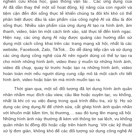
nghiên cứu khoa học, giao thông vận tải... Các ứng dụng của
AI đã dần thay thế một số hoạt động, kỹ năng của con người và
tiệm cận đến đời sống thực tế khiến chúng ta đôi khi khó có thể
phân biệt được đâu là sản phẩm của công nghệ AI và đâu là đời
sống thực. Nhiều sản phẩm của ứng dụng AI tạo ra hình ảnh, âm
thanh, video, bản tin một cách tinh xảo, sát thực tế đến kinh ngạc.
Hiện nay, các ứng dụng AI này được quảng cáo hướng dẫn sử
dụng một cách công khai trên các trang mạng xã hội, nhất là các
website, Facebook, Zalo, TikTok... Do dễ dàng tiếp cận và sử dụng
các ứng dụng công nghệ của AI nên người dùng có thể tự tạo ra
cho mình những hình ảnh, video theo ý muốn từ những hình ảnh,
video đã chụp, quay từ trước hoặc tạo ra những hình ảnh, video
hoàn toàn mới nếu người dùng cung cấp mô tả một cách chi tiết
hình ảnh, video hoặc bản tin mà mình muốn tạo ra.
Thời gian qua, một số đối tượng đã lợi dụng hình ảnh quân
nhân nhằm mục đích câu view, câu like hoặc xuyên tạc, vu khống,
nhất là khi có vụ việc đang trong quá trình điều tra, xử lý. Họ sử
dụng các ứng dụng AI để chỉnh sửa, cắt ghép hình ảnh quân nhân
với khuôn mặt bầm tím, bị thương,... sau đó tung lên mạng xã hội.
Những hình ảnh này thường đi kèm với thông tin sai lệch, vu khống
quân nhân bị đồng đội hoặc cấp trên hành hung. Với các kỹ thuật
xử lý đơn giản, không khó để các đối tượng sử dụng công nghệ AI