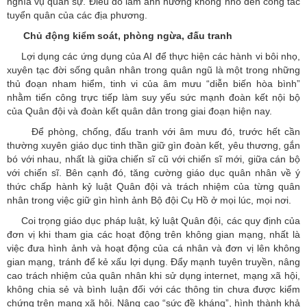
nghĩa vụ quân sự. Điều đó làm ảnh hưởng không nhỏ đến công tác
tuyển quân của các địa phương.
Chủ động kiểm soát, phòng ngừa, đấu tranh
Lợi dụng các ứng dụng của AI để thực hiện các hành vi bôi nhọ,
xuyên tạc đời sống quân nhân trong quân ngũ là một trong những
thủ đoạn nham hiểm, tinh vi của âm mưu “diễn biến hòa bình”
nhằm tiến công trực tiếp làm suy yếu sức mạnh đoàn kết nội bộ
của Quân đội và đoàn kết quân dân trong giai đoạn hiện nay.
Để phòng, chống, đấu tranh với âm mưu đó, trước hết cần
thường xuyên giáo dục tinh thần giữ gìn đoàn kết, yêu thương, gắn
bó với nhau, nhất là giữa chiến sĩ cũ với chiến sĩ mới, giữa cán bộ
với chiến sĩ. Bên cạnh đó, tăng cường giáo dục quân nhân về ý
thức chấp hành kỷ luật Quân đội và trách nhiệm của từng quân
nhân trong việc giữ gìn hình ảnh Bộ đội Cụ Hồ ở mọi lúc, mọi nơi.
Coi trọng giáo dục pháp luật, kỷ luật Quân đội, các quy định của
đơn vị khi tham gia các hoạt động trên không gian mạng, nhất là
việc đưa hình ảnh và hoạt động của cá nhân và đơn vị lên không
gian mạng, tránh để kẻ xấu lợi dụng. Đẩy mạnh tuyên truyền, nâng
cao trách nhiệm của quân nhân khi sử dụng internet, mạng xã hội,
không chia sẻ và bình luận đối với các thông tin chưa được kiểm
chứng trên mạng xã hội. Nâng cao “sức đề kháng”, hình thành khả