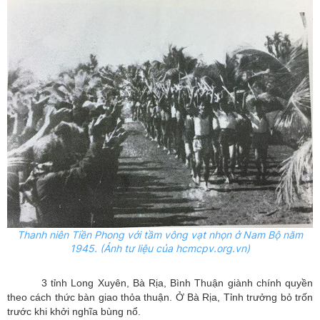
Thanh niên Tiền Phong với tầm vông vạt nhọn ở Nam Bộ năm
1945. (Ảnh tư liệu của hcmcpv.org.vn)
3 tỉnh Long Xuyên, Bà Rịa, Bình Thuận giành chính quyền
theo cách thức bàn giao thỏa thuận. Ở Bà Rịa, Tỉnh trưởng bỏ trốn
trước khi khởi nghĩa bùng nổ.