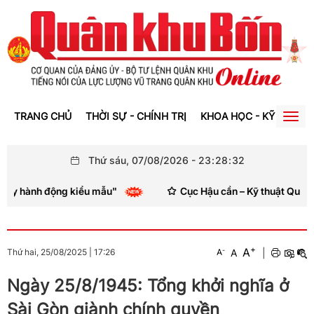
TRANG CHỦ
THỜI SỰ - CHÍNH TRỊ
KHOA HỌC - KỸ THUẬT
Togg
navig
Thứ sáu, 07/08/2026
-
23
:
28
:
32
hành động kiểu mẫu"
Cục Hậu cần – Kỹ thuật Quân khu 4:
+
A
-
A
|
Thứ hai, 25/08/2025
|
17:26
A
Ngày 25/8/1945: Tổng khởi nghĩa ở
Sài Gòn giành chính quyền