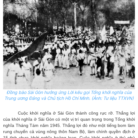
Đồng bào Sài Gòn hưởng ứng Lời kêu gọi Tổng khởi nghĩa của
Trung ương Đảng và Chủ tịch Hồ Chí Minh. (Ảnh: Tư liệu TTXVN)
Cuộc khởi nghĩa ở Sài Gòn thành công rực rỡ.
Thắng lợi
của khởi nghĩa ở Sài Gòn có một vị trí quan trọng trong Tổng khởi
nghĩa Tháng Tám năm 1945. Thắng lợi đó như một tiếng bom làm
rung chuyển cả vùng nông thôn Nam Bộ, làm chính quyền địch ở
15 tỉnh chưa khởi nghĩa hoảng loạn. Cuộc khởi nghĩa ở thủ phủ