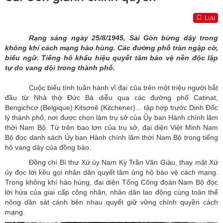
Lưu
Rạng sáng ngày 25/8/1945, Sài Gòn bừng dậy trong
không khí cách mạng hào hùng. Các đường phố tràn ngập cờ,
biểu ngữ. Tiếng hô khẩu hiệu quyết tâm bảo vệ nền độc lập
tự do vang dội trong thành phố.
Cuộc biểu tình tuần hành vĩ đại của trên một triệu người bắt
đầu từ Nhà thờ Đức Bà diễu qua các đường phố Catinat,
Bengichcơ (Belgique) Kitsơnê (Kitchener)... tập hợp trước Dinh Đốc
lý thành phố, nơi được chọn làm trụ sở của Ủy ban Hành chính lâm
thời Nam Bộ. Từ trên bao lơn của trụ sở, đại diện Việt Minh Nam
Bộ đọc danh sách Ủy ban Hành chính lâm thời Nam Bộ trong tiếng
hô vang dậy của đồng bào.
Đồng chí Bí thư Xứ ủy Nam Kỳ Trần Văn Giàu, thay mặt Xứ
ủy đọc lời kêu gọi nhân dân quyết tâm ủng hộ bảo vệ cách mạng.
Trong không khí hào hùng, đại diện Tổng Công đoàn Nam Bộ đọc
lời hứa của giai cấp công nhân, nhân dân lao động cùng toàn thể
nông dân sát cánh bên nhau quyết giữ vững chính quyền cách
mạng.