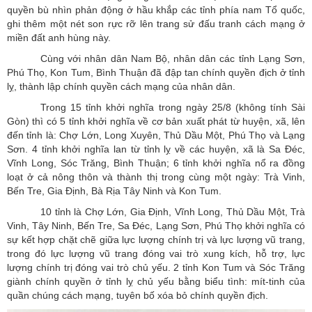
quyền bù nhìn phản động ở hầu khắp các tỉnh phía nam Tổ quốc,
ghi thêm một nét son rực rỡ lên trang sử đấu tranh cách mạng ở
miền đất anh hùng này.
Cùng với nhân dân Nam Bộ, nhân dân các tỉnh Lạng Sơn,
Phú Thọ, Kon Tum, Bình Thuận đã đập tan chính quyền địch ở tỉnh
lỵ, thành lập chính quyền cách mạng của nhân dân.
Trong 15 tỉnh khởi nghĩa trong ngày 25/8 (không tính Sài
Gòn) thì có 5 tỉnh khởi nghĩa về cơ bản xuất phát từ huyện, xã, lên
đến tỉnh là: Chợ Lớn, Long Xuyên, Thủ Dầu Một, Phú Thọ và Lạng
Sơn. 4 tỉnh khởi nghĩa lan từ tỉnh lỵ về các huyện, xã là Sa Đéc,
Vĩnh Long, Sóc Trăng, Bình Thuận; 6 tỉnh khởi nghĩa nổ ra đồng
loạt ở cả nông thôn và thành thị trong cùng một ngày: Trà Vinh,
Bến Tre, Gia Định, Bà Rịa Tây Ninh và Kon Tum.
10 tỉnh là Chợ Lớn, Gia Định, Vĩnh Long, Thủ Dầu Một, Trà
Vinh, Tây Ninh, Bến Tre, Sa Đéc, Lạng Sơn, Phú Thọ khởi nghĩa có
sự kết hợp chặt chẽ giữa lực lượng chính trị và lực lượng vũ trang,
trong đó lực lượng vũ trang đóng vai trò xung kích, hỗ trợ, lực
lượng chính trị đóng vai trò chủ yếu. 2 tỉnh Kon Tum và Sóc Trăng
giành chính quyền ở tỉnh lỵ chủ yếu bằng biểu tình: mít-tinh của
quần chúng cách mạng, tuyên bố xóa bỏ chính quyền địch.