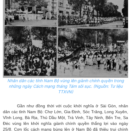
Nhân dân các tỉnh Nam Bộ vùng lên giành chính quyền trong
những ngày Cách mạng tháng Tám sôi sục. (Nguồn: Tư liệu
TTXVN)
Gần như đồng thời với cuộc khởi nghĩa ở Sài Gòn, nhân
dân các tỉnh Nam Bộ: Chợ Lớn, Gia Định, Sóc Trăng, Long Xuyên,
Vĩnh Long, Bà Rịa, Thủ Dầu Một, Trà Vinh, Tây Ninh, Bến Tre, Sa
Đéc vùng lên khởi nghĩa giành chính quyền thắng lợi vào ngày
25/8. Cơn lốc cách mạng bùng lên ở Nam Bộ đã thiêu trụi chính