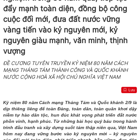
đẩy mạnh toàn diện, đồng bộ công
cuộc đối mới, đưa đất nước vững
vàng tiến vào kỷ nguyên mới, kỷ
nguyên giàu mạnh, văn minh, thịnh
vượng
ĐỀ CƯƠNG TUYÊN TRUYỀN KỶ NIỆM 80 NĂM CÁCH
MẠNG THÁNG TÁM THÀNH CÔNG VÀ QUỐC KHÁNH
NƯỚC CỘNG HOÀ XÃ HỘI CHỦ NGHĨA VIỆT NAM
Lưu
Kỷ niệm 80 năm Cách mạng Tháng Tám và Quốc khánh 2/9 là
dịp thiêng liêng để toàn Đảng, toàn dân, toàn quân khơi dậy
niềm tự hào dân tộc, hun đúc khát vọng phát triển đất nước
phồn vinh, hạnh phúc. Từ những bài học quý báu trong hành
trình đấu tranh và xây dựng suốt tám thập niên qua, Việt Nam
hôm nay đang vững bước vào kỷ nguyên mới – kỷ nguyên