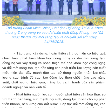
Thủ tướng Phạm Minh Chính, Chủ tịch Hội đồng Thi đua-Khen
thưởng Trung ương và các đại biểu phát động Phong trào “Cả
nước thi đua đổi mới sáng tạo và chuyển đổi số”, ngày
24/04/2025.
- Tập trung xây dựng, hoàn thiện và thực hiện có hiệu quả
chiến lược phát triển khoa học công nghệ và đổi mới sáng tạo,
đồng bộ với xây dựng và hoàn thiện thể chế khoa học công nghệ
và đổi mới sáng tạo, tạo nền tảng cho phát triển lực lượng sản xuất
mới, hiện đại; đẩy mạnh đào tạo, sử dụng nguồn nhân lực chất
lượng cao, trình độ cao, tạo động lực then chốt nâng cao năng
suất, chất lượng, hiệu quả, năng lực cạnh tranh của sản phẩm,
doanh nghiệp và nền kinh tế.
- Phát triển nguồn lực con người, phát triển văn hóa thực sự
trở thành nền tảng, sức mạnh nội sinh, động lực to lớn cho sự phát
triển nhanh, bền vững của đất nước. Tiếp tục đổi mới đồng bộ, căn