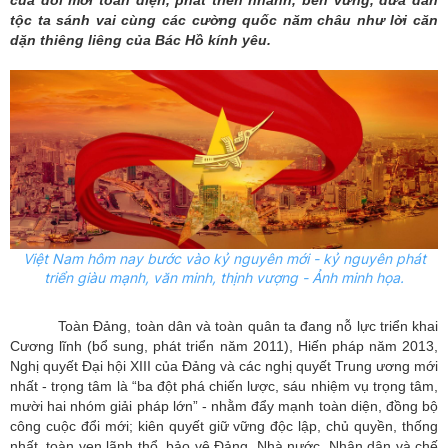
của đổi mới toàn diện, phát triển nhanh, bền vững, đưa dân
tộc ta sánh vai cùng các cường quốc năm châu như lời căn
dặn thiêng liêng của Bác Hồ kính yêu.
Việt Nam hôm nay bước vào kỷ nguyên mới - kỷ nguyên phát
triển giàu mạnh, văn minh, thịnh vượng - Ảnh minh họa.
Toàn Đảng, toàn dân và toàn quân ta đang nỗ lực triển khai
Cương lĩnh (bổ sung, phát triển năm 2011), Hiến pháp năm 2013,
Nghị quyết Đại hội XIII của Đảng và các nghị quyết Trung ương mới
nhất - trọng tâm là “ba đột phá chiến lược, sáu nhiệm vụ trọng tâm,
mười hai nhóm giải pháp lớn” - nhằm đẩy mạnh toàn diện, đồng bộ
công cuộc đổi mới; kiên quyết giữ vững độc lập, chủ quyền, thống
nhất, toàn vẹn lãnh thổ, bảo vệ Đảng, Nhà nước, Nhân dân và chế