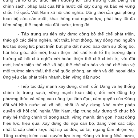
chính sách, pháp luật của Nhà nước để xây dựng và bảo vệ vững
chắc Tổ quốc Việt Nam xã hội chủ nghĩa. Đồng thời cần giải phóng
toàn bộ sức sản xuất, khai thông mọi nguồn lực, phát huy tối đa
tiềm năng, thế mạnh của đất nước, trong đó:
- Tập trung ưu tiên xây dựng đồng bộ thể chế phát triển,
tháo gỡ các điểm nghẽn, nút thắt, khơi thông, huy động mọi nguồn
lực tạo động lực phát triển bứt phá đất nước; bảo đảm sự đồng bộ,
hài hòa giữa đổi mới, hoàn thiện thể chế kinh tế thị trường định
hướng xã hội chủ nghĩa với hoàn thiện thể chế chính trị; với đổi
mới, hoàn thiện thể chế xã hội, thể chế văn hóa và thể chế bảo vệ
môi trường sinh thái, thể chế quốc phòng, an ninh và đối ngoại đáp
ứng yêu cầu phát triển nhanh, bền vững đất nước.
- Tiếp tục đẩy mạnh xây dựng, chỉnh đốn Đảng và hệ thống
chính trị trong sạch, vững mạnh toàn diện; đổi mới đồng bộ
phương thức và nâng cao năng lực lãnh đạo, cầm quyền của Đảng
đối với Nhà nước và xã hội, nhất là xây dựng Nhà nước pháp
quyền xã hội chủ nghĩa Việt Nam, tập trung xây dựng tổ chức bộ
máy hệ thống chính trị trong sạch, vững mạnh, tinh gọn, hoạt động
hiệu lực, hiệu quả. Xây dựng đội ngũ cán bộ, đảng viên các cấp,
nhất là cấp chiến lược thật sự có đức, có tài, ngang tầm nhiệm vụ.
Tăng cường kiểm soát quyền lực trong Đảng và trong Nhà nước;