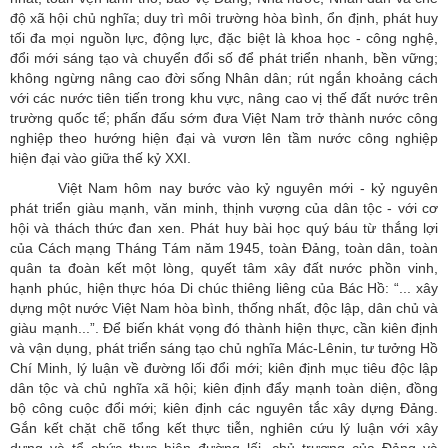
độ xã hội chủ nghĩa; duy trì môi trường hòa bình, ổn định, phát huy
tối đa mọi nguồn lực, động lực, đặc biệt là khoa học - công nghệ,
đổi mới sáng tạo và chuyển đổi số để phát triển nhanh, bền vững;
không ngừng nâng cao đời sống Nhân dân; rút ngắn khoảng cách
với các nước tiên tiến trong khu vực, nâng cao vị thế đất nước trên
trường quốc tế; phấn đấu sớm đưa Việt Nam trở thành nước công
nghiệp theo hướng hiện đại và vươn lên tầm nước công nghiệp
hiện đại vào giữa thế kỷ XXI.
Việt Nam hôm nay bước vào kỷ nguyên mới - kỷ nguyên
phát triển giàu mạnh, văn minh, thịnh vượng của dân tộc - với cơ
hội và thách thức đan xen. Phát huy bài học quý báu từ thắng lợi
của Cách mạng Tháng Tám năm 1945, toàn Đảng, toàn dân, toàn
quân ta đoàn kết một lòng, quyết tâm xây đất nước phồn vinh,
hạnh phúc, hiện thực hóa Di chúc thiêng liêng của Bác Hồ: “... xây
dựng một nước Việt Nam hòa bình, thống nhất, độc lập, dân chủ và
giàu mạnh...”. Để biến khát vọng đó thành hiện thực, cần kiên định
và vận dụng, phát triển sáng tạo chủ nghĩa Mác-Lênin, tư tưởng Hồ
Chí Minh, lý luận về đường lối đổi mới; kiên định mục tiêu độc lập
dân tộc và chủ nghĩa xã hội; kiên định đẩy mạnh toàn diện, đồng
bộ công cuộc đổi mới; kiên định các nguyên tắc xây dựng Đảng.
Gắn kết chặt chẽ tổng kết thực tiễn, nghiên cứu lý luận với xây
dựng và tổ chức thực hiện đường lối, chủ trương của Đảng và