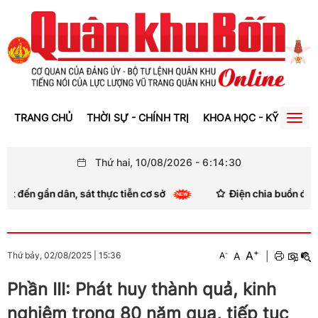
TRANG CHỦ
THỜI SỰ - CHÍNH TRỊ
KHOA HỌC - KỸ THUẬT
Togg
navig
Thứ hai, 10/08/2026
-
6
:
14
:
31
 gần dân, sát thực tiễn cơ sở
Điện chia buồn đồng chí
+
A
-
A
|
Thứ bảy, 02/08/2025
|
15:36
A
Phần III: Phát huy thành quả, kinh
nghiệm trong 80 năm qua, tiếp tục