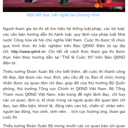
Một tiết mục văn nghệ tại chương trình.
Người tham gia dự thi sẽ tìm hiểu hệ thống luật pháp; các bộ luật;
các văn bản hướng dẫn thi hành luật, quy định của pháp luật Nhà
nước Cộng hòa xã hội chủ nghĩa Việt Nam. Cuộc thi được tổ chức
qua hình thức thi trắc nghiệm trên Báo QĐND Điện tử tại địa
chỉ:
http://www.qdnd.vn
. Chi tiết về cách thức tham gia thi được
“Thể
thi”
thực hiện theo hướng dẫn tại
lệ Cuộc
trên Báo QĐND
điện tử.
Thiếu tướng Đoàn Xuân Bộ cho biết thêm, để cuộc thi thành công
tốt đẹp, đạt được các mục đích, yêu cầu đề ra, Ban tổ chức mong
nhận được sự quan tâm chỉ đạo, giúp đỡ của thủ trưởng Bộ Quốc
phòng, thủ trưởng Tổng cục Chính trị QĐND Việt Nam, Bộ Tổng
Tham mưu QĐND Việt Nam; trân trọng đề nghị lãnh đạo, chỉ huy
các cơ quan, đơn vị, tổ chức trong và ngoài quân đội quan tâm chỉ
đạo, tạo điều kiện, khích lệ, động viên cán bộ, chiến sĩ, nhân viên,
người lao động, học sinh, sinh viên… tích cực hưởng ứng, tham gia
cuộc thi.
Thiếu tướng Đoàn Xuân Bộ mong muốn các cơ quan báo chí quan