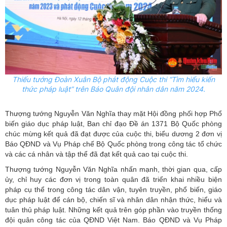
Thiếu tướng Đoàn Xuân Bộ phát động Cuộc thi “Tìm hiểu kiến
thức pháp luật” trên Báo Quân đội nhân dân năm 2024.
Thượng tướng Nguyễn Văn Nghĩa thay mặt Hội đồng phối hợp Phổ
biến giáo dục pháp luật, Ban chỉ đạo Đề án 1371 Bộ Quốc phòng
chúc mừng kết quả đã đạt được của cuộc thi, biểu dương 2 đơn vị
Báo QĐND và Vụ Pháp chế Bộ Quốc phòng trong công tác tổ chức
và các cá nhân và tập thể đã đạt kết quả cao tại cuộc thi.
Thượng tướng Nguyễn Văn Nghĩa nhấn mạnh, thời gian qua, cấp
ủy, chỉ huy các đơn vị trong toàn quân đã triển khai nhiều biện
pháp cụ thể trong công tác dân vận, tuyên truyền, phổ biến, giáo
dục pháp luật để cán bộ, chiến sĩ và nhân dân nhận thức, hiểu và
tuân thủ pháp luật. Những kết quả trên góp phần vào truyền thống
đội quân công tác của QĐND Việt Nam. Báo QĐND và Vụ Pháp