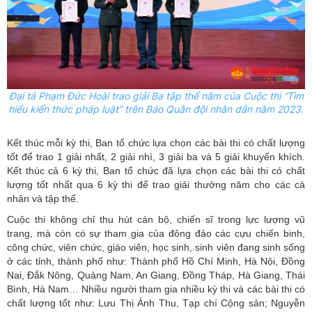
Đại tá Phạm Đức Hoài trao giải Ba tập thể năm của Cuộc thi “Tìm
hiểu kiến thức pháp luật” trên Báo Quân đội nhân dân năm 2023.
Kết thúc mỗi kỳ thi, Ban tổ chức lựa ch
ọn các bài thi có chất lượng
tốt để trao 1 giải nhất, 2 giải nhì, 3 giải ba và 5 giải khuyến khích.
Kết thúc cả 6 kỳ thi, Ban tổ chức đã lựa chọn các bài thi có chất
lượng tốt nhất qua 6 kỳ thi để trao giải thưởng năm cho các cá
nhân và tập thể.
Cuộc thi không chỉ thu hút cán bộ, chiến sĩ trong lực lượng vũ
trang, mà còn có sự tham gia của đông đảo các cựu chiến binh,
công chức, viên chức, giáo viên, học sinh, sinh viên đang sinh sống
ở các tỉnh, thành phố như: Thành phố Hồ Chí Minh, Hà Nội, Đồng
Nai, Đắk Nông, Quảng Nam, An Giang, Đồng Tháp, Hà Giang, Thái
Bình, Hà Nam… Nhiều người tham gia nhiều kỳ thi và các bài thi có
chất lượng tốt như: Lưu Thị Ánh Thu, Tạp chí Cộng sản; Nguyễn