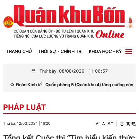
TRANG CHỦ
THỜI SỰ - CHÍNH TRỊ
KHOA HỌC - KỸ THUẬT
Togg
navig
Thứ bảy, 08/08/2026
-
11
:
06
:
58
 Kinh tế - Quốc phòng 5 (Quân khu 4) tăng cường công tác giáo dục ch
PHÁP LUẬT
+
A
-
A
|
Thứ ba, 12/03/2024
|
16:20
A
Tổng kết Cuộc thi “Tìm hiểu kiến thức