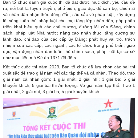
Ban tổ chức đánh giá cuộc thi đã đạt được mục đích, yêu cầu đề
ra, nổi bật là tuyên truyền, phổ biến, giáo dục để cán bộ, chiến sĩ
và nhân dân nhận thức đúng đắn, sâu sắc về pháp luật; xây dựng
lối sống tuân thủ pháp luật cho mọi tầng lớp nhân dân; góp phần
triển khai hiệu quả các chủ trương, đường lối của Đảng, chính
sách, pháp luật Nhà nước; nâng cao nhận thức, tăng cường sự
lãnh đạo, chỉ đạo của các cấp ủy Đảng; phát huy vai trò, trách
nhiệm của các cấp, các ngành, các tổ chức trong phổ biến, giáo
dục, vận động nhân dân tuân thủ chính sách, pháp luật tại cơ sở
như mục tiêu mà Đề án 1371 đã đề ra.
Kết thúc cuộc thi năm 2023, Ban tổ chức đã lựa chọn các bài thi
xuất sắc để trao giải năm với các tập thể và cá nhân. Theo đó, trao
giải năm cá nhân gồm: 1 giải nhất; 2 giải nhì; 3 giải ba; 5 giải
khuyến khích; 5 giải bài thi Ấn tượng. Về giải năm tập thể: Trao 1
giải nhất; 2 giải nhì; 3 giải ba; 5 giải khuyến khích.