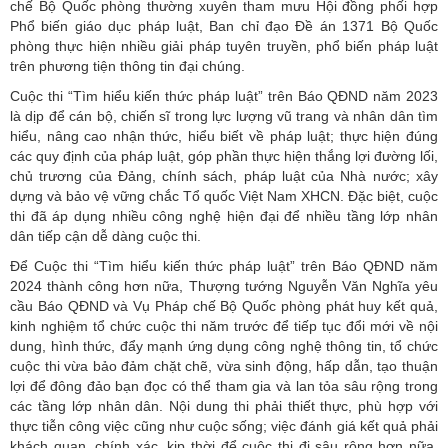
chế Bộ Quốc phòng thường xuyên tham mưu Hội đồng phối hợp
Phổ biến giáo dục pháp luật, Ban chỉ đạo Đề án 1371 Bộ Quốc
phòng thực hiện nhiều giải pháp tuyên truyền, phổ biến pháp luật
trên phương tiện thông tin đại chúng.
Cuộc thi “Tìm hiểu kiến thức pháp luật” trên Báo QĐND năm 2023
là dịp để cán bộ, chiến sĩ trong lực lượng vũ trang và nhân dân tìm
hiểu, nâng cao nhận thức, hiểu biết về pháp luật; thực hiện đúng
các quy định của pháp luật, góp phần thực hiện thắng lợi đường lối,
chủ trương của Đảng, chính sách, pháp luật của Nhà nước; xây
dựng và bảo vệ vững chắc Tổ quốc Việt Nam XHCN. Đặc biệt, cuộc
thi đã áp dụng nhiều công nghệ hiện đại để nhiều tầng lớp nhân
dân tiếp cận dễ dàng cuộc thi.
Để Cuộc thi “Tìm hiểu kiến thức pháp luật” trên Báo QĐND năm
2024 thành công hơn nữa, Thượng tướng Nguyễn Văn Nghĩa yêu
cầu Báo QĐND và Vụ Pháp chế Bộ Quốc phòng phát huy kết quả,
kinh nghiệm tổ chức cuộc thi năm trước để tiếp tục đổi mới về nội
dung, hình thức, đẩy mạnh ứng dụng công nghệ thông tin, tổ chức
cuộc thi vừa bảo đảm chặt chẽ, vừa sinh động, hấp dẫn, tạo thuận
lợi để đông đảo bạn đọc có thể tham gia và lan tỏa sâu rộng trong
các tầng lớp nhân dân. Nội dung thi phải thiết thực, phù hợp với
thực tiễn công việc cũng như cuộc sống; việc đánh giá kết quả phải
khách quan, chính xác, kịp thời để cuộc thi đi sâu rộng hơn nữa.