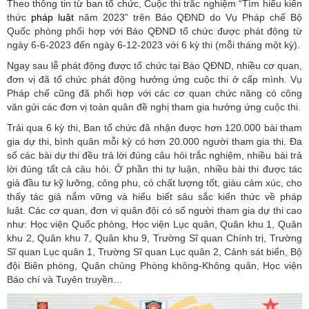
Theo thông tin từ ban tổ chức, Cuộc thi trắc nghiệm “Tìm hiểu kiến
thức
pháp luật
năm 2023” trên Báo QĐND do Vụ Pháp chế Bộ
Quốc phòng phối hợp với Báo QĐND tổ chức được phát động từ
ngày 6-6-2023 đến ngày 6-12-2023 với 6 kỳ thi (mỗi tháng một kỳ).
Ngay sau lễ phát động được tổ chức tại Báo QĐND, nhiều cơ quan,
đơn vị đã tổ chức phát động hưởng ứng cuộc thi ở cấp mình. Vụ
Pháp chế cũng đã phối hợp với các cơ quan chức năng có công
văn gửi các đơn vị toàn quân đề nghị tham gia hưởng ứng cuộc thi.
Trải qua 6 kỳ thi, Ban tổ chức đã nhận được hơn 120.000 bài tham
gia dự thi, bình quân mỗi kỳ có hơn 20.000 người tham gia thi. Đa
số các bài dự thi đều trả lời đúng câu hỏi trắc nghiệm, nhiều bài trả
lời đúng tất cả câu hỏi. Ở phần thi tự luận, nhiều bài thi được tác
giả đầu tư kỹ lưỡng, công phu, có chất lượng tốt, giàu cảm xúc, cho
thấy tác giả nắm vững và hiểu biết sâu sắc kiến thức về pháp
luật. Các cơ quan, đơn vị quân đội có số người tham gia dự thi cao
như: Học viện Quốc phòng, Học viện Lục quân, Quân khu 1, Quân
khu 2, Quân khu 7, Quân khu 9, Trường Sĩ quan Chính trị, Trường
Sĩ quan Lục quân 1, Trường Sĩ quan Lục quân 2, Cảnh sát biển, Bộ
đội Biên phòng, Quân chủng Phòng không-Không quân, Học viện
Báo chí và Tuyên truyền…