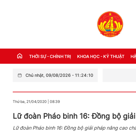
THỜI SỰ - CHÍNH TRỊ
KHOA HỌC - KỸ THUẬT
HẬ
Chủ nhật, 09/08/2026
-
11
:
24
:
11
THỜI SỰ TRONG NƯỚC
Đ
THỜI SỰ QUỐC TẾ
NH
Thứ ba, 21/04/2020
|
08:39
XÂY DỰNG ĐẢNG
CH
Lữ đoàn Pháo binh 16: Đồng bộ giả
LỜI BÁC HỒ DẠY NGÀY NÀY NĂM XƯA
TH
Lữ đoàn Pháo binh 16: Đồng bộ giải pháp nâng cao chấ
KỶ NIỆM 110 NĂM NGÀY BÁC HỒ RA ĐI
TÌM ĐƯỜNG CỨU NƯỚC (05/6/1911 -