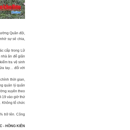
trường Quân đội,
nhờ sự sẻ chia,
các cấp trong Lữ
c nhà ăn để giãn
iểm tra vệ sinh
rửa tay… đối với
hỉnh thời gian,
ng quản lý quân
hường xuyên theo
d-19 vào giờ thứ
Đ. Không tổ chức
8% trở lên. Công
ỐC
- HỒNG KIÊN