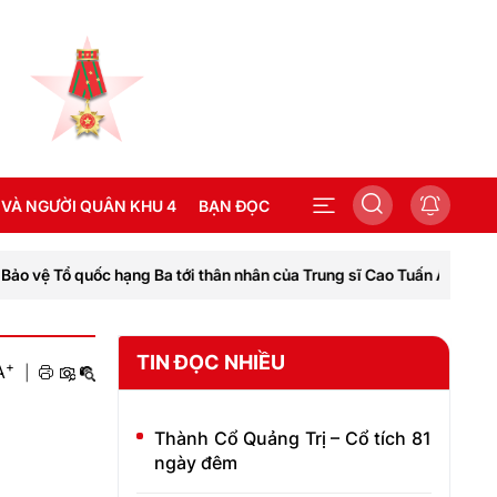
 VÀ NGƯỜI QUÂN KHU 4
BẠN ĐỌC
uốc hạng Ba tới thân nhân của Trung sĩ Cao Tuấn Anh
Ba
SEA GAMES 31
TIN ĐỌC NHIỀU
+
A
|
Thành Cổ Quảng Trị – Cổ tích 81
ngày đêm