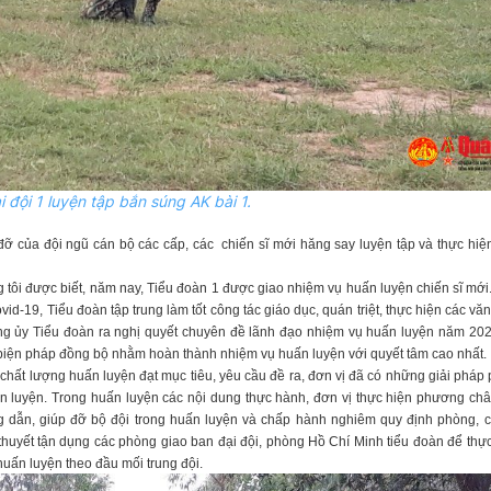
i đội 1 luyện tập bắn súng AK bài 1.
đỡ của đội ngũ cán bộ các cấp, các chiến sĩ mới hăng say luyện tập và thực hiệ
ng tôi được biết, năm nay, Tiểu đoàn 1 được giao nhiệm vụ huấn luyện chiến sĩ mớ
-19, Tiểu đoàn tập trung làm tốt công tác giáo dục, quán triệt, thực hiện các văn 
ng ủy Tiểu đoàn ra nghị quyết chuyên đề lãnh đạo nhiệm vụ huấn luyện năm 202
 biện pháp đồng bộ nhằm hoàn thành nhiệm vụ huấn luyện với quyết tâm cao nhất.
hất lượng huấn luyện đạt mục tiêu, yêu cầu đề ra, đơn vị đã có những giải pháp
ấn luyện. Trong huấn luyện các nội dung thực hành, đơn vị thực hiện phương châ
 dẫn, giúp đỡ bộ đội trong huấn luyện và chấp hành nghiêm quy định phòng, c
thuyết tận dụng các phòng giao ban đại đội, phòng Hồ Chí Minh tiểu đoàn để thự
huấn luyện theo đầu mối trung đội.