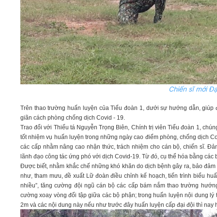
Chiến sĩ mới Đạ
Trên thao trường huấn luyện của Tiểu đoàn 1, dưới sự hướng dẫn, giúp 
giãn cách phòng chống dịch Covid - 19.
Trao đổi với Thiếu tá Nguyễn Trọng Biên, Chính trị viên Tiểu đoàn 1, chú
tốt nhiệm vụ huấn luyện trong những ngày cao điểm phòng, chống dịch Covid
các cấp nhằm nâng cao nhận thức, trách nhiệm cho cán bộ, chiến sĩ. Đả
lãnh đạo công tác ứng phó với dịch Covid-19. Từ đó, cụ thể hóa bằng các
Được biết, nhằm khắc chế những khó khăn do dịch bệnh gây ra, bảo đảm c
như, tham mưu, đề xuất Lữ đoàn điều chỉnh kế hoạch, tiến trình biểu hu
nhiều”, tăng cường đội ngũ cán bộ các cấp bám nắm thao trường hướng
cường xoay vòng đổi tập giữa các bộ phận; trong huấn luyện nội dung lý 
2m và các nội dung này nếu như trước đây huấn luyện cấp đại đội thì nay 