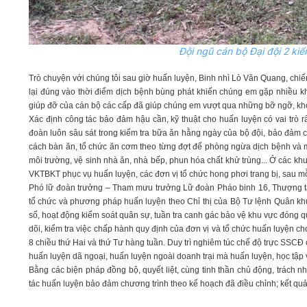
Đội ngũ cán bộ Đại đội 2 kiể
Trò chuyện với chúng tôi sau giờ huấn luyện, Binh nhì Lò Văn Quang, chiến
lại đúng vào thời điểm dịch bệnh bùng phát khiến chúng em gặp nhiều k
giúp đỡ của cán bộ các cấp đã giúp chúng em vượt qua những bỡ ngỡ, khó 
Xác định công tác bảo đảm hậu cần, kỹ thuật cho huấn luyện có vai trò rấ
đoàn luôn sâu sát trong kiểm tra bữa ăn hằng ngày của bộ đội, bảo đảm 
cách bàn ăn, tổ chức ăn cơm theo từng đợt để phòng ngừa dịch bệnh và m
môi trường, vệ sinh nhà ăn, nhà bếp, phun hóa chất khử trùng... Ở các kh
VKTBKT phục vụ huấn luyện, các đơn vị tổ chức hong phơi trang bị, sau m
Phó lữ đoàn trưởng – Tham mưu trưởng Lữ đoàn Pháo binh 16, Thượng tá 
tổ chức và phương pháp huấn luyện theo Chỉ thị của Bộ Tư lệnh Quân khu
số, hoạt động kiểm soát quân sự, tuần tra canh gác bảo vệ khu vực đóng q
dõi, kiểm tra việc chấp hành quy định của đơn vị và tổ chức huấn luyện c
8 chiều thứ Hai và thứ Tư hàng tuần. Duy trì nghiêm túc chế độ trực SSC
huấn luyện dã ngoại, huấn luyện ngoài doanh trại mà huấn luyện, học tập v
Bằng các biện pháp đồng bộ, quyết liệt, cùng tinh thần chủ động, trách
tác huấn luyện bảo đảm chương trình theo kế hoạch đã điều chỉnh; kết quả 