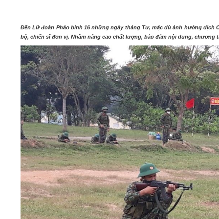
05/6/2021)
CHÀO MỪNG KỶ NIỆM 75 NĂM NGÀY
Đến Lữ đoàn Pháo binh 16 những ngày tháng Tư, mặc dù ảnh hưởng dịch Cov
TRUYỀN THỐNG LỰC LƯỢNG VŨ TRANG
bộ, chiến sĩ đơn vị. Nhằm nâng cao chất lượng, bảo đảm nội dung, chương tr
QUÂN KHU 4 (15/10/1945 - 15/10/2020)