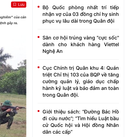
Lưu
Bộ Quốc phòng nhất trí tiếp
nhận vợ của 03 đồng chí hy sinh
 nghiêm” của cán
phục vụ lâu dài trong Quân đội
bệnh gây ra.
Săn cơ hội trúng vàng "cực sốc"
dành cho khách hàng Viettel
Nghệ An
Cục Chính trị Quân khu 4: Quán
triệt Chỉ thị 103 của BQP về tăng
cường quản lý, giáo dục chấp
hành kỷ luật và bảo đảm an toàn
trong Quân đội.
Giới thiệu sách: “Đường Bác Hồ
đi cứu nước”; “Tìm hiểu Luật bầu
cử Quốc hội và Hội đồng Nhân
dân các cấp”