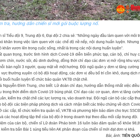
m tra, hướng dẫn chiến sĩ mới gói buộc lượng nổ.
 sĩ Tiểu đội 9, Trung đội 6, Đại đội 2 chia sẻ: “Những ngày đầu làm quen với môi 
hó khăn trong việc làm quen với các chế độ nề nếp, nội dung huấn luyện. Nhưng 
khăn vươn lên trong cuộc sống, nhất là trong các nội dung huấn luyện”.
t quan trọng, trước tình hình dịch Covid-19 diễn biến phức tạp, cán bộ, chỉ huy 
cơm chín, nước sôi, đủ dinh dưỡng, đồng thời chỉ đạo các đơn vị mở rộng khu vự
ỗi bàn ngồi 3 người, quay mặt về một hướng. Đội ngũ quân y đơn vị tăng cường k
u vực thường xuyên có bộ đội hoạt động, các đơn vị đều bố trí cồn khô, dung dịch 
ỗi buổi huấn luyện tổ chức bảo quản VKTB chặt chẽ.
Nguyễn Đình Trung, cho biết: Lữ đoàn chỉ đạo, hướng dẫn thống nhất việc điều c
 trong thời điểm dịch Covid-19 bùng phát. Chỉ đạo các cơ quan, đơn vị tăng cườ
uân, kiểm tra chặt chẽ các lực lượng ra, vào doanh trại. Đội ngũ cán bộ các cấp t
ho bộ đội các biện pháp phòng dịch và cách nhận biết các triệu chứng về dịch Covi
Đ ở các cấp, tổ chức kiểm tra quân số, VKTB và phương tiện bảo đảm cho trực SSC
à các hoạt động tập thể của bộ đội ở trong doanh trại theo đầu mối cấp trung đội.
 nhiệm của cán bộ, chiến sĩ Lữ đoàn Pháo binh 16 luôn bảo đảm quân số khỏe 98,
kiểm tra bắn Bài 1 súng tiểu liên AK phân đoạn của chiến sĩ mới đạt đơn vị khá.
Bài, ảnh:
TIẾN QU