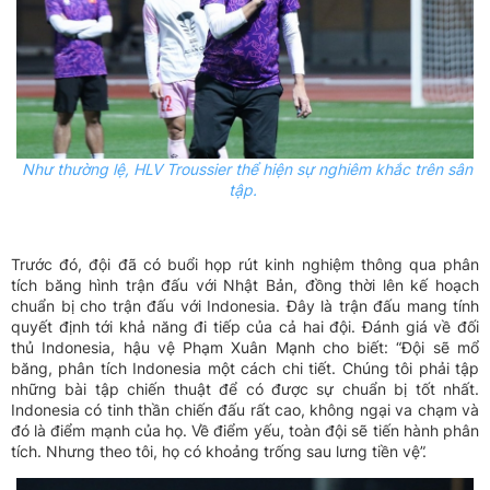
Như thường lệ, HLV
Troussier
thể hiện sự nghiêm khắc trên sân
tập.
Trước đó, đội đã có buổi họp rút kinh nghiệm thông qua phân
tích băng hình trận đấu với Nhật Bản, đồng thời lên kế hoạch
chuẩn bị cho trận đấu với Indonesia. Đây là trận đấu mang tính
quyết định tới khả năng đi tiếp của cả hai đội. Đánh giá về đối
thủ Indonesia, hậu vệ Phạm Xuân Mạnh cho biết: “Đội sẽ mổ
băng, phân tích Indonesia một cách chi tiết. Chúng tôi phải tập
những bài tập chiến thuật để có được sự chuẩn bị tốt nhất.
Indonesia có tinh thần chiến đấu rất cao, không ngại va chạm và
đó là điểm mạnh của họ. Về điểm yếu, toàn đội sẽ tiến hành phân
tích. Nhưng theo tôi, họ có khoảng trống sau lưng tiền vệ”.