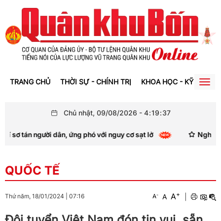
TRANG CHỦ
THỜI SỰ - CHÍNH TRỊ
KHOA HỌC - KỸ THUẬT
Togg
navig
Chủ nhật, 09/08/2026
-
4
:
19
:
38
người dân, ứng phó với nguy cơ sạt lở
Nghệ An: Mưa lớn 
QUỐC TẾ
+
A
-
A
|
Thứ năm, 18/01/2024
|
07:16
A
Đội tuyển Việt Nam đón tin vui, sẵn