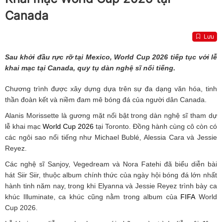
Canada
Lưu
Sau khởi đầu rực rỡ tại Mexico, World Cup 2026 tiếp tục với lễ
khai mạc tại Canada, quy tụ dàn nghệ sĩ nổi tiếng.
Chương trình được xây dựng dựa trên sự đa dạng văn hóa, tinh
thần đoàn kết và niềm đam mê bóng đá của người dân Canada.
Alanis Morissette là gương mặt nổi bật trong dàn nghệ sĩ tham dự
lễ khai mạc
World Cup 2026
tại Toronto. Đồng hành cùng cô còn có
các ngôi sao nổi tiếng như Michael Bublé, Alessia Cara và Jessie
Reyez.
Các nghệ sĩ Sanjoy, Vegedream và Nora Fatehi đã biểu diễn bài
hát Siir Siir, thuộc album chính thức của ngày hội bóng đá lớn nhất
hành tinh năm nay, trong khi Elyanna và Jessie Reyez trình bày ca
khúc Illuminate, ca khúc cũng nằm trong album của
FIFA
World
Cup 2026.