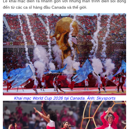
Lễ khai mạc diễn ra nhanh gọn với những màn trình diễn sôi động
đến từ các ca sĩ hàng đầu Canada và thế giới.
Khai mạc
World
Cup
2026 tại
Canada
. Ảnh:
Skysports