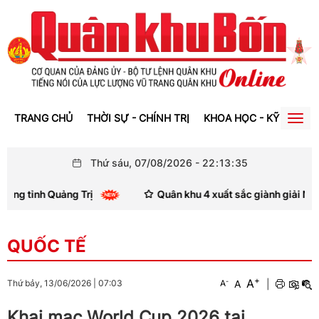
TRANG CHỦ
THỜI SỰ - CHÍNH TRỊ
KHOA HỌC - KỸ THUẬT
Togg
navig
Thứ sáu, 07/08/2026
-
22
:
13
:
36
h Quảng Trị
Quân khu 4 xuất sắc giành giải Nhì Hội thi t
QUỐC TẾ
+
A
-
A
|
Thứ bảy, 13/06/2026
|
07:03
A
Khai mạc World Cup 2026 tại