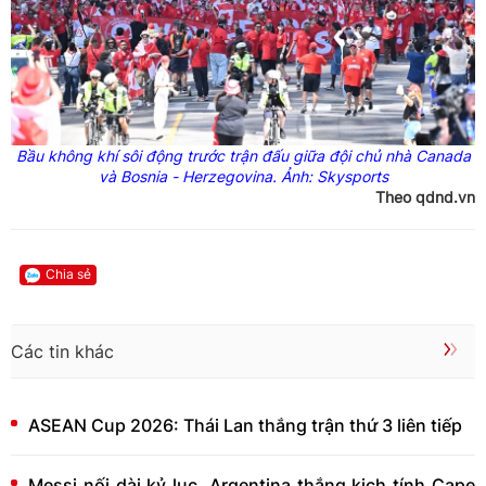
Bầu không khí sôi động trước trận đấu giữa đội chủ nhà
Canada
và
Bosnia
-
Herzegovina
. Ảnh:
Skysports
Theo qdnd.vn
Chia sẻ
Các tin khác
ASEAN Cup 2026: Thái Lan thắng trận thứ 3 liên tiếp
Messi nối dài kỷ lục, Argentina thắng kịch tính Cape