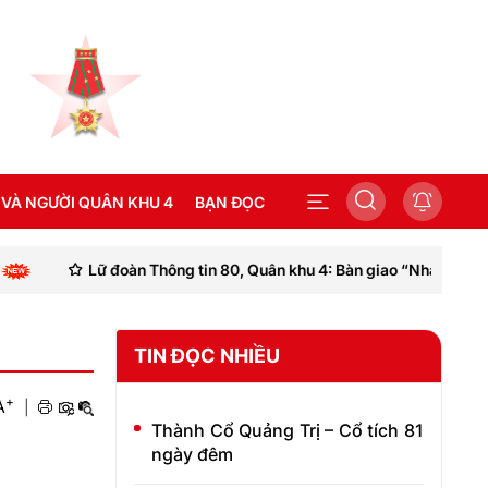
 VÀ NGƯỜI QUÂN KHU 4
BẠN ĐỌC
g tin 80, Quân khu 4: Bàn giao “Nhà đồng đội”
Đoàn Ki
SEA GAMES 31
TIN ĐỌC NHIỀU
+
A
|
Thành Cổ Quảng Trị – Cổ tích 81
ngày đêm