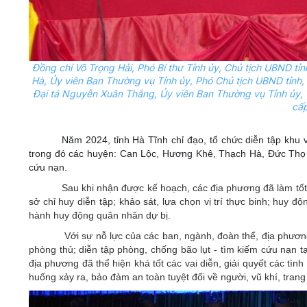
Đồng chí Võ Trọng Hải, Phó Bí thư Tỉnh ủy, Chủ tịch UBND tỉ
Hà, Ủy viên Ban Thường vụ Tỉnh ủy, Phó Chủ tịch UBND tỉnh,
Đại tá Nguyễn Xuân Thắng, Ủy viên Ban Thường vụ Tỉnh ủy, 
cấp
Năm 2024, tỉnh Hà Tĩnh chỉ đạo, tổ chức diễn tập khu 
trong đó các huyện: Can Lộc, Hương Khê, Thạch Hà, Đức Thọ di
cứu nạn.
Sau khi nhận được kế hoạch, các địa phương đã làm tốt 
sở chỉ huy diễn tập; khảo sát, lựa chọn vị trí thực binh; huy đ
hành huy động quân nhân dự bị.
Với sự nỗ lực của các ban, ngành, đoàn thể, địa phương
phòng thủ; diễn tập phòng, chống bão lụt - tìm kiếm cứu nạn t
địa phương đã thể hiện khá tốt các vai diễn, giải quyết các tình
huống xảy ra, bảo đảm an toàn tuyệt đối về người, vũ khí, trang 