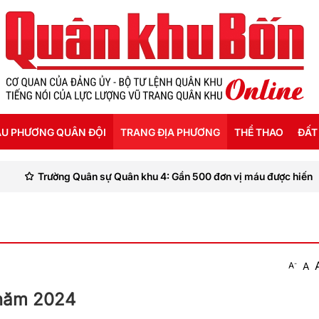
U PHƯƠNG QUÂN ĐỘI
TRANG ĐỊA PHƯƠNG
THỂ THAO
ĐẤT
Quân khu 4: Gần 500 đơn vị máu được hiến
Lữ đoàn Thôn
ỜI SỐNG HẬU PHƯƠNG
THANH HÓA
SEA GAMES 31
ẬT KÝ CHIẾN SỸ
NGHỆ AN
Ế ĐỘ - CHÍNH SÁCH - HƯỚNG NGHIỆP
HÀ TĨNH
-
A
A
ÔNG TIN LIỆT SỸ
QUẢNG BÌNH
 năm 2024
QUẢNG TRỊ