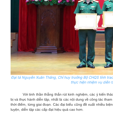
Đại tá Nguyễn Xuân Thắng, Chỉ huy trưởng Bộ CHQS tỉnh trao
thực hiện nhiệm vụ diễn
Với tinh thần thẳng thắn rút kinh nghiệm, các ý kiến th
bị và thực hành diễn tập, nhất là các nội dung về công tác th
thời điểm, từng giai đoạn. Các đại biểu cũng đề xuất nhiều biệ
luyện, diễn tập các cấp đạt hiệu quả cao hơn.