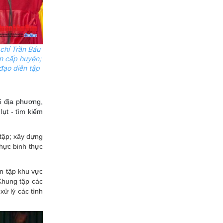
chí Trần Báu
ạn cấp huyện;
đạo diễn tập
5 địa phương,
ụt - tìm kiếm
 tập; xây dựng
thực binh thực
ễn tập khu vực
Khung tập các
xử lý các tình