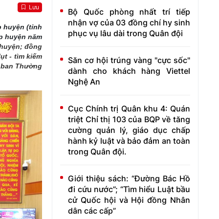
Lưu
Bộ Quốc phòng nhất trí tiếp
nhận vợ của 03 đồng chí hy sinh
p huyện (tỉnh
phục vụ lâu dài trong Quân đội
ấp huyện năm
 huyện; đồng
t - tìm kiếm
Săn cơ hội trúng vàng "cực sốc"
g ban Thường
dành cho khách hàng Viettel
Nghệ An
Cục Chính trị Quân khu 4: Quán
triệt Chỉ thị 103 của BQP về tăng
cường quản lý, giáo dục chấp
hành kỷ luật và bảo đảm an toàn
trong Quân đội.
Giới thiệu sách: “Đường Bác Hồ
đi cứu nước”; “Tìm hiểu Luật bầu
cử Quốc hội và Hội đồng Nhân
dân các cấp”