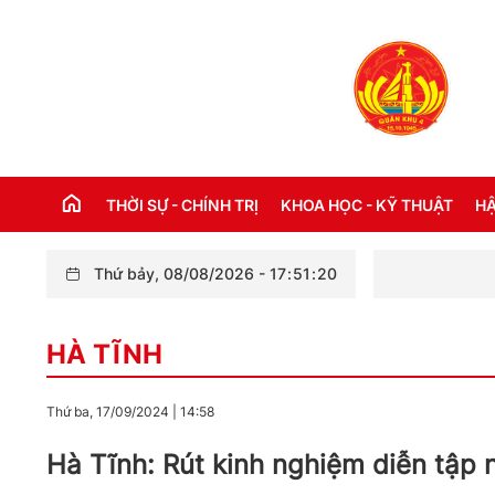
THỜI SỰ - CHÍNH TRỊ
KHOA HỌC - KỸ THUẬT
HẬ
Thứ bảy, 08/08/2026
-
17
:
51
:
22
Trường Quân sự 
THỜI SỰ TRONG NƯỚC
Đ
HÀ TĨNH
THỜI SỰ QUỐC TẾ
NH
XÂY DỰNG ĐẢNG
CH
Thứ ba, 17/09/2024
|
14:58
LỜI BÁC HỒ DẠY NGÀY NÀY NĂM XƯA
TH
Hà Tĩnh: Rút kinh nghiệm diễn tập
KỶ NIỆM 110 NĂM NGÀY BÁC HỒ RA ĐI
TÌM ĐƯỜNG CỨU NƯỚC (05/6/1911 -