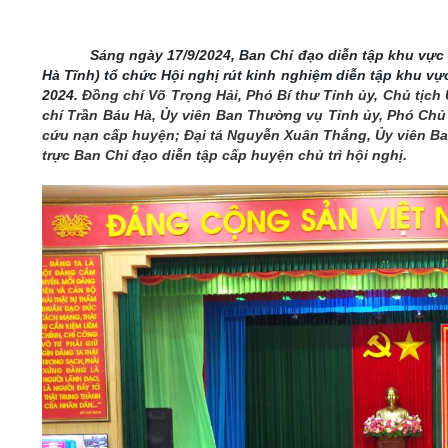
05/6/2021)
CHÀO MỪNG KỶ NIỆM 75 NĂM NGÀY
Sáng ngày 17/9/2024,
Ban Chỉ đạo diễn tập khu vực 
TRUYỀN THỐNG LỰC LƯỢNG VŨ TRANG
Hà Tĩnh) tổ chức Hội nghị rút kinh nghiệm diễn tập khu v
QUÂN KHU 4 (15/10/1945 - 15/10/2020)
2024.
Đồng chí Võ Trọng Hải, Phó Bí thư Tỉnh ủy, Chủ tịc
chí Trần Báu Hà, Ủy viên Ban Thường vụ Tỉnh ủy, Phó Chủ 
cứu nạn cấp huyện; Đại tá Nguyễn Xuân Thắng, Ủy viên B
trực Ban Chỉ đạo diễn tập cấp huyện chủ trì hội nghị.