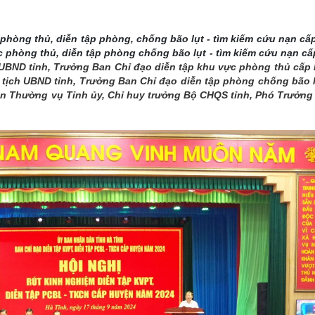
THÀNH PHỐ HUẾ
phòng thủ, diễn tập phòng, chống bão lụt - tìm kiếm cứu nạn cấ
ực phòng thủ, diễn tập phòng chống bão lụt - tìm kiếm cứu nạn c
h UBND tỉnh, Trưởng Ban Chỉ đạo diễn tập khu vực phòng thủ cấp
tịch UBND tỉnh, Trưởng Ban Chỉ đạo diễn tập phòng chống bão lụ
an Thường vụ Tỉnh ủy, Chỉ huy trưởng Bộ CHQS tỉnh, Phó Trưởn