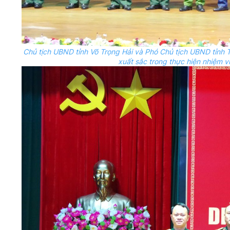
Chủ tịch UBND tỉnh Võ Trọng Hải và Phó Chủ tịch UBND tỉnh T
xuất sắc trong thực hiện nhiệm