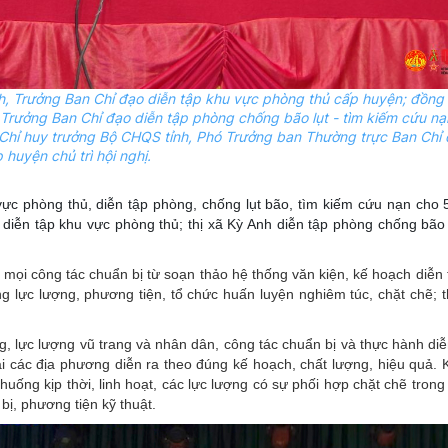
nh, Trưởng Ban Chỉ đạo diễn tập khu vực phòng thủ cấp huyện; đồng 
 Trưởng Ban Chỉ đạo diễn tập phòng chống bão lụt - tìm kiếm cứu n
Chỉ huy trưởng Bộ CHQS tỉnh, Phó Trưởng ban Thường trực Ban Chỉ 
 huyện chủ trì hội nghị.
vực phòng thủ, diễn tập phòng, chống lụt bão, tìm kiếm cứu nạn cho 
ễn tập khu vực phòng thủ; thị xã Kỳ Anh diễn tập phòng chống bão l
mọi công tác chuẩn bị từ soạn thảo hệ thống văn kiện, kế hoạch diễn
ộng lực lượng, phương tiện, tổ chức huấn luyện nghiêm túc, chặt chẽ; 
, lực lượng vũ trang và nhân dân, công tác chuẩn bị và thực hành di
ại các địa phương diễn ra theo đúng kế hoạch, chất lượng, hiệu quả. 
 huống kịp thời, linh hoạt, các lực lượng có sự phối hợp chặt chẽ trong 
bị, phương tiện kỹ thuật.