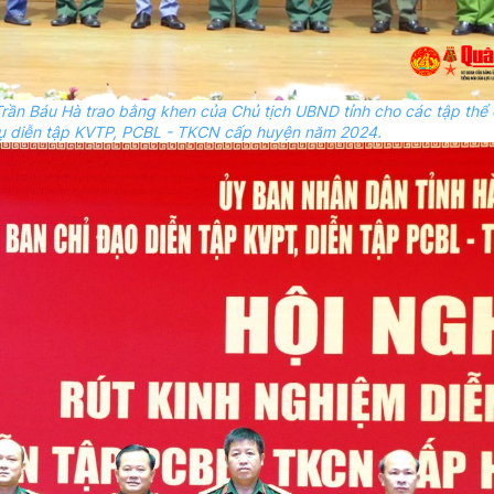
rần Báu Hà trao bằng khen của Chủ tịch UBND tỉnh cho các tập thể 
 vụ diễn tập KVTP, PCBL - TKCN cấp huyện năm 2024.