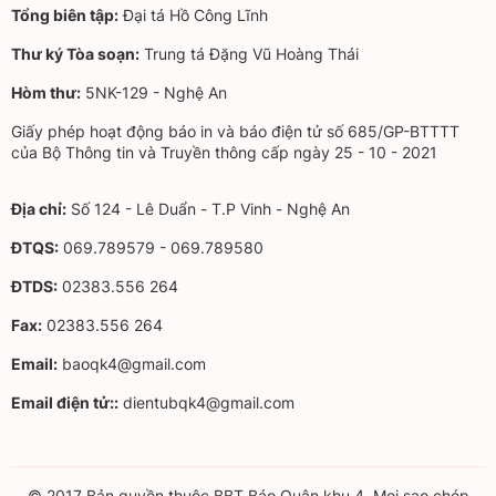
Tổng biên tập:
Đại tá Hồ Công Lĩnh
Thư ký Tòa soạn:
Trung tá Đặng Vũ Hoàng Thái
Hòm thư:
5NK-129 - Nghệ An
Giấy phép hoạt động báo in và báo điện tử số 685/GP-BTTTT
của Bộ Thông tin và Truyền thông cấp ngày 25 - 10 - 2021
Địa chỉ:
Số 124 - Lê Duẩn - T.P Vinh - Nghệ An
ĐTQS:
069.789579 - 069.789580
ĐTDS:
02383.556 264
Fax:
02383.556 264
Email:
baoqk4@gmail.com
Email điện tử::
dientubqk4@gmail.com
© 2017 Bản quyền thuộc BBT Báo Quân khu 4. Mọi sao chép