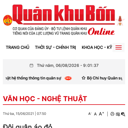
TRANG CHỦ
THỜI SỰ - CHÍNH TRỊ
KHOA HỌC - KỸ THUẬT
Togg
navig
Thứ năm, 06/08/2026
-
9
:
01
:
38
ật hệ thống thông tin quân sự
Bộ Chỉ huy Quân sự tỉnh 
VĂN HỌC - NGHỆ THUẬT
+
A
-
A
|
Thứ ba, 15/06/2021
|
07:50
A
Đội quân áo đỏ