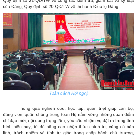
Quy định số 21-QĐ/TW về công tác kiểm tra, giám sát và kỷ luật
của Đảng; Quy định số 20-QĐ/TW về thi hành Điều lệ Đảng.
Toàn cảnh Hội nghị.
Thông qua nghiên cứu, học tập, quán triệt giúp cán bộ,
đảng viên, quần chúng trong toàn Hệ nắm vững những quan điểm
chỉ đạo mới, nội dung trọng tâm, yêu cầu nhiệm vụ đặt ra trong tình
hình hiện nay; từ đó nâng cao nhận thức chính trị, củng cố bản
lĩnh, trách nhiệm và tính tự giác trong chấp hành chủ trương,