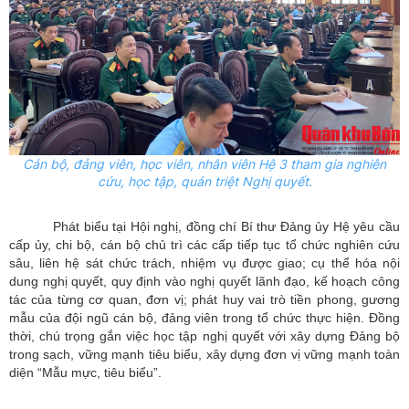
Cán bộ, đảng viên, học viên, nhân viên Hệ 3 tham gia nghiên
cứu, học tập, quán triệt Nghị quyết.
Phát biểu tại Hội nghị, đồng chí Bí thư Đảng ủy Hệ yêu cầu
cấp ủy, chi bộ, cán bộ chủ trì các cấp tiếp tục tổ chức nghiên cứu
sâu, liên hệ sát chức trách, nhiệm vụ được giao; cụ thể hóa nội
dung nghị quyết, quy định vào nghị quyết lãnh đạo, kế hoạch công
tác của từng cơ quan, đơn vị; phát huy vai trò tiền phong, gương
mẫu của đội ngũ cán bộ, đảng viên trong tổ chức thực hiện. Đồng
thời, chú trọng gắn việc học tập nghị quyết với xây dựng Đảng bộ
trong sạch, vững mạnh tiêu biểu, xây dựng đơn vị vững mạnh toàn
diện “Mẫu mực, tiêu biểu”.