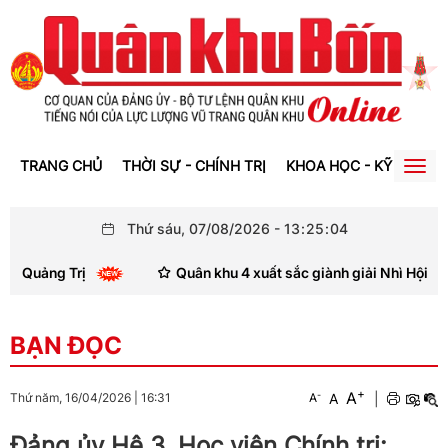
TRANG CHỦ
THỜI SỰ - CHÍNH TRỊ
KHOA HỌC - KỸ THUẬT
Togg
navig
Thứ sáu, 07/08/2026
-
13
:
25
:
05
ảng Trị
Quân khu 4 xuất sắc giành giải Nhì Hội thi thợ g
BẠN ĐỌC
+
A
-
A
|
Thứ năm, 16/04/2026
|
16:31
A
Đảng ủy Hệ 3, Học viện Chính trị: