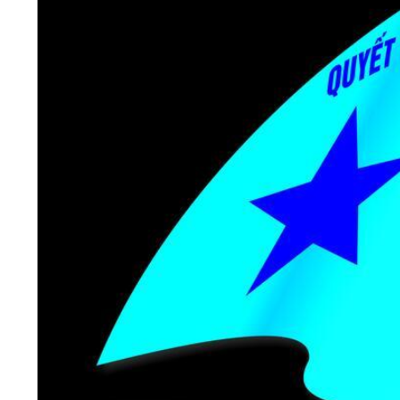
05/6/2021)
CHÀO MỪNG KỶ NIỆM 75 NĂM NGÀY
TRUYỀN THỐNG LỰC LƯỢNG VŨ TRANG
QUÂN KHU 4 (15/10/1945 - 15/10/2020)