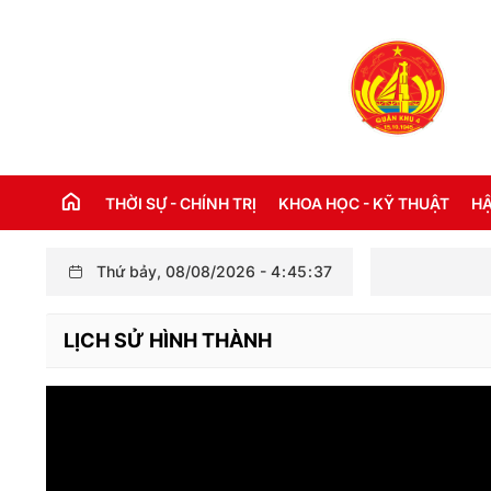
THỜI SỰ - CHÍNH TRỊ
KHOA HỌC - KỸ THUẬT
HẬ
Thứ bảy, 08/08/2026
-
4
:
45
:
37
THỜI SỰ TRONG NƯỚC
Đ
LỊCH SỬ HÌNH THÀNH
THỜI SỰ QUỐC TẾ
NH
XÂY DỰNG ĐẢNG
CH
LỜI BÁC HỒ DẠY NGÀY NÀY NĂM XƯA
TH
KỶ NIỆM 110 NĂM NGÀY BÁC HỒ RA ĐI
TÌM ĐƯỜNG CỨU NƯỚC (05/6/1911 -