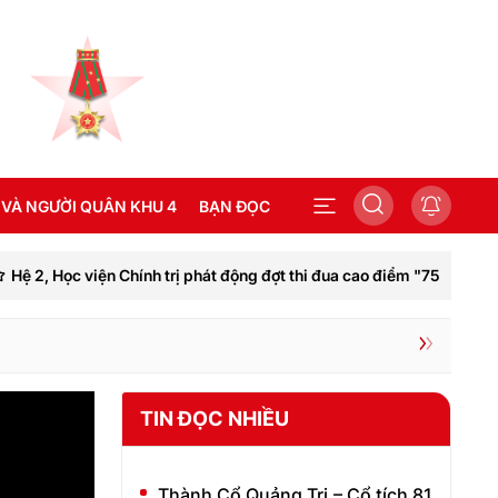
 VÀ NGƯỜI QUÂN KHU 4
BẠN ĐỌC
 2, Học viện Chính trị phát động đợt thi đua cao điểm "75 ngày hành
SEA GAMES 31
TIN ĐỌC NHIỀU
Thành Cổ Quảng Trị – Cổ tích 81