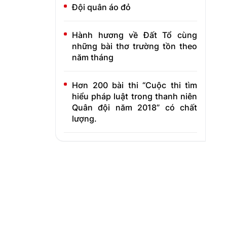
Đội quân áo đỏ
Hành hương về Đất Tổ cùng
những bài thơ trường tồn theo
năm tháng
Hơn 200 bài thi “Cuộc thi tìm
hiểu pháp luật trong thanh niên
Quân đội năm 2018” có chất
lượng.
Địa chỉ:
Số 124 - Lê Duẩn - T.P Vinh - Nghệ An
ĐTQS:
069.789579 - 069.789580