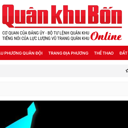
U PHƯƠNG QUÂN ĐỘI
TRANG ĐỊA PHƯƠNG
THỂ THAO
ĐẤT
Hệ
ỜI SỐNG HẬU PHƯƠNG
THANH HÓA
SEA GAMES 31
ẬT KÝ CHIẾN SỸ
NGHỆ AN
Ế ĐỘ - CHÍNH SÁCH - HƯỚNG NGHIỆP
HÀ TĨNH
ÔNG TIN LIỆT SỸ
QUẢNG BÌNH
QUẢNG TRỊ