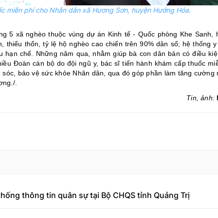
ốc miễn phí cho Nhân dân xã Hương Sơn, huyện Hướng Hóa.
ong 5 xã nghèo thuộc vùng dự án Kinh tế - Quốc phòng Khe Sanh,
, thiếu thốn, tỷ lệ hộ nghèo cao chiến trên 90% dân số; hệ thống y
u hạn chế. Những năm qua, nhằm giúp bà con dân bản có điều kiệ
nhiều Đoàn cán bộ do đội ngũ y, bác sĩ tiến hành khám cấp thuốc mi
sóc, bảo vệ sức khỏe Nhân dân, qua đó góp phần làm tăng cường 
ơng./.
Tin, ảnh:
hống thông tin quân sự tại Bộ CHQS tỉnh Quảng Trị