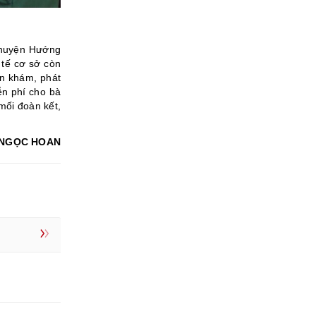
 huyện Hướng
 tế cơ sở còn
n khám, phát
ễn phí cho bà
mối đoàn kết,
NGỌC HOAN