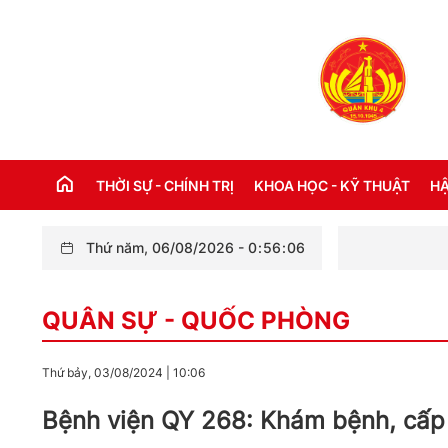
THỜI SỰ - CHÍNH TRỊ
KHOA HỌC - KỸ THUẬT
HẬ
Thứ năm, 06/08/2026
-
0
:
56
:
08
Bộ Tổ
THỜI SỰ TRONG NƯỚC
Đ
QUÂN SỰ - QUỐC PHÒNG
THỜI SỰ QUỐC TẾ
NH
XÂY DỰNG ĐẢNG
CH
Thứ bảy, 03/08/2024
|
10:06
LỜI BÁC HỒ DẠY NGÀY NÀY NĂM XƯA
TH
Bệnh viện QY 268: Khám bệnh, cấp 
KỶ NIỆM 110 NĂM NGÀY BÁC HỒ RA ĐI
TÌM ĐƯỜNG CỨU NƯỚC (05/6/1911 -