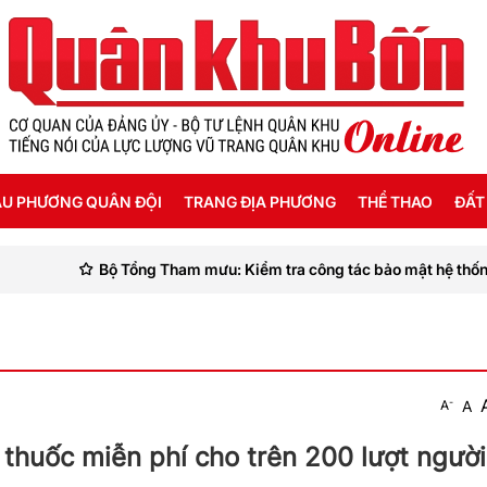
U PHƯƠNG QUÂN ĐỘI
TRANG ĐỊA PHƯƠNG
THỂ THAO
ĐẤT
ng Tham mưu: Kiểm tra công tác bảo mật hệ thống thông tin quân sự 
ỜI SỐNG HẬU PHƯƠNG
THANH HÓA
SEA GAMES 31
ẬT KÝ CHIẾN SỸ
NGHỆ AN
Ế ĐỘ - CHÍNH SÁCH - HƯỚNG NGHIỆP
HÀ TĨNH
-
A
A
ÔNG TIN LIỆT SỸ
QUẢNG BÌNH
thuốc miễn phí cho trên 200 lượt người
QUẢNG TRỊ