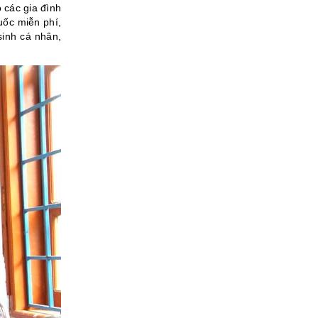
 các gia đình
uốc miễn phí,
sinh cá nhân,