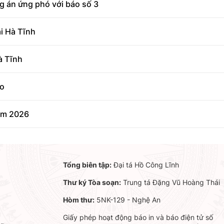
g án ứng phó với báo số 3
ại Hà Tĩnh
à Tĩnh
ào
năm 2026
Tổng biên tập:
Đại tá Hồ Công Lĩnh
Thư ký Tòa soạn:
Trung tá Đặng Vũ Hoàng Thái
Hòm thư:
5NK-129 - Nghệ An
Giấy phép hoạt động báo in và báo điện tử số