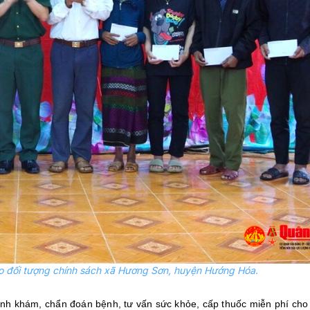
o đối tượng chính sách xã Hương Sơn, huyện Hướng Hóa.
tình khám, chẩn đoán bệnh, tư vấn sức khỏe, cấp thuốc miễn phí cho 