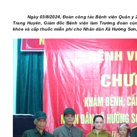
05/6/2021)
CHÀO MỪNG KỶ NIỆM 75 NĂM NGÀY
Ngày 03/8/2024, Đoàn công tác Bệnh viện Quân y 2
TRUYỀN THỐNG LỰC LƯỢNG VŨ TRANG
Trang Huyên, Giám đốc Bệnh viện làm Trưởng đoàn cùng
QUÂN KHU 4 (15/10/1945 - 15/10/2020)
khỏe và cấp thuốc miễn phí cho Nhân dân Xã Hướng Sơn, 