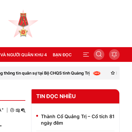
 VÀ NGƯỜI QUÂN KHU 4
BẠN ĐỌC
tại Bộ CHQS tỉnh Quảng Trị
Khoa Binh chủng, Học viện C
SEA GAMES 31
TIN ĐỌC NHIỀU
+
A
|
Thành Cổ Quảng Trị – Cổ tích 81
.
ngày đêm