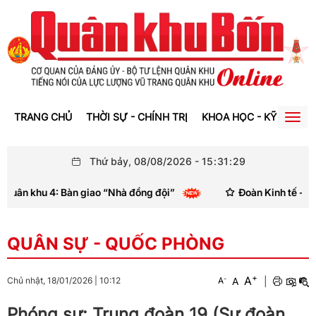
TRANG CHỦ
THỜI SỰ - CHÍNH TRỊ
KHOA HỌC - KỸ THUẬT
Togg
navig
Thứ bảy, 08/08/2026
-
15
:
31
:
29
ân khu 4: Bàn giao “Nhà đồng đội”
Đoàn Kinh tế - Quốc 
QUÂN SỰ - QUỐC PHÒNG
+
A
-
A
|
Chủ nhật, 18/01/2026
|
10:12
A
Phóng sự: Trung đoàn 19 (Sư đoàn