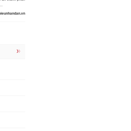
..
bieunhandan.vn