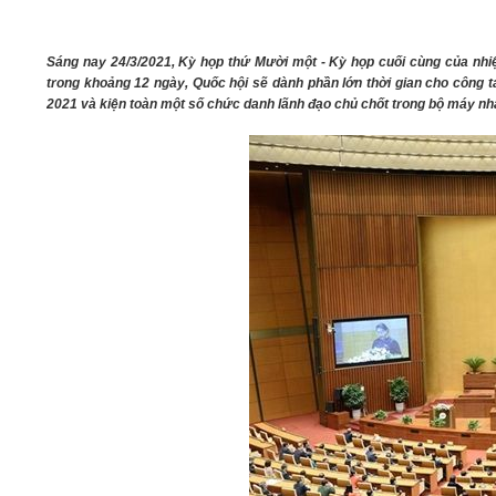
05/6/2021)
CHÀO MỪNG KỶ NIỆM 75 NĂM NGÀY
Sáng nay 24/3/2021, Kỳ họp thứ Mười một - Kỳ họp cuối cùng của nhiệ
TRUYỀN THỐNG LỰC LƯỢNG VŨ TRANG
trong khoảng 12 ngày, Quốc hội sẽ dành phần lớn thời gian cho công 
QUÂN KHU 4 (15/10/1945 - 15/10/2020)
2021 và kiện toàn một số chức danh lãnh đạo chủ chốt trong bộ máy n