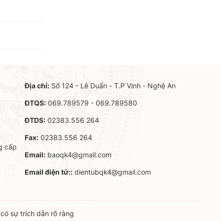
Địa chỉ:
Số 124 - Lê Duẩn - T.P Vinh - Nghệ An
ĐTQS:
069.789579 - 069.789580
ĐTDS:
02383.556 264
Fax:
02383.556 264
g cấp
Email:
baoqk4@gmail.com
Email điện tử::
dientubqk4@gmail.com
ó sự trích dẫn rõ ràng