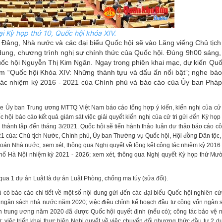
ại Kỳ họp thứ 10, Quốc hội khóa XIV.
 Đảng, Nhà nước và các đại biểu Quốc hội sẽ vào Lăng viếng Chủ tịch
i dung, chương trình nghị sự chính thức của Quốc hội. Đúng 9h00 sáng,
ốc hội Nguyễn Thị Kim Ngân. Ngay trong phiên khai mạc, dự kiến Quố
m “Quốc hội Khóa XIV: Những thành tựu và dấu ấn nổi bật”; nghe báo
ác nhiệm kỳ 2016 - 2021 của Chính phủ và báo cáo của Ủy ban Pháp 
ghe Ủy ban Trung ương MTTQ Việt Nam báo cáo tổng hợp ý kiến, kiến nghị của cử 
ội báo cáo kết quả giám sát việc giải quyết kiến nghị của cử tri gửi đến Kỳ họ
 thành lập đến tháng 3/2021. Quốc hội sẽ tiến hành thảo luận dự thảo báo cáo c
21 của: Chủ tịch Nước, Chính phủ, Ủy ban Thường vụ Quốc hội, Hội đồng Dân tộc,
toán Nhà nước; xem xét, thông qua Nghị quyết về tổng kết công tác nhiệm kỳ 2016 
hố Hà Nội nhiệm kỳ 2021 - 2026; xem xét, thông qua Nghị quyết Kỳ họp thứ Mườ
 qua 1 dự án Luật là dự án Luật Phòng, chống ma túy (sửa đổi).
ó báo cáo chi tiết về một số nội dung gửi đến các đại biểu Quốc hội nghiên cứ
 và ngân sách nhà nước năm 2020; việc điều chỉnh kế hoạch đầu tư công vốn ngân
 trung ương năm 2020 đã được Quốc hội quyết định (nếu có); công tác bảo vệ m
; việc triển khai thực hiện Nghị quyết về việc chuyển đổi phương thức đầu tư 2 