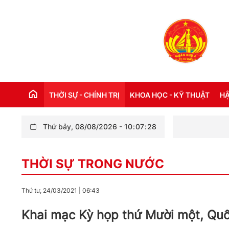
THỜI SỰ - CHÍNH TRỊ
KHOA HỌC - KỸ THUẬT
HẬ
Thứ bảy, 08/08/2026
-
10
:
07
:
29
THỜI SỰ TRONG NƯỚC
Đ
THỜI SỰ TRONG NƯỚC
THỜI SỰ QUỐC TẾ
NH
XÂY DỰNG ĐẢNG
CH
Thứ tư, 24/03/2021
|
06:43
LỜI BÁC HỒ DẠY NGÀY NÀY NĂM XƯA
TH
Khai mạc Kỳ họp thứ Mười một, Quố
KỶ NIỆM 110 NĂM NGÀY BÁC HỒ RA ĐI
TÌM ĐƯỜNG CỨU NƯỚC (05/6/1911 -