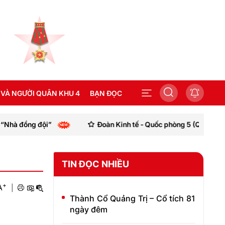
 VÀ NGƯỜI QUÂN KHU 4
BẠN ĐỌC
đồng đội”
Đoàn Kinh tế - Quốc phòng 5 (Quân khu 4) tăng
SEA GAMES 31
TIN ĐỌC NHIỀU
+
A
|
Thành Cổ Quảng Trị – Cổ tích 81
ngày đêm