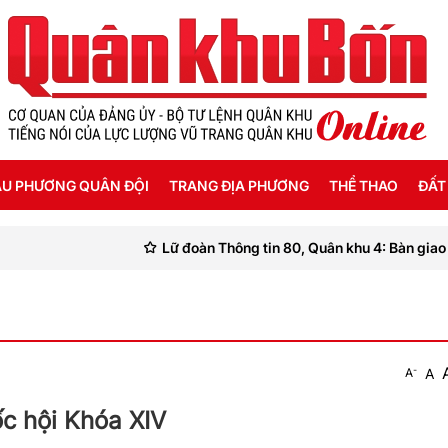
U PHƯƠNG QUÂN ĐỘI
TRANG ĐỊA PHƯƠNG
THỂ THAO
ĐẤT
Lữ đoàn Thông tin 80, Quân khu 4: Bàn giao “Nhà 
ỜI SỐNG HẬU PHƯƠNG
THANH HÓA
SEA GAMES 31
ẬT KÝ CHIẾN SỸ
NGHỆ AN
Ế ĐỘ - CHÍNH SÁCH - HƯỚNG NGHIỆP
HÀ TĨNH
-
A
A
ÔNG TIN LIỆT SỸ
QUẢNG BÌNH
c hội Khóa XIV
QUẢNG TRỊ