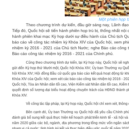
Một phiên họp t
Theo chương trình dự kiến, đầu giờ sáng nay, Lãnh đạo
Tiếp đó, Quốc hội sẽ tiến hành phiên họp trù bị, thống nhất nộ
hành phiên khai mạc Kỳ họp dưới sự điều hành của Chủ tịch Qu
báo cáo về công tác nhiệm kỳ Khóa XIV của Quốc hội, xem phi
nhiệm kỳ 2016 - 2021 của Chủ tịch Nước; nghe Báo cáo công t
Báo cáo công tác nhiệm kỳ 2016 - 2021 của Chính phủ.
Cũng theo chương trình dự kiến, tại Kỳ họp này, Quốc hội sẽ n
gửi đến Kỳ họp thứ Mười một, Quốc hội Khóa XIV; Ủy ban Thường vụ Quốc h
hội Khóa XIV; Hội đồng Bầu cử quốc gia báo cáo kết quả hoạt động từ khi
Khóa XIV của Quốc hội; xem xét các báo cáo công tác nhiệm kỳ 2016 - 20
Quốc hội, Tòa án Nhân dân tối cao, Viện Kiểm sát Nhân dân tối cao, Kiểm 
quyết định số lượng đại biểu hoạt động chuyên trách của HĐND thành p
Khóa XIV.
Về công tác lập pháp, tại Kỳ họp này, Quốc hội chỉ xem xét, thông
Bên cạnh đó, Ủy ban Thường vụ Quốc hội đã yêu cầu Chính phủ c
đánh giá bổ sung kết quả thực hiện kế hoạch phát triển kinh tế - xã hội
năm 2020 giữa các bộ, ngành, địa phương trong tổng mức vốn ngân sách
phạm vi cả nước; tình hình ký kết và thực hiện điều ước quốc tế năm 2020