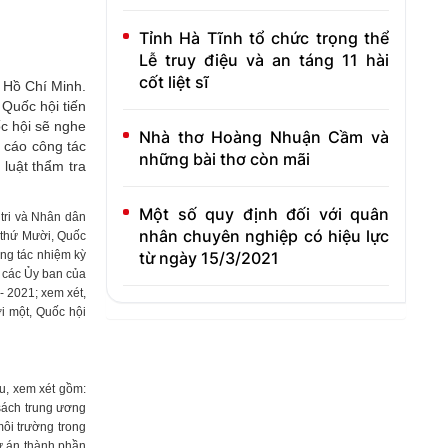
Tỉnh Hà Tĩnh tổ chức trọng thể
Lễ truy điệu và an táng 11 hài
cốt liệt sĩ
 Hồ Chí Minh.
 Quốc hội tiến
c hội sẽ nghe
Nhà thơ Hoàng Nhuận Cầm và
 cáo công tác
những bài thơ còn mãi
luật thẩm tra
Một số quy định đối với quân
tri và Nhân dân
nhân chuyên nghiệp có hiệu lực
p thứ Mười, Quốc
từ ngày 15/3/2021
ông tác nhiệm kỳ
 các Ủy ban của
- 2021; xem xét,
i một, Quốc hội
u, xem xét gồm:
 sách trung ương
ôi trường trong
dự án thành phần