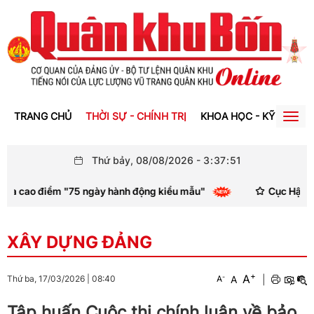
TRANG CHỦ
THỜI SỰ - CHÍNH TRỊ
KHOA HỌC - KỸ THUẬT
Togg
navig
Thứ bảy, 08/08/2026
-
3
:
37
:
52
ao điểm "75 ngày hành động kiểu mẫu"
Cục Hậu cần – Kỹ t
XÂY DỰNG ĐẢNG
+
A
-
A
|
Thứ ba, 17/03/2026
|
08:40
A
Tập huấn Cuộc thi chính luận về bảo