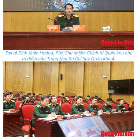
Đại tá Đinh Xuân Hướng, Phó Chủ nhiệm Chính trị Quân khu chủ
trì điểm cầu Trung tâm Sở Chỉ huy Quân khu 4.