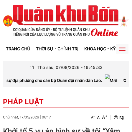
TRANG CHỦ
THỜI SỰ - CHÍNH TRỊ
KHOA HỌC - KỸ THUẬT
Togg
navig
Thứ sáu, 07/08/2026
-
16
:
45
:
34
ự địa phương cho cán bộ Quân đội nhân dân Lào.
V-Lea
PHÁP LUẬT
+
A
-
A
|
Chủ nhật, 17/05/2026
|
08:17
A
Khởi tố 5 vụ án hình sự về tội “Xâm