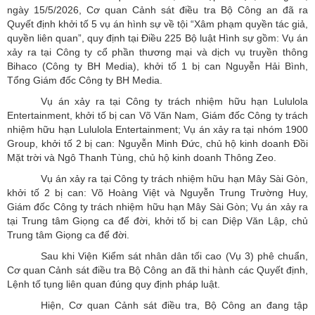
ngày 15/5/2026, Cơ quan Cảnh sát điều tra Bộ Công an đã ra
Quyết định khởi tố 5 vụ án hình sự về tội “Xâm phạm quyền tác giả,
quyền liên quan”, quy định tại Điều 225 Bộ luật Hình sự gồm: Vụ án
xảy ra tại Công ty cổ phần thương mại và dịch vụ truyền thông
Bihaco (Công ty BH Media), khởi tố 1 bị can Nguyễn Hải Bình,
Tổng Giám đốc Công ty BH Media.
Vụ án xảy ra tại Công ty trách nhiệm hữu hạn Lululola
Entertainment, khởi tố bị can Võ Văn Nam, Giám đốc Công ty trách
nhiệm hữu hạn Lululola Entertainment; Vụ án xảy ra tại nhóm 1900
Group, khởi tố 2 bị can: Nguyễn Minh Đức, chủ hộ kinh doanh Đồi
Mặt trời và Ngô Thanh Tùng, chủ hộ kinh doanh Thông Zeo.
Vụ án xảy ra tại Công ty trách nhiệm hữu hạn Mây Sài Gòn,
khởi tố 2 bị can: Võ Hoàng Việt và Nguyễn Trung Trường Huy,
Giám đốc Công ty trách nhiệm hữu hạn Mây Sài Gòn; Vụ án xảy ra
tại Trung tâm Giọng ca để đời, khởi tố bị can Diệp Văn Lập, chủ
Trung tâm Giọng ca để đời.
Sau khi Viện Kiểm sát nhân dân tối cao (Vụ 3) phê chuẩn,
Cơ quan Cảnh sát điều tra Bộ Công an đã thi hành các Quyết định,
Lệnh tố tụng liên quan đúng quy định pháp luật.
Hiện, Cơ quan Cảnh sát điều tra, Bộ Công an đang tập