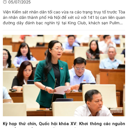
05/07/2025
Viện Kiểm sát nhân dân tối cao vừa ra cáo trạng truy tố trước Tòa
án nhân dân thành phố Hà Nội để xét xử với 141 bị can liên quan
đường dây đánh bạc nghìn tỷ tại King Club, khách sạn Pullman.
Trong đó, 5 bị can bị truy tố về tội “Tổ chức đánh bạc” và 136 bị
can bị truy tố về tội “Đánh bạc”.
Kỳ họp thứ chín, Quốc hội khóa XV: Khơi thông các nguồn