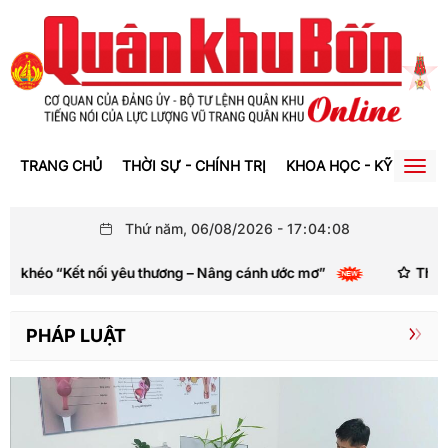
TRANG CHỦ
THỜI SỰ - CHÍNH TRỊ
KHOA HỌC - KỸ THUẬT
Togg
navig
Thứ năm, 06/08/2026
-
17
:
04
:
10
ương – Nâng cánh ước mơ”
Thành phố Huế kêu gọi cung cấp
PHÁP LUẬT