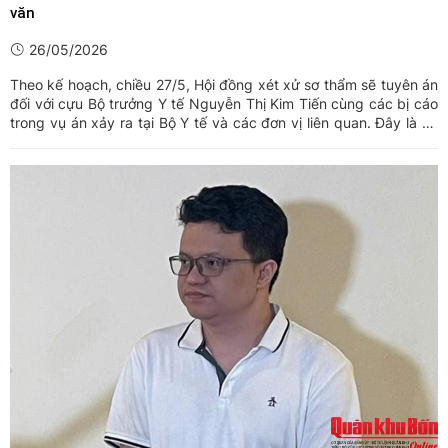
văn
26/05/2026
Theo kế hoạch, chiều 27/5, Hội đồng xét xử sơ thẩm sẽ tuyên án
đối với cựu Bộ trưởng Y tế Nguyễn Thị Kim Tiến cùng các bị cáo
trong vụ án xảy ra tại Bộ Y tế và các đơn vị liên quan. Đây là vụ
án nhận được sự quan tâm của dư luận do có liên quan dự án Cơ
sở 2 Bệnh viện Việt Đức, Bệnh viện Bạch Mai.