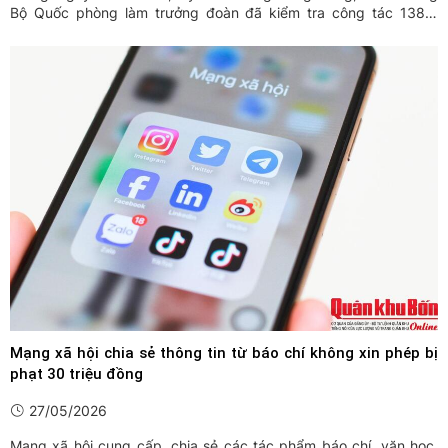
Bộ Quốc phòng làm trưởng đoàn đã kiểm tra công tác 1389,
công tác phổ biến, giáo dục pháp luật (PBGDPL) và xử lý vi
phạm hành chính (XLVPHC) tại Bộ Chỉ huy Quân sự (CHQS) tỉnh
Thanh ...
Mạng xã hội chia sẻ thông tin từ báo chí không xin phép bị
phạt 30 triệu đồng
27/05/2026
Mạng xã hội cung cấp, chia sẻ các tác phẩm báo chí, văn học,