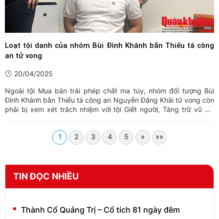
Loạt tội danh của nhóm Bùi Đình Khánh bắn Thiếu tá công
an tử vong
20/04/2025
Ngoài tội Mua bán trái phép chất ma túy, nhóm đối tượng Bùi
Đình Khánh bắn Thiếu tá công an Nguyễn Đăng Khải tử vong còn
phải bị xem xét trách nhiệm với tội Giết người, Tàng trữ vũ khí
quân dụng, Chống người thi hành công vụ...
1
2
3
4
5
»
»»
TIN ĐỌC NHIỀU
Thành Cổ Quảng Trị – Cổ tích 81 ngày đêm