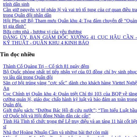
trình dân sinh
Cần giữ nguyên vị trí pháp lý và vai trò tố tụng của cơ quan điều tra
trong Quân đội nhân dân
Hội Phụ nữ Bộ Tham mưu Quân khu 4: Tọa đàm chuyên đề “Quản
trị gia đình”
Bữa cơm nhà - hương vị của yêu thương
ĐẢNG ỦY, BAN GIÁM ĐỐC XƯỞNG 41 CỤC HẬU CẦN -
KỸ THUẬT - QUÂN KHU 4 KINH BÁO
Tin đọc nhiều
Thành Cổ Quảng Trị – Cổ tích 81 ngày đêm
Bộ Quốc phòng nhất trí tiếp nhận vợ của 03 đồng chí hy sinh phục
vụ lâu dài trong Quân đội
Săn cơ hội trúng vàng "cực sốc" dành cho khách hàng Viettel Nghệ
An
Cục Chính trị Quân khu 4: Quán triệt Chỉ thị 103 của BQP về tăng
cường quản lý, giáo dục chấp hành kỷ luật và bảo đảm an toàn trong
Quân đội.
Giới thiệu sách: “Đường Bác Hồ đi cứu nước”; “Tìm hiểu Luật bầu
cử Quốc hội và Hội đồng Nhân dân các cấp”
Tỉnh Hà Tĩnh tổ chức trọng thể Lễ truy điệu và an táng 11 hài cốt liệt
sĩ
Nhà thơ Hoàng Nhuận Cầm và những bài thơ còn mãi