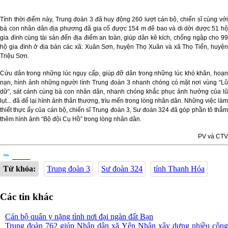
Tính thời điểm này, Trung đoàn 3 đã huy động 260 lượt cán bộ, chiến sĩ cùng với
bà con nhân dân địa phương đã gia cố được 154 m đê bao và di dời được 51 hộ
gia đình cùng tài sản đến địa điểm an toàn, giúp dân kê kích, chống ngập cho 99
hộ gia đình ở địa bàn các xã: Xuân Sơn, huyện Thọ Xuân và xã Thọ Tiến, huyện
Triệu Sơn.
Cứu dân trong những lúc nguy cấp, giúp đỡ dân trong những lúc khó khăn, hoạn
nạn, hình ảnh những người lính Trung đoàn 3 nhanh chóng có mặt nơi vùng “Lũ
dữ”, sát cánh cùng bà con nhân dân, nhanh chóng khắc phục ảnh hưởng của lũ
lụt... đã để lại hình ảnh thân thương, trìu mến trong lòng nhân dân. Những việc làm
thiết thực ấy của cán bộ, chiến sĩ Trung đoàn 3, Sư đoàn 324 đã góp phần tô thắm
thêm hình ảnh “Bộ đội Cụ Hồ” trong lòng nhân dân.
PV và CTV
Chia sẻ
Từ khóa:
Trung đoàn 3
Sư đoàn 324
tỉnh Thanh Hóa
Các tin khác
Cán bộ quân y nặng tình nơi đại ngàn đất Bạn
Trung đoàn 762 giúp Nhân dân xã Yên Nhân xây dựng nhiều công