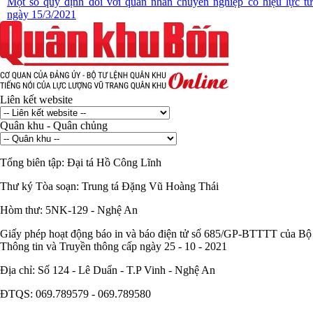
Một số quy định đối với quân nhân chuyên nghiệp có hiệu lực từ
ngày 15/3/2021
Liên kết website
Quân khu - Quân chủng
Tổng biên tập:
Đại tá Hồ Công Lĩnh
Thư ký Tòa soạn:
Trung tá Đặng Vũ Hoàng Thái
Hòm thư:
5NK-129 - Nghệ An
Giấy phép hoạt động báo in và báo điện tử số 685/GP-BTTTT của Bộ
Thông tin và Truyền thông cấp ngày 25 - 10 - 2021
Địa chỉ:
Số 124 - Lê Duẩn - T.P Vinh - Nghệ An
ĐTQS:
069.789579 - 069.789580