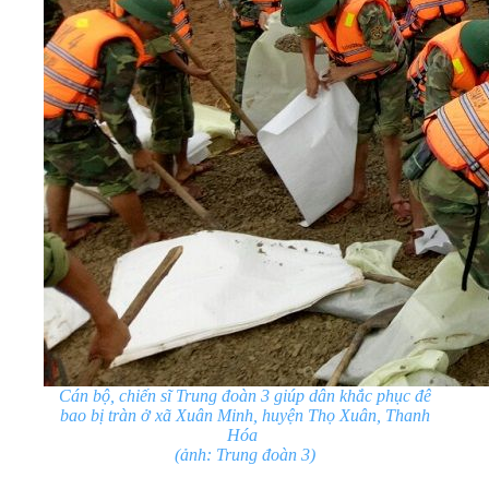
Cán bộ, chiến sĩ Trung đoàn 3 giúp dân khắc phục đê
bao bị tràn ở xã Xuân Minh, huyện Thọ Xuân, Thanh
Hóa
(ảnh: Trung đoàn 3)