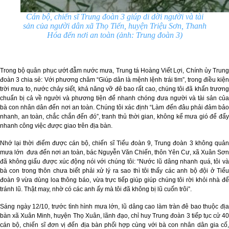
Cán bộ, chiến sĩ Trung đoàn 3 giúp di dời người và tài
sản của người dân xã Thọ Tiến, huyện Triệu Sơn, Thanh
Hóa đến nơi an toàn (ảnh: Trung đoàn 3)
Trong bộ quân phục ướt đẫm nước mưa, Trung tá Hoàng Viết Lợi, Chính ủy Trung
đoàn 3 chia sẻ: Với phương châm “Giúp dân là mệnh lệnh trái tim”, trong điều kiện
trời mưa to, nước chảy siết, khả năng vỡ đê bao rất cao, chúng tôi đã khẩn trương
chuẩn bị cả về người và phương tiện để nhanh chóng đưa người và tài sản của
bà con nhân dân đến nơi an toàn. Chúng tôi xác định “Làm đến đâu phải đảm bảo
nhanh, an toàn, chắc chắn đến đó”, tranh thủ thời gian, không kể mưa gió để đẩy
nhanh công việc được giao trên địa bàn.
Nhớ lại thời điểm được cán bộ, chiến sĩ Tiểu đoàn 9, Trung đoàn 3 không quản
mưa lớn đưa đến nơi an toàn, bác Nguyễn Văn Chiến, thôn Yên Cư, xã Xuân Sơn
đã không giấu được xúc động nói với chúng tôi: “Nước lũ dâng nhanh quá, tôi và
bà con trong thôn chưa biết phải xử lý ra sao thì tôi thấy các anh bộ đội ở Tiểu
đoàn 9 vừa dùng loa thông báo, vừa trực tiếp giúp giúp chúng tôi rời khỏi nhà để
tránh lũ. Thật may, nhờ có các anh ấy mà tôi đã không bị lũ cuốn trôi”.
Sáng ngày 12/10, trước tình hình mưa lớn, lũ dâng cao làm tràn đê bao thuộc địa
bàn xã Xuân Minh, huyện Thọ Xuân, lãnh đạo, chỉ huy Trung đoàn 3 tiếp tục cử 40
cán bộ, chiến sĩ đơn vị đến địa bàn phối hợp cùng với bà con nhân dân gia cố,