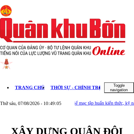
 xưa
 ra đi
 -
gày
g Quân
0)
Toggle
TRANG CHỦ
THỜI SỰ - CHÍNH TRỊ
KHOA HỌC 
navigation
ấy trong vườn nhà dân
Bế mạc tập huấn kiến thức, kỹ năng thô
Thứ sáu, 07/08/2026
-
10
:
49
:
06
nghiệp
XÂY DỰNG QUÂN ĐỘI