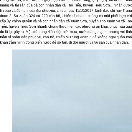
Cùng với đó, mưa lớn đã gây ngập lụt trên diện rộng, gây nguy hiểm đến tính
mạng và tài sản của bà con nhân dân xã Thọ Tiến, huyện Triệu Sơn... Nhận được
tin báo và đề nghị của địa phương, chiều ngày 11/10/2017, lãnh đạo chỉ huy Trung
đoàn 3, Sư đoàn 324 cử 220 cán bộ, chiến sĩ nhanh chóng có mặt phối hợp với
cấp ủy, chính quyền và bà con nhân dân xã Xuân Sơn, huyện Thọ Xuân và xã Thọ
Tiến, huyện Triệu Sơn nhanh chóng thực hiện các phương án khắc phục hậu quả
do lũ lụt gây ra. Mặc dù trong điều kiện trời mưa, nước dâng mạnh, nhưng với tinh
thần vì nhân dân phục vụ, cán bộ, chiến sĩ Trung đoàn 3 đã không ngại quản khó
khăn trầm mình trong biển nước để sơ tán, di dời người và tài sản của nhân dân.