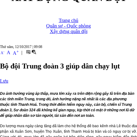
Trang chủ
Quân sự - Quốc phòng
Xây dựng quân đội
Thứ năm, 12/10/2017
|
09:08
+
-
A
|
A
A
Bộ đội Trung đoàn 3 giúp dân chạy lụt
Lưu
Do ảnh hưởng vùng áp thấp, mưa lớn xảy ra trên diện rộng gây lũ trên địa bàn
các tỉnh miền Trung, trong đó, ảnh hưởng nặng nề nhất là các địa phương
thuộc tỉnh Thanh Hoá. Trong thời điểm hiểm nguy này, cán bộ, chiến sĩ Trung
đoàn 3, Sư đoàn 324 đã không kể gian nguy, kịp thời có mặt ở những nơi lũ dữ
để giúp nhân dân sơ tán người, tài sản đến nơi an toàn.
Do lượng mưa ngày càng tăng đã làm cho hệ thống đê bao kênh nhà Lê thuộc địa
phận xã Xuân Sơn, huyện Thọ Xuân, tỉnh Thanh Hoá bị tràn và có nguy cơ bị vỡ.