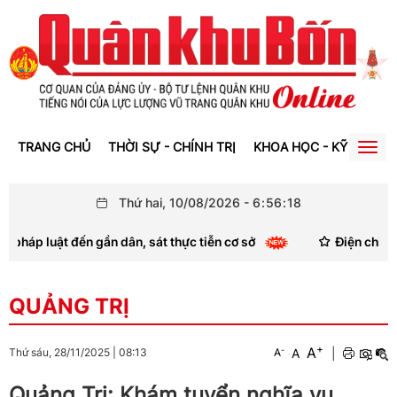
TRANG CHỦ
THỜI SỰ - CHÍNH TRỊ
KHOA HỌC - KỸ THUẬT
Togg
navig
Thứ hai, 10/08/2026
-
6
:
56
:
18
 luật đến gần dân, sát thực tiễn cơ sở
Điện chia buồn
QUẢNG TRỊ
+
A
-
A
|
Thứ sáu, 28/11/2025
|
08:13
A
Quảng Trị: Khám tuyển nghĩa vụ