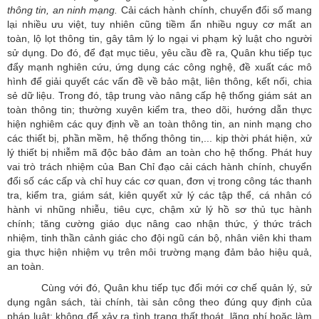
thông tin, an ninh mạng.
Cải cách hành chính, chuyển đổi số mang
lại nhiều ưu việt, tuy nhiên cũng tiềm ẩn nhiều nguy cơ mất an
toàn, lộ lọt thông tin, gây tâm lý lo ngại vi phạm kỷ luật cho người
sử dụng. Do đó, để đạt mục tiêu, yêu cầu đề ra, Quân khu tiếp tục
đẩy mạnh nghiên cứu, ứng dụng các công nghệ, đề xuất các mô
hình để giải quyết các vấn đề về bảo mật, liên thông, kết nối, chia
sẻ dữ liệu. Trong đó, tập trung vào nâng cấp hệ thống giám sát an
toàn thông tin; thường xuyên kiểm tra, theo dõi, hướng dẫn thực
hiện nghiêm các quy định về an toàn thông tin, an ninh mạng cho
các thiết bị, phần mềm, hệ thống thông tin,... kịp thời phát hiện, xử
lý thiết bị nhiễm mã độc bảo đảm an toàn cho hệ thống. Phát huy
vai trò trách nhiệm của Ban Chỉ đạo cải cách hành chính, chuyển
đổi số các cấp và chỉ huy các cơ quan, đơn vị trong công tác thanh
tra, kiểm tra, giám sát, kiên quyết xử lý các tập thể, cá nhân có
hành vi nhũng nhiễu, tiêu cực, chậm xử lý hồ sơ thủ tục hành
chính; tăng cường giáo dục nâng cao nhận thức, ý thức trách
nhiệm, tinh thần cảnh giác cho đội ngũ cán bộ, nhân viên khi tham
gia thực hiện nhiệm vụ trên môi trường mạng đảm bảo hiệu quả,
an toàn.
Cùng với đó, Quân khu tiếp tục đổi mới cơ chế quản lý, sử
dụng ngân sách, tài chính, tài sản công theo đúng quy định của
pháp luật; không để xảy ra tình trạng thất thoát, lãng phí hoặc làm