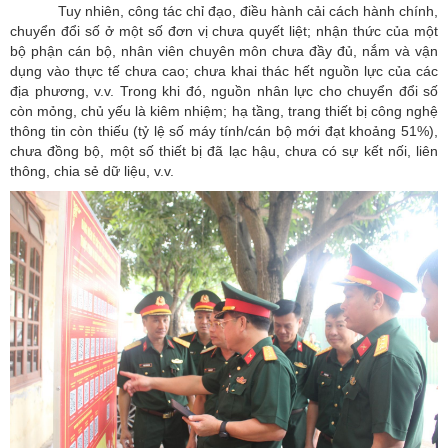
Tuy nhiên, công tác chỉ đạo, điều hành cải cách hành chính,
chuyển đổi số ở một số đơn vị chưa quyết liệt; nhận thức của một
bộ phận cán bộ, nhân viên chuyên môn chưa đầy đủ, nắm và vận
dụng vào thực tế chưa cao; chưa khai thác hết nguồn lực của các
địa phương, v.v. Trong khi đó, nguồn nhân lực cho chuyển đổi số
còn mỏng, chủ yếu là kiêm nhiệm; hạ tầng, trang thiết bị công nghệ
thông tin còn thiếu (tỷ lệ số máy tính/cán bộ mới đạt khoảng 51%),
chưa đồng bộ, một số thiết bị đã lạc hậu, chưa có sự kết nối, liên
thông, chia sẻ dữ liệu, v.v.