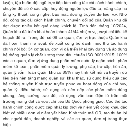
luyện, tập huấn đội ngũ trực tiếp làm công tác cải cách hành chính,
chuyển đổi số ở các cấp; huy động nguồn lực đầu tư, nâng cấp hạ
tầng kỹ thuật, công nghệ, bảo mật, đường truyền dữ liệu, v.v. Nhờ
đó, công tác cải cách hành chính, chuyển đổi số của Quân khu đã
đạt được nhiều kết quả đáng khích lệ. Tính đến tháng 10/2024,
Quân khu đã triển khai hoàn thành 41/44 nhiệm vụ, vượt chỉ tiêu kế
hoạch đề ra. Trong đó, có 08 cơ quan, đơn vị trực thuộc Quân khu
đã hoàn thành rà soát, đề xuất công bố danh mục thủ tục hành
chính nội bộ; 34 cơ quan, đơn vị đã triển khai xây dựng và áp dụng
hệ thống quản lý chất lượng theo tiêu chuẩn ISO 9001:2015; 100%
các cơ quan, đơn vị ứng dụng phần mềm quản lý ngân sách, phần
mềm kế toán, phần mềm quản lý lương, phụ cấp, trợ cấp, tiền ăn,
quản lý vốn. Toàn Quân khu có 85% máy tính kết nối và truyền dữ
liệu trên nền tảng mạng quân sự; khai thác, sử dụng hiệu quả các
hệ thống truyền hình trực tuyến phục vụ hoạt động của chỉ huy,
quản lý, điều hành; sử dụng có nền nếp các phần mềm dùng
chung, tăng cường trao đổi, sử dụng văn bản điện tử trên môi
trường mạng đạt và vượt chỉ tiêu Bộ Quốc phòng giao. Các thủ tục
hành chính công được cập nhật kịp thời và niêm yết công khai, đặc
biệt có nhiều đơn vị niêm yết bằng hình thức mã QR, tạo thuận lợi
cho người dân, doanh nghiệp và các cơ quan, đơn vị trong thực
hiện.