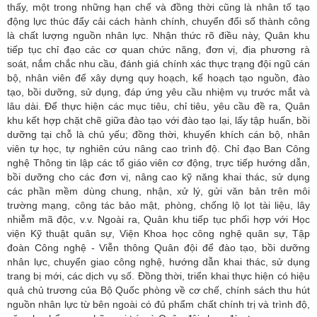
thấy, một trong những hạn chế và đồng thời cũng là nhân tố tạo
động lực thúc đẩy cải cách hành chính, chuyển đổi số thành công
là chất lượng nguồn nhân lực. Nhận thức rõ điều này, Quân khu
tiếp tục chỉ đạo các cơ quan chức năng, đơn vị, địa phương rà
soát, nắm chắc nhu cầu, đánh giá chính xác thực trạng đội ngũ cán
bộ, nhân viên để xây dựng quy hoạch, kế hoạch tạo nguồn, đào
tạo, bồi dưỡng, sử dụng, đáp ứng yêu cầu nhiệm vụ trước mắt và
lâu dài. Để thực hiện các mục tiêu, chỉ tiêu, yêu cầu đề ra, Quân
khu kết hợp chặt chẽ giữa đào tạo với đào tạo lại, lấy tập huấn, bồi
dưỡng tại chỗ là chủ yếu; đồng thời, khuyến khích cán bộ, nhân
viên tự học, tự nghiên cứu nâng cao trình độ. Chỉ đạo Ban Công
nghệ Thông tin lập các tổ giáo viên cơ động, trực tiếp hướng dẫn,
bồi dưỡng cho các đơn vị, nâng cao kỹ năng khai thác, sử dụng
các phần mềm dùng chung, nhận, xử lý, gửi văn bản trên môi
trường mạng, công tác bảo mật, phòng, chống lộ lọt tài liệu, lây
nhiễm mã độc, v.v. Ngoài ra, Quân khu tiếp tục phối hợp với Học
viện Kỹ thuật quân sự, Viện Khoa học công nghệ quân sự, Tập
đoàn Công nghệ - Viễn thông Quân đội để đào tạo, bồi dưỡng
nhân lực, chuyển giao công nghệ, hướng dẫn khai thác, sử dụng
trang bị mới, các dịch vụ số. Đồng thời, triển khai thực hiện có hiệu
quả chủ trương của Bộ Quốc phòng về cơ chế, chính sách thu hút
nguồn nhân lực từ bên ngoài có đủ phẩm chất chính trị và trình độ,