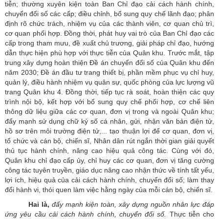
tiễn; thường xuyên kiện toàn Ban Chỉ đạo cải cách hành chính,
chuyển đổi số các cấp; điều chỉnh, bổ sung quy chế lãnh đạo; phân
định rõ chức trách, nhiệm vụ của các thành viên, cơ quan chủ trì,
cơ quan phối hợp. Đồng thời, phát huy vai trò của Ban Chỉ đạo các
cấp trong tham mưu, đề xuất chủ trương, giải pháp chỉ đạo, hướng
dẫn thực hiện phù hợp với thực tiễn của Quân khu. Trước mắt, tập
trung xây dựng hoàn thiện Đề án chuyển đổi số của Quân khu đến
năm 2030; Đề án đầu tư trang thiết bị, phần mềm phục vụ chỉ huy,
quản lý, điều hành nhiệm vụ quân sự, quốc phòng của lực lượng vũ
trang Quân khu 4. Đồng thời, tiếp tục rà soát, hoàn thiện các quy
trình nội bộ, kết hợp với bổ sung quy chế phối hợp, cơ chế liên
thông dữ liệu giữa các cơ quan, đơn vị trong và ngoài Quân khu;
đẩy mạnh sử dụng chữ ký số cá nhân, gửi, nhận văn bản điện tử,
hồ sơ trên môi trường điện tử,... tạo thuận lợi để cơ quan, đơn vị,
tổ chức và cán bộ, chiến sĩ, Nhân dân rút ngắn thời gian giải quyết
thủ tục hành chính, nâng cao hiệu quả công tác. Cùng với đó,
Quân khu chỉ đạo cấp ủy, chỉ huy các cơ quan, đơn vị tăng cường
công tác tuyên truyền, giáo dục nâng cao nhận thức về tính tất yếu,
lợi ích, hiệu quả của cải cách hành chính, chuyển đổi số; làm thay
đổi hành vi, thói quen làm việc hằng ngày của mỗi cán bộ, chiến sĩ.
Hai là,
đẩy mạnh kiện toàn, xây dựng nguồn nhân lực đáp
ứng yêu cầu cải cách hành chính, chuyển đổi số.
Thực tiễn cho