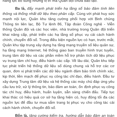
năng lực bổ sung những vị trí mà Quân đội chưa đào tạo.
Ba là,
đẩy mạnh phát triển hạ tầng số bảo đảm tính liên
thông và thống nhất dữ liệu theo phân cấp.
Cùng với phát huy sức
mạnh nội lực, Quân khu tăng cường phối hợp với Binh chủng
Thông tin liên lạc, Bộ Tư lệnh 86, Tập đoàn Công nghệ - Viễn
thông Quân đội và các học viện, nhà trường trong Quân đội triển
khai nâng cấp, phát triển các hạ tầng số phục vụ cải cách hành
chính, chuyển đổi số. Trong điều kiện nguồn lực có hạn, trước mắt,
Quân khu tập trung xây dựng hạ tầng mạng truyền số liệu quân sự,
hạ tầng mạng Internet, hệ thống giao ban truyền hình trực tuyến,
trung tâm dữ liệu và các phần mềm hỗ trợ phân tích dữ liệu phục
vụ trung tâm chỉ huy, điều hành các cấp. Về lâu dài, Quân khu tiếp
tục phát triển hệ thống dữ liệu số dùng chung và hỗ trợ các cơ
quan, đơn vị phát triển các dữ liệu ngành đảm bảo tính chính xác,
kịp thời, liền mạch để phục vụ công tác chỉ đạo, điều hành. Đầu tư
xây dựng Trung tâm dữ liệu và hệ thống các máy chủ đáp ứng yêu
cầu lưu trữ, xử lý thông tin, bảo đảm an toàn, ổn định phục vụ công
tác chỉ huy, điều hành, huấn luyện, sẵn sàng chiến đấu. Tiếp tục
khai thác có hiệu quả cơ sở hạ tầng hiện có, huy động tối đa các
nguồn lực để đầu tư mua sắm trang bị phục vụ cho công tác cải
cách hành chính, chuyển đổi số.
Bốn là,
tăng cường kiểm tra, hướng dẫn bảo đảm an toàn