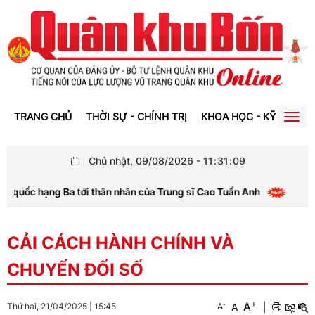
TRANG CHỦ
THỜI SỰ - CHÍNH TRỊ
KHOA HỌC - KỸ THUẬT
Togg
navig
Chủ nhật, 09/08/2026
-
11
:
31
:
09
hạng Ba tới thân nhân của Trung sĩ Cao Tuấn Anh
Ban C
CẢI CÁCH HÀNH CHÍNH VÀ
CHUYỂN ĐỔI SỐ
+
A
-
A
|
Thứ hai, 21/04/2025
|
15:45
A