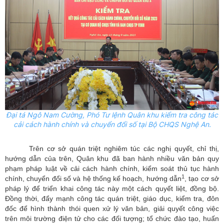
Đại tá Ngô Nam Cường, Phó Tư lệnh Quân kh
u
kiểm tra công tác
cải cách hành chính và chuyển đổi số tại Bộ CHQS Nghệ An.
Trên cơ sở quán triệt nghiêm túc các nghị quyết, chỉ thị,
hướng dẫn của trên, Quân khu đã ban hành nhiều văn bản quy
phạm pháp luật về cải cách hành chính, kiểm soát thủ tục hành
1
chính, chuyển đổi số và hệ thống kế hoạch, hướng dẫn
, tạo cơ sở
pháp lý để triển khai công tác này một cách quyết liệt, đồng bộ.
Đồng thời, đẩy mạnh công tác quán triệt, giáo dục, kiểm tra, đôn
đốc để hình thành thói quen xử lý văn bản, giải quyết công việc
trên môi trường điện tử cho các đối tượng; tổ chức đào tạo, huấn