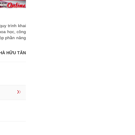
uy trình khai
hoa học, công
góp phần nâng
HÀ HỮU TÂN