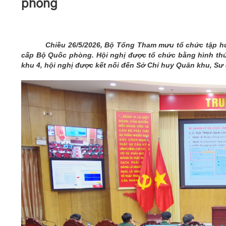
phòng
05/6/2021)
CHÀO MỪNG KỶ NIỆM 75 NĂM NGÀY
TRUYỀN THỐNG LỰC LƯỢNG VŨ TRANG
QUÂN KHU 4 (15/10/1945 - 15/10/2020)
Chiều 26/5/2026, Bộ Tổng Tham mưu tổ chức tập 
cấp Bộ Quốc phòng. Hội nghị được tổ chức bằng hình thức 
khu 4, hội nghị được kết nối đến Sở Chỉ huy Quân khu, Sư