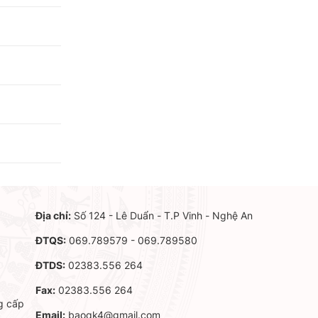
Địa chỉ:
Số 124 - Lê Duẩn - T.P Vinh - Nghệ An
ĐTQS:
069.789579 - 069.789580
ĐTDS:
02383.556 264
Fax:
02383.556 264
g cấp
Email:
baoqk4@gmail.com