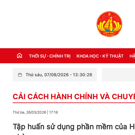
THỜI SỰ - CHÍNH TRỊ
KHOA HỌC - KỸ THUẬT
HẬ
Thứ sáu, 07/08/2026
-
13
:
30
:
28
Hội thảo kho
THỜI SỰ TRONG NƯỚC
Đ
CẢI CÁCH HÀNH CHÍNH VÀ CHUY
THỜI SỰ QUỐC TẾ
NH
XÂY DỰNG ĐẢNG
CH
Thứ ba, 26/05/2026
|
17:16
LỜI BÁC HỒ DẠY NGÀY NÀY NĂM XƯA
TH
Tập huấn sử dụng phần mềm của Hệ
KỶ NIỆM 110 NĂM NGÀY BÁC HỒ RA ĐI
TÌM ĐƯỜNG CỨU NƯỚC (05/6/1911 -