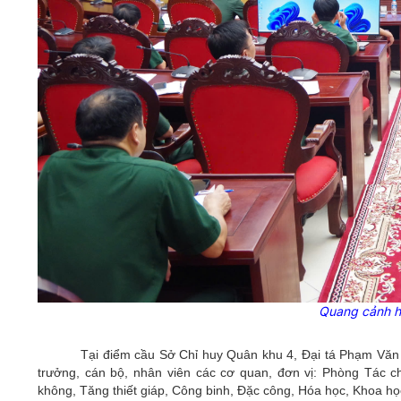
Quang cảnh hộ
Tại điểm cầu Sở Chỉ huy Quân khu 4, Đại tá Phạm Văn
trưởng, cán bộ, nhân viên các cơ quan, đơn vị: Phòng Tác c
không, Tăng thiết giáp, Công binh, Đặc công, Hóa học, Khoa h