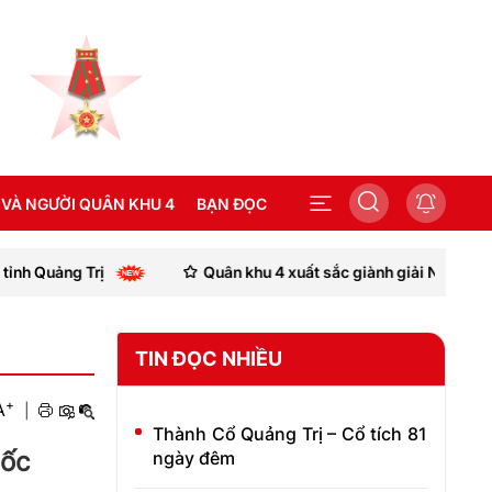
 VÀ NGƯỜI QUÂN KHU 4
BẠN ĐỌC
Quân khu 4 xuất sắc giành giải Nhì Hội thi thợ giỏi ngành
SEA GAMES 31
TIN ĐỌC NHIỀU
+
A
|
Thành Cổ Quảng Trị – Cổ tích 81
uốc
ngày đêm