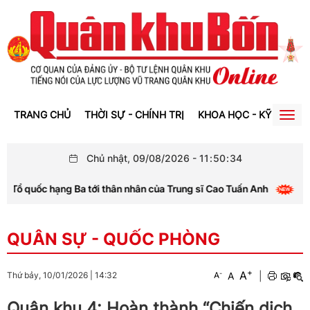
TRANG CHỦ
THỜI SỰ - CHÍNH TRỊ
KHOA HỌC - KỸ THUẬT
Togg
navig
Chủ nhật, 09/08/2026
-
11
:
50
:
35
quốc hạng Ba tới thân nhân của Trung sĩ Cao Tuấn Anh
B
QUÂN SỰ - QUỐC PHÒNG
+
A
-
A
|
Thứ bảy, 10/01/2026
|
14:32
A
Quân khu 4: Hoàn thành “Chiến dịch