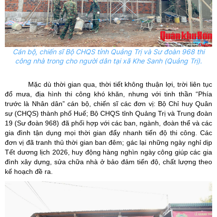
Cán bộ, chiến sĩ Bộ CHQS tỉnh Quảng Trị và Sư đoàn 968 thi
công nhà trong cho người dân tại xã Khe Sanh (Quảng Trị).
Mặc dù thời gian qua, thời tiết không thuận lợi, trời liên tục
đổ mưa, địa hình thi công khó khăn, nhưng với tinh thần “Phía
trước là Nhân dân” cán bộ, chiến sĩ các đơn vị: Bộ Chỉ huy Quân
sự (CHQS) thành phố Huế; Bộ CHQS tỉnh Quảng Trị và Trung đoàn
19 (Sư đoàn 968) đã phối hợp với các ban, ngành, đoàn thể và các
gia đình tận dụng mọi thời gian đẩy nhanh tiến độ thi công. Các
đơn vị đã tranh thủ thời gian ban đêm; gác lại những ngày nghỉ dịp
Tết dương lịch 2026, huy động hàng nghìn ngày công giúp các gia
đình xây dựng, sửa chữa nhà ở bảo đảm tiến độ, chất lượng theo
kế hoạch đề ra.