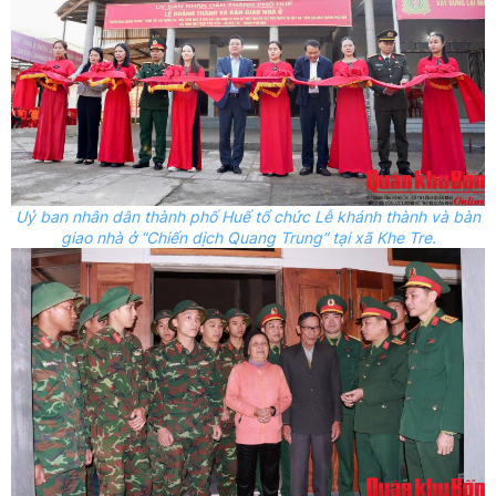
Uỷ ban nhân dân
thành phố Huế tổ chức Lễ khánh thành và bàn
giao nhà ở “Chiến dịch Quang Trung” tại xã Khe Tre.