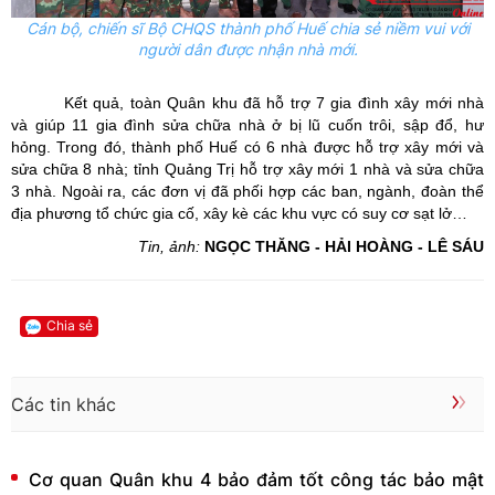
Cán bộ, chiến sĩ Bộ CHQS thành phố Huế chia sẻ niềm vui với
người dân được nhận nhà mới.
Kết quả, toàn Quân khu đã hỗ trợ 7 gia đình xây mới nhà
và giúp 11 gia đình sửa chữa nhà ở bị lũ cuốn trôi, sập đổ, hư
hỏng. Trong đó, thành phố Huế có 6 nhà được hỗ trợ xây mới và
sửa chữa 8 nhà; tỉnh Quảng Trị hỗ trợ xây mới 1 nhà và sửa chữa
3 nhà. Ngoài ra, các đơn vị đã phối hợp các ban, ngành, đoàn thể
địa phương tổ chức gia cố, xây kè các khu vực có suy cơ sạt lở…
Tin, ảnh:
NGỌC THĂNG - HẢI HOÀNG - LÊ SÁU
Chia sẻ
Các tin khác
Cơ quan Quân khu 4 bảo đảm tốt công tác bảo mật