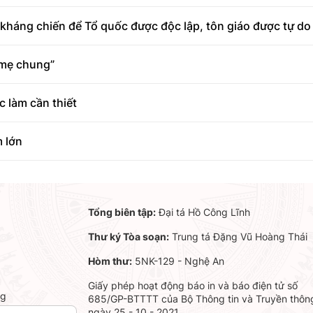
kháng chiến để Tổ quốc được độc lập, tôn giáo được tự do
 mẹ chung”
c làm cần thiết
m lớn
Tổng biên tập:
Đại tá Hồ Công Lĩnh
Thư ký Tòa soạn:
Trung tá Đặng Vũ Hoàng Thái
Hòm thư:
5NK-129 - Nghệ An
Giấy phép hoạt động báo in và báo điện tử số
ng
685/GP-BTTTT của Bộ Thông tin và Truyền thôn
ngày 25 - 10 - 2021