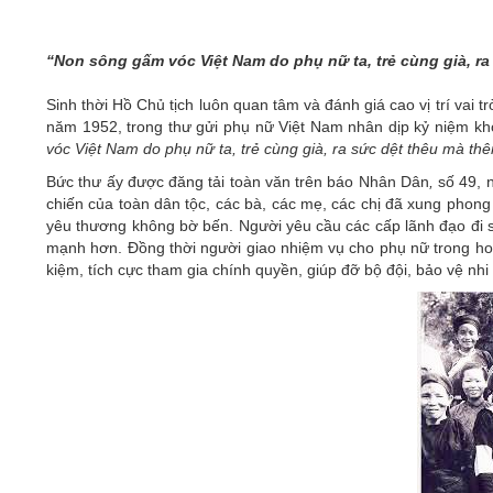
05/6/2021)
CHÀO MỪNG KỶ NIỆM 75 NĂM NGÀY
“Non sông gấm vóc Việt Nam do phụ nữ ta, trẻ cùng già, ra 
TRUYỀN THỐNG LỰC LƯỢNG VŨ TRANG
QUÂN KHU 4 (15/10/1945 - 15/10/2020)
Sinh thời Hồ Chủ tịch luôn quan tâm và đánh giá cao vị trí vai t
năm 1952, trong thư gửi phụ nữ Việt Nam nhân dịp kỷ niệm k
vóc Việt Nam do phụ nữ ta, trẻ cùng già, ra sức dệt thêu mà thêm
Bức thư ấy được đăng tải toàn văn trên báo Nhân Dân
,
số 49, 
chiến của toàn dân tộc, các bà, các mẹ, các chị đã xung phong
yêu thương không bờ bến. Người yêu cầu các cấp lãnh đạo đi s
mạnh hơn. Đồng thời người giao nhiệm vụ cho phụ nữ trong hoàn 
kiệm, tích cực tham gia chính quyền, giúp đỡ bộ đội, bảo vệ nhi 