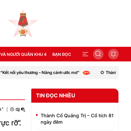
 VÀ NGƯỜI QUÂN KHU 4
BẠN ĐỌC
 yêu thương – Nâng cánh ước mơ”
Thành phố Huế kêu gọi c
SEA GAMES 31
TIN ĐỌC NHIỀU
+
A
|
Thành Cổ Quảng Trị – Cổ tích 81
ực rỡ”.
ngày đêm