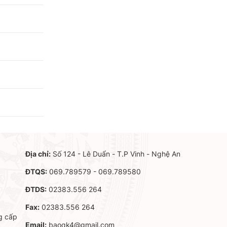
Địa chỉ:
Số 124 - Lê Duẩn - T.P Vinh - Nghệ An
ĐTQS:
069.789579 - 069.789580
ĐTDS:
02383.556 264
Fax:
02383.556 264
g cấp
Email:
baoqk4@gmail.com