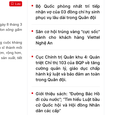
Lưu
Bộ Quốc phòng nhất trí tiếp
nhận vợ của 03 đồng chí hy sinh
phục vụ lâu dài trong Quân đội
Ngày 8 tháng 3
Non sông gấm
Săn cơ hội trúng vàng "cực sốc"
dành cho khách hàng Viettel
Nghệ An
ong cuộc kháng
n sĩ thành mối
ơn, rộng hơn,
Cục Chính trị Quân khu 4: Quán
sản xuất, tiết
triệt Chỉ thị 103 của BQP về tăng
cường quản lý, giáo dục chấp
hành kỷ luật và bảo đảm an toàn
trong Quân đội.
Giới thiệu sách: “Đường Bác Hồ
đi cứu nước”; “Tìm hiểu Luật bầu
cử Quốc hội và Hội đồng Nhân
dân các cấp”