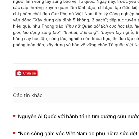
người lính vững tay súng bảo vệ Tổ quốc. Ngày nay, trước yêu
các cấp thường xuyên quan tâm lãnh đạo, chỉ đạo; tạo điều kiện
chí phẩm chất đạo đức Phụ nữ Việt Nam thời kỳ Công nghiệp hóa
vận động "Xây dựng gia đình 5 không, 3 sạch"; tiếp tục tuyên 
hiệu quả, như Phong trào
“Phụ nữ Quân đội tích cực học tập, l
giỏi, lao động sáng tạo”, “5 nhất, 3 không”, “Luyện tay nghề, th
hăng say học tập, công tác, nghiên cứu khoa học, thi đua lập 
phòng toàn dân, xây dựng và bảo vệ vững chắc Tổ quốc Việt Na
Chia sẻ
Các tin khác
Nguyễn Ái Quốc với hành trình tìm đường cứu nước
“Non sông gấm vóc Việt Nam do phụ nữ ra sức dệt t