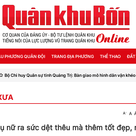
U PHƯƠNG QUÂN ĐỘI
TRANG ĐỊA PHƯƠNG
THỂ THAO
ĐẤT
huy Quân sự tỉnh Quảng Trị: Bàn giao mô hình dân vận khéo “Kết nối
ỜI SỐNG HẬU PHƯƠNG
THANH HÓA
SEA GAMES 31
 XƯA
ẬT KÝ CHIẾN SỸ
NGHỆ AN
Ế ĐỘ - CHÍNH SÁCH - HƯỚNG NGHIỆP
HÀ TĨNH
-
A
A
ÔNG TIN LIỆT SỸ
QUẢNG BÌNH
nữ ra sức dệt thêu mà thêm tốt đẹp, r
QUẢNG TRỊ