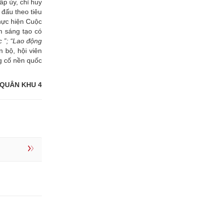
p ủy, chỉ huy
 đấu theo tiêu
hực hiện Cuộc
m sáng tạo có
c ”; “Lao động
n bộ, hội viên
ng cố nền quốc
QUÂN KHU 4