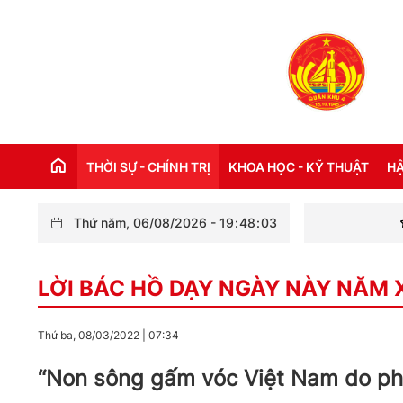
THỜI SỰ - CHÍNH TRỊ
KHOA HỌC - KỸ THUẬT
HẬ
Thứ năm, 06/08/2026
-
19
:
48
:
04
Bộ Chỉ 
THỜI SỰ TRONG NƯỚC
Đ
LỜI BÁC HỒ DẠY NGÀY NÀY NĂM
THỜI SỰ QUỐC TẾ
NH
XÂY DỰNG ĐẢNG
CH
Thứ ba, 08/03/2022
|
07:34
LỜI BÁC HỒ DẠY NGÀY NÀY NĂM XƯA
TH
“Non sông gấm vóc Việt Nam do phụ 
KỶ NIỆM 110 NĂM NGÀY BÁC HỒ RA ĐI
TÌM ĐƯỜNG CỨU NƯỚC (05/6/1911 -