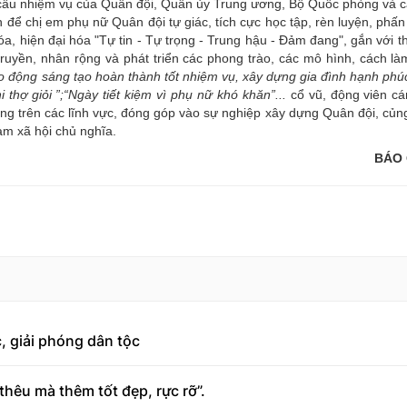
 cầu nhiệm vụ của Quân đội, Quân ủy Trung ương, Bộ Quốc phòng và cấ
 để chị em phụ nữ Quân đội tự giác, tích cực học tập, rèn luyện, phấn
, hiện đại hóa "Tự tin - Tự trọng - Trung hậu - Đảm đang", gắn với t
truyền, nhân rộng và phát triển các phong trào, các mô hình, cách là
ao động sáng tạo hoàn thành tốt nhiệm vụ, xây dựng gia đình hạnh phú
i thợ giỏi ”;“Ngày tiết kiệm vì phụ nữ khó khăn”...
cổ vũ, động viên cá
công trên các lĩnh vực, đóng góp vào sự nghiệp xây dựng Quân đội, củ
m xã hội chủ nghĩa.
BÁO 
, giải phóng dân tộc
hêu mà thêm tốt đẹp, rực rỡ”.