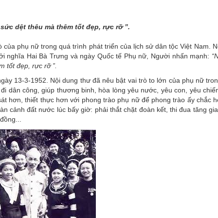
THÀNH PHỐ HUẾ
sức dệt thêu mà thêm tốt đẹp, rực rỡ ”.
rò của phụ nữ trong quá trình phát triển của lịch sử dân tộc Việt Nam. 
hởi nghĩa Hai Bà Trưng và ngày Quốc tế Phụ nữ, Người nhấn mạnh:
“
 tốt đẹp, rực rỡ ”.
ngày 13-3-1952. Nội dung thư đã nêu bật vai trò to lớn của phụ nữ tr
 đi dân công, giúp thương binh, hòa lòng yêu nước, yêu con, yêu chiế
át hơn, thiết thực hơn với phong trào phụ nữ để phong trào ấy chắc h
cảnh đất nước lúc bấy giờ: phải thắt chặt đoàn kết, thi đua tăng gia 
đồng...