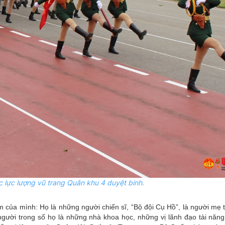
 lực lượng vũ trang Quân khu 4 duyệt binh.
m của mình: Họ là những người chiến sĩ, “Bộ đội Cụ Hồ”, là người mẹ 
gười trong số họ là những nhà khoa học, những vị lãnh đạo tài năng