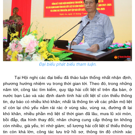
Đại biểu phát biểu tham luận.
Tại Hội nghị các đại biểu đã thảo luận thống nhất nhận định,
phương hướng nhiệm vụ trong thời gian tới. Theo đó, trong những
năm tới,
công tác tìm kiếm, quy tập hài cốt liệt sĩ trên địa bàn, ở
nước bạn Lào và xác định danh tính hài cốt liệt sĩ còn thiếu thông
tin, dự báo có nhiều khó khăn; nhất là
thông tin về các phần mộ liệt
sĩ còn lại chủ yếu nằm rải rác ở vùng sâu, vùng xa, đường đi lại
khó khăn, nhiều
phần mộ liệt sĩ thời gian đã lâu, mưa lũ xói mòn,
bồi đắp, địa hình thay đổi
; nhân chứng cung cấp thông tin
không
còn nhiều,
già yếu, trí nhớ giảm;
s
ố lượng hài cốt liệt sĩ thiếu thông
tin còn khá lớn, công tác lưu trữ hồ sơ, thông tin độ chính xác