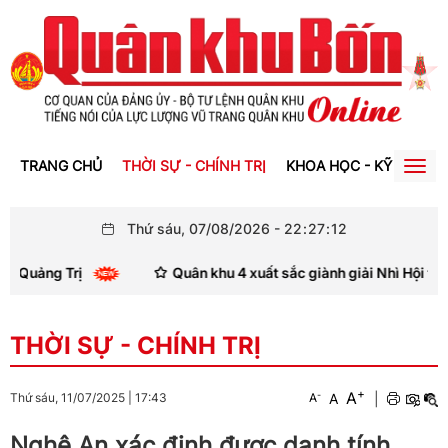
TRANG CHỦ
THỜI SỰ - CHÍNH TRỊ
KHOA HỌC - KỸ THUẬT
Togg
navig
Thứ sáu, 07/08/2026
-
22
:
27
:
14
Quân khu 4 xuất sắc giành giải Nhì Hội thi thợ giỏi ngành cơ
THỜI SỰ - CHÍNH TRỊ
+
A
-
A
|
Thứ sáu, 11/07/2025
|
17:43
A
Nghệ An xác định được danh tính