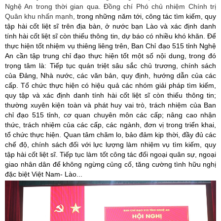
Nghệ An trong thời gian qua. Đồng chí Phó chủ nhiệm Chính trị
Quân khu nhấn mạnh,
trong những năm tới,
công tác tìm kiếm, quy
tập hài cốt liệt sĩ trên địa bàn, ở nước bạn Lào và xác định danh
tính hài cốt liệt sĩ còn thiếu thông tin, dự báo có nhiều khó khăn. Để
thực hiện tốt nhiệm vụ thiêng liêng trên, Ban Chỉ đạo 515 tỉnh Nghệ
An cần tập trung chỉ đạo thực hiện tốt một số nội dung, trong đó
trọng tâm là: Tiếp tục quán triệt sâu sắc chủ trương, chính sách
của Đảng, Nhà nước, các văn bản, quy định, hướng dẫn của các
cấp. Tổ chức thực hiện có hiệu quả các nhóm giải pháp tìm kiếm,
quy tập và xác định danh tính hài cốt liệt sĩ còn thiếu thông tin;
thường xuyên kiện toàn và phát huy vai trò, trách nhiệm của Ban
chỉ đạo 515 tỉnh, cơ quan chuyên môn các cấp; nâng cao nhận
thức, trách nhiệm của các cấp, các ngành, đơn vị trong triển khai,
tổ chức thực hiện. Quan tâm chăm lo, bảo đảm kịp thời, đầy đủ các
chế độ, chính sách đối với lực lượng làm nhiệm vụ tìm kiếm, quy
tập hài cốt liệt sĩ. Tiếp tục làm tốt công tác đối ngoại quân sự, ngoại
giao nhân dân để không ngừng củng cố, tăng cường tình hữu nghị
đặc biệt Việt Nam- Lào...