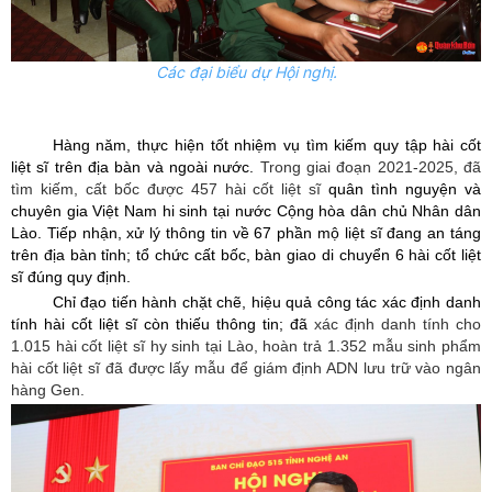
Các đại biểu dự Hội nghị.
Hàng năm, thực hiện tốt nhiệm vụ tìm kiếm quy tập hài cốt
liệt sĩ trên địa bàn và ngoài nước.
Trong giai đoạn 2021-2025, đã
tìm kiếm, cất bốc được 457 hài cốt liệt sĩ
quân tình nguyện và
chuyên gia Việt Nam hi sinh tại nước Cộng hòa dân chủ Nhân dân
Lào.
Tiếp nhận, xử lý thông tin về
67
phần mộ liệt sĩ đang an táng
trên địa bàn tỉnh;
tổ chức cất bốc, bàn giao di chuyển 6
hài cốt liệt
sĩ đúng quy định.
Chỉ đạo tiến hành chặt chẽ, hiệu quả công tác xác định danh
tính hài cốt liệt sĩ còn thiếu thông tin; đã
xác định danh tính cho
1.015
hài cốt liệt sĩ hy sinh tại Lào, hoàn trả 1.352 mẫu sinh phẩm
hài cốt liệt sĩ đã được lấy mẫu để giám định ADN lưu trữ vào ngân
hàng Gen.