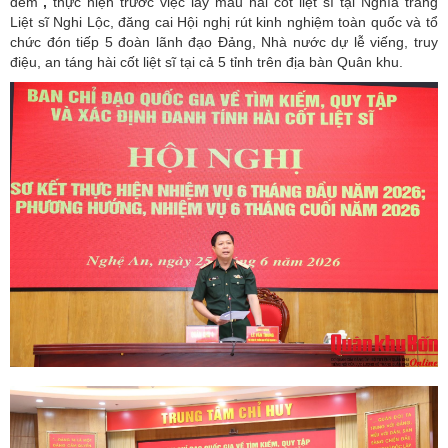
đêm"
,
thực hiện trước việc lấy mẫu hài cốt liệt sĩ tại Nghĩa trang
Liệt sĩ Nghi Lộc, đăng cai Hội nghị rút kinh nghiệm toàn quốc và tổ
chức đón tiếp 5 đoàn lãnh đạo Đảng, Nhà nước dự lễ viếng, truy
điệu, an táng hài cốt liệt sĩ tại cả 5 tỉnh trên địa bàn Quân khu.