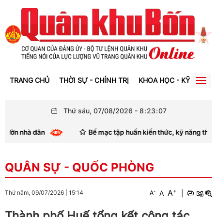
TRANG CHỦ
THỜI SỰ - CHÍNH TRỊ
KHOA HỌC - KỸ THUẬT
Togg
navig
Thứ sáu, 07/08/2026
-
8
:
23
:
08
à dân
Bế mạc tập huấn kiến thức, kỹ năng thông tin, tuyê
QUÂN SỰ - QUỐC PHÒNG
+
A
-
A
|
Thứ năm, 09/07/2026
|
15:14
A
Thành phố Huế tổng kết công tác