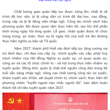
Chất lượng giao quân tiếp tục được nâng lên, nhất là về
trình độ học vấn, tỷ lệ công dân có trình độ đại học, cao đẳng,
trung cấp và tỷ lệ đảng viên nhập ngũ. Công tác chính sách hậu
phương quân đội được quan tâm thực hiện tốt, tạo khí thế phấn
khởi trong ngày hội tòng quân. Lễ giao, nhận quân được tổ chức
trang trọng, an toàn, thực sự là ngày hội của tuổi trẻ lên đường
thực hiện nghĩa vụ bảo vệ Tổ quốc.
Huế
Năm 2027, thành phố
xác định tiếp tục tăng cường vai
ủy
trò lãnh đạo, chỉ đạo của cấp
, chính quyền các cấp; phát huy
trách nhiệm của Hội đồng Nghĩa vụ quân sự, cơ quan quân sự,
công an và các tổ chức chính trị - xã hội trong thực hiện nhiệm vụ
tuyển quân. Đồng thời, quản lý chặt chẽ nguồn công dân trong độ
tuổi sẵn sàng nhập ngũ; nâng cao chất lượng công tác sơ tuyển,
khỏe
khám tuyển sức
, xét duyệt chính trị, chính sách; thực hiện tốt
“tuyển
đó”
phương châm
người nào chắc người
, bảo đảm hoàn
thành tốt chỉ tiêu tuyển quân năm 2027.