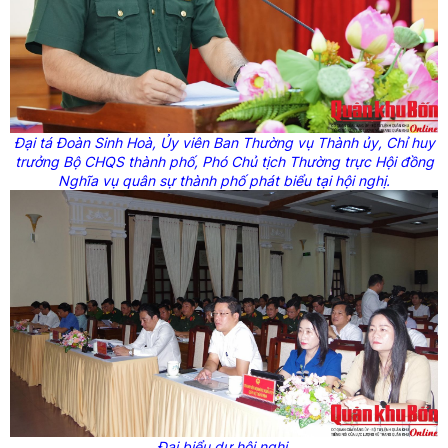
Đại tá Đoàn Sinh Hoà, Ủy viên Ban Thường vụ Thành ủy, Chỉ huy
trưởng Bộ CHQS thành phố, Phó
Chủ tịch
Thường trực
Hội
đồng
Nghĩa vụ quân sự thành phố phát biểu tại hội nghị.
Đại biểu dự hội nghị.