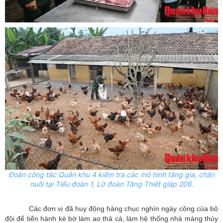
Đoàn công tác Quân khu 4
kiểm tra các mô hình tăng gia, chăn
nuôi tại Tiểu đoàn 1, Lữ đoàn Tăng Thiết giáp 206.
Các đơn vị đã huy động hàng chục nghìn ngày công của bộ
đội để tiến hành kè bờ làm ao thả cá, làm hệ thống nhà màng thủy