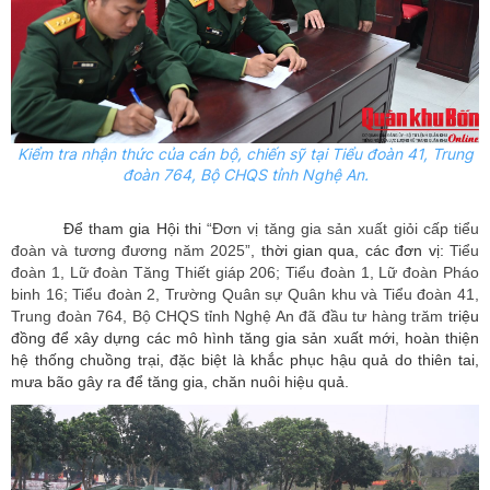
Kiểm tra nhận thức của cán bộ, chiến sỹ tại Tiểu đoàn 41, Trung
đoàn 764, Bộ CHQS tỉnh Nghệ An.
Để tham gia Hội thi
“Đơn vị tăng gia sản xuất giỏi cấp tiểu
đoàn và tương đương năm 2025”
,
thời gian qua, các đơn vị:
Tiểu
đoàn 1, Lữ đoàn Tăng Thiết giáp 206; Tiểu đoàn 1, Lữ đoàn Pháo
binh 16; Tiểu đoàn 2, Trường Quân sự Quân khu và Tiểu đoàn 41,
Trung đoàn 764, Bộ CHQS tỉnh Nghệ An đã đầu tư hàng trăm
triệu
đồng để xây dựng các mô hình tăng gia sản xuất mới, hoàn thiện
hệ thống chuồng trại, đặc biệt là khắc phục hậu quả do thiên tai,
mưa bão gây ra để tăng gia, chăn nuôi hiệu quả.