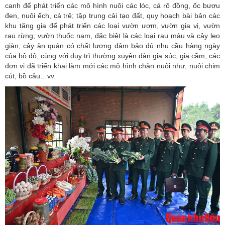
canh để phát triển các mô hình nuôi các lóc, cá rô đồng, ốc bươu
đen, nuôi ếch, cá trê; tập trung cải tạo đất, quy hoạch bài bản các
khu tăng gia để phát triển các loại vườn ươm, vườn gia vị, vườn
rau rừng; vườn thuốc nam, đặc biệt là các loại rau màu và cây leo
giàn; cây ăn quản có chất lượng đảm bảo đủ nhu cầu hàng ngày
của bộ độ; cùng với duy trì thường xuyên đàn gia súc, gia cầm, các
đơn vị đã triển khai làm mới các mô hình chăn nuôi như, nuôi chim
cút, bồ câu…vv.