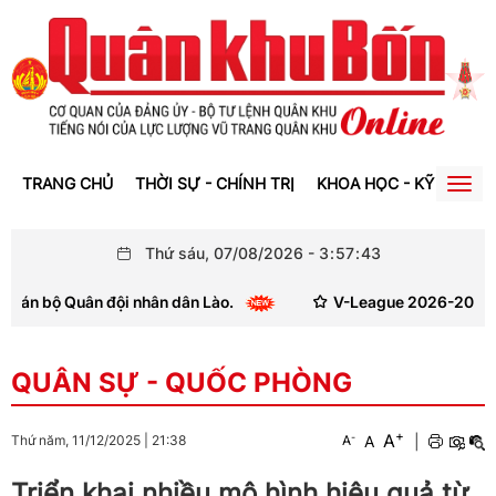
TRANG CHỦ
THỜI SỰ - CHÍNH TRỊ
KHOA HỌC - KỸ THUẬT
Togg
navig
Thứ sáu, 07/08/2026
-
3
:
57
:
44
đội nhân dân Lào.
V-League 2026-2027 thay đổi quy đị
QUÂN SỰ - QUỐC PHÒNG
+
A
-
A
|
Thứ năm, 11/12/2025
|
21:38
A
Triển khai nhiều mô hình hiệu quả từ