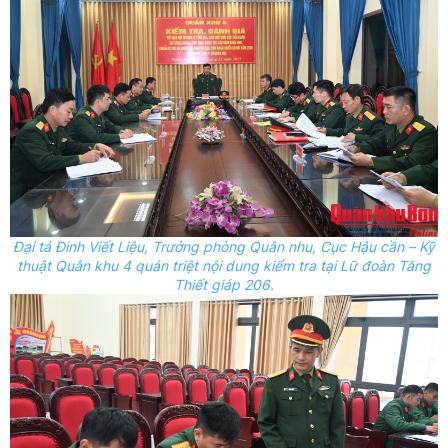
Đại tá Đinh Viết Liệu, Trưởng phòng Quân nhu, Cục Hậu cần – Kỹ
thuật Quân khu 4
quán triệt nội dung kiểm tra tại Lữ đoàn Tăng
Thiết giáp 206.