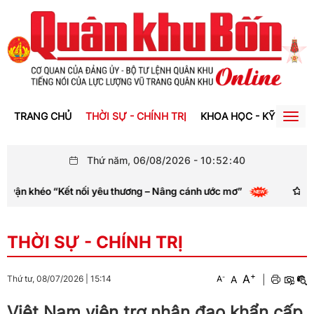
TRANG CHỦ
THỜI SỰ - CHÍNH TRỊ
KHOA HỌC - KỸ THUẬT
Togg
navig
Thứ năm, 06/08/2026
-
10
:
52
:
40
vận khéo “Kết nối yêu thương – Nâng cánh ước mơ”
Thành
THỜI SỰ - CHÍNH TRỊ
+
A
-
A
|
Thứ tư, 08/07/2026
|
15:14
A
Việt Nam viện trợ nhân đạo khẩn cấp