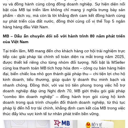
vụ và đồng hành cùng cộng đồng doanh nghiệp. Sự hiện diện nổi
bật của MB tại triển lãm không chỉ mang ý nghĩa trưng bày sản
phẩm - dịch vụ, mà còn là lời khẳng định cam kết đồng hành cùng
sự phát triển của đất nước, đồng thời củng cố vị thế Top 5 ngân
hàng hàng đầu Việt Nam.
MB – Dấu ấn chuyển đổi số với hành trình 80 năm phát triển
của Việt Nam
Tại triển lãm, MB mang đến cho khách hàng cơ hội trải nghiệm trực
tiếp các giải pháp tài chính số toàn diện ra mắt trong năm 2025,
được thiết kế riêng cho từng nhóm đối tượng. Nổi bật là MSeller
cùng loa thanh toán MB tích hợp hóa đơn – công cụ bán hàng hiện
đại, biến chiếc loa nhỏ gọn thành giải pháp thu – chi tiện lợi cho hộ
kinh doanh, tiểu thương, giúp quản lý doanh thu minh bạch và
nhanh chóng. Đồng thời, với vai trò tiên phong trong việc hỗ trợ
doanh nghiệp đáp ứng Nghị định 70, MB giới thiệu gói giải pháp
“combo lên doanh nghiệp” – đồng hành trọn gói cùng hộ kinh
doanh trong quá trình chuyển đổi thành doanh nghiệp, từ thủ tục
pháp lý đến hỗ trợ tài chính, khẳng định cam kết của MB trong việc
thúc đẩy khu vực kinh tế tư nhân phát triển bền vững.