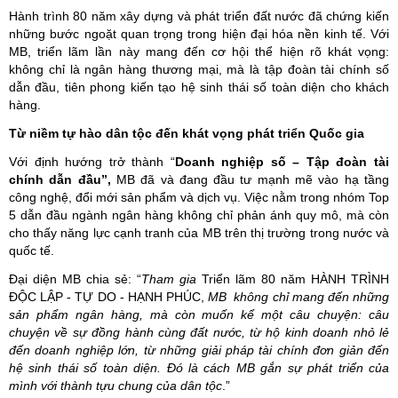
Hành trình 80 năm xây dựng và phát triển đất nước đã chứng kiến
những bước ngoặt quan trọng trong hiện đại hóa nền kinh tế. Với
MB, triển lãm lần này mang đến cơ hội thể hiện rõ khát vọng:
không chỉ là ngân hàng thương mại, mà là tập đoàn tài chính số
dẫn đầu, tiên phong kiến tạo hệ sinh thái số toàn diện cho khách
hàng.
Từ niềm tự hào dân tộc đến khát vọng phát triển Quốc gia
Với định hướng trở thành “
Doanh
nghiệp số – Tập đoàn tài
chính dẫn đầu”,
MB đã và đang đầu tư mạnh mẽ vào hạ tầng
công nghệ, đổi mới sản phẩm và dịch vụ. Việc nằm trong nhóm Top
5 dẫn đầu ngành ngân hàng không chỉ phản ánh quy mô, mà còn
cho thấy năng lực cạnh tranh của MB trên thị trường trong nước và
quốc tế.
Đại diện MB chia sẻ: “
Tham
gia
Triển lãm 80 năm HÀNH TRÌNH
ĐỘC LẬP - TỰ DO - HẠNH PHÚC,
MB không chỉ mang đến những
sản phẩm ngân hàng, mà còn muốn kể một câu chuyện: câu
chuyện về sự đồng hành cùng đất nước, từ hộ kinh doanh nhỏ lẻ
đến doanh nghiệp lớn, từ những giải pháp tài chính đơn giản đến
hệ sinh thái số toàn diện. Đó là cách MB gắn sự phát triển của
mình với thành tựu chung của dân tộc
.”