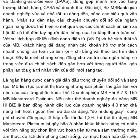
và Banking-as-a-Service (BAAS), đóng góp mạnh mẽ vào tăng
trưởng khách hàng, CASA và doanh thu. Đặc biệt, Biz MBBank giúp
doanh nghiệp vừa và nhỏ tối ưu dòng tiền, nâng cao hiệu quả vận
hành. Nhân sự kiện này, câu chuyện chuyển đổi số của ngành
ngân hàng được thể hiện rõ nét qua việc các chính sách an sinh xã
hội đã có thể đến tay người dân thông qua hạ tầng thanh toán số.
Với sự tích hợp dữ liệu định danh điện tử (VNID) và hệ sinh thái số
của MB, khách hàng dễ dàng nhận các khoản hỗ trợ một cách
nhanh chóng, an toàn và tiện lợi – chỉ bằng vài thao tác trên điện
thoại. Đây là minh chứng sống động cho vai trò của ngân hàng số
trong việc đưa chính sách đến gần hơn với từng người dân, góp
phần lan tỏa giá trị nhân văn của đổi mới sáng tạo.
Là ngân hàng được đánh giá dẫn đầu trong chuyển đổi số và sáng
tạo, MB liên tục ra mắt thị trường những sản phẩm thẻ gắn liền với
nhu cầu của từng phân khúc Thẻ Doanh nghiệp MB Hhi BIZ & Thẻ
MB Mastercard Platinum. Nếu như thẻ doanh nghiệp đa năng MB
Hi BIZ là bạn đồng hành đắc lực của doanh nghiệp 4.0 nhờ khả
năng linh hoạt nguồn tiền. ưu đãi đa dạng, “đo ni đóng giày”, cùng
phí chuyển đổi ngoại tệ hấp dẫn tối đa 1,2%, thì thẻ tín dụng MB
Mastercard Platinum lại gây bão ở phân khúc khách hàng cá nhân
với tính năng tùy chọn lĩnh vực hoàn tiền từ mua sắm thường nhật,
ẩm thực, du lịch đến phong cách sống, với mức hoàn hấp dẫn 5%.