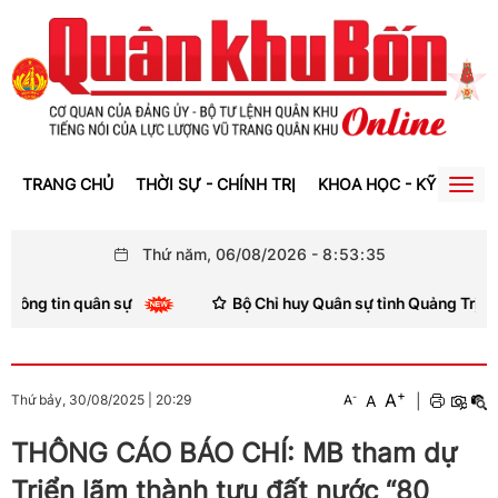
TRANG CHỦ
THỜI SỰ - CHÍNH TRỊ
KHOA HỌC - KỸ THUẬT
Togg
navig
Thứ năm, 06/08/2026
-
8
:
53
:
35
tin quân sự
Bộ Chỉ huy Quân sự tỉnh Quảng Trị khánh th
+
A
-
A
|
Thứ bảy, 30/08/2025
|
20:29
A
THÔNG CÁO BÁO CHÍ: MB tham dự
Triển lãm thành tựu đất nước “80