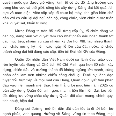
quyền quốc gia được giữ vững, kinh tế có tốc độ tăng trưởng cao
trong khu vực và thế giới; công tác xây dựng Đảng đạt kết quả tích
cực và toàn diện. Việc sắp xếp tổ chức bộ máy, tinh giản biên chế
gắn với cơ cấu lại đội ngũ cán bộ, công chức, viên chức được triển
khai quyết liệt, khẩn trương.
Mừng Đảng ta tròn 95 tuổi, từng cấp ủy, tổ chức đảng và
cán bộ, đảng viên với quyết tâm cao nhất phấn đấu hoàn thành tốt
các mục tiêu, nhiệm vụ của nhiệm kỳ Đại hội XIII, lập nhiều thành
tích chào mừng kỷ niệm các ngày lễ lớn của đất nước; tổ chức
thành công đại hội đảng các cấp, tiến tới Đại hội XIV của Đảng.
Quân đội nhân dân Việt Nam dưới sự lãnh đạo, giáo dục,
rèn luyện của Đảng và Chủ tịch Hồ Chí Minh qua hơn 80 năm xây
dựng, chiến đấu và trưởng thành đã không ngừng lớn mạnh, cùng
nhân dân làm nên những chiến công chói lọi. Dưới sự lãnh đạo
tuyệt đối, trực tiếp về mọi mặt của Đảng, Quân đội quyết tâm phấn
đấu vươn lên mạnh mẽ, thực hiện thắng lợi mục tiêu năm 2025 cơ
bản xây dựng Quân đội tinh, gọn, mạnh, tiến lên hiện đại; tạo tiền
đề, động lực vững chắc xây dựng Quân đội cách mạng, chính quy,
tinh nhuệ, hiện đại.
Đảng soi đường, mở lối, dẫn dắt dân tộc ta đi tới bến bờ
hạnh phúc, vinh quang. Hướng về Đảng, vững tin theo Đảng, mọi