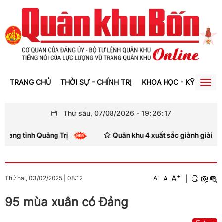
TRANG CHỦ
THỜI SỰ - CHÍNH TRỊ
KHOA HỌC - KỸ THUẬT
Togg
navig
Thứ sáu, 07/08/2026
-
19
:
26
:
18
ng tỉnh Quảng Trị
Quân khu 4 xuất sắc giành giải Nhì Hộ
+
A
-
A
|
Thứ hai, 03/02/2025
|
08:12
A
95 mùa xuân có Đảng