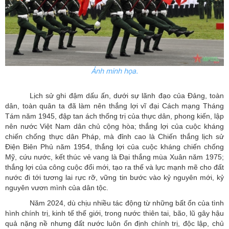
Ảnh minh họa.
Lịch sử ghi đậm dấu ấn, dưới sự lãnh đạo của Đảng, toàn
dân, toàn quân ta đã làm nên thắng lợi vĩ đại Cách mạng Tháng
Tám năm 1945, đập tan ách thống trị của thực dân, phong kiến, lập
nên nước Việt Nam dân chủ cộng hòa; thắng lợi của cuộc kháng
chiến chống thực dân Pháp, mà đỉnh cao là Chiến thắng lịch sử
Điện Biên Phủ năm 1954, thắng lợi của cuộc kháng chiến chống
Mỹ, cứu nước, kết thúc vẻ vang là Đại thắng mùa Xuân năm 1975;
thắng lợi của công cuộc đổi mới, tạo ra thế và lực mạnh mẽ cho đất
nước đi tới tương lai rực rỡ, vững tin bước vào kỷ nguyên mới, kỷ
nguyên vươn mình của dân tộc.
Năm 2024, dù chịu nhiều tác động từ những bất ổn của tình
hình chính trị, kinh tế thế giới, trong nước thiên tai, bão, lũ gây hậu
quả nặng nề nhưng đất nước luôn ổn định chính trị, độc lập, chủ