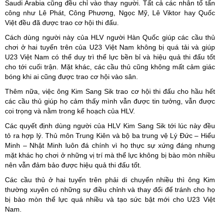
Saudi Arabia cũng đều chỉ vào thay người. Tất cả các nhân tố tấn
công như Lê Phát, Công Phương, Ngọc Mỹ, Lê Viktor hay Quốc
Việt đều đã được trao cơ hội thi đấu.
Cách dùng người này của HLV người Hàn Quốc giúp các cầu thủ
chơi ở hai tuyến trên của U23 Việt Nam không bị quá tải và giúp
U23 Việt Nam có thể duy trì thể lực bền bỉ và hiệu quả thi đấu tốt
cho tới cuối trận. Mặt khác, các cầu thủ cũng không mất cảm giác
bóng khi ai cũng được trao cơ hội vào sân.
Thêm nữa, việc ông Kim Sang Sik trao cơ hội thi đấu cho hầu hết
các cầu thủ giúp họ cảm thấy mình vẫn được tin tưởng, vẫn được
coi trọng và nằm trong kế hoạch của HLV.
Các quyết định dùng người của HLV Kim Sang Sik tới lúc này đều
tỏ ra hợp lý. Thủ môn Trung Kiên và bộ ba trung vệ Lý Đức – Hiểu
Minh – Nhật Minh luôn đá chính vì họ thực sự xứng đáng nhưng
mặt khác họ chơi ở những vị trí mà thể lực không bị bào mòn nhiều
nên vẫn đảm bảo được hiệu quả thi đấu tốt.
Các cầu thủ ở hai tuyến trên phải di chuyển nhiều thì ông Kim
thường xuyên có những sự điều chỉnh và thay đổi để tránh cho họ
bị bào mòn thể lực quá nhiều và tạo sức bật mới cho U23 Việt
Nam.