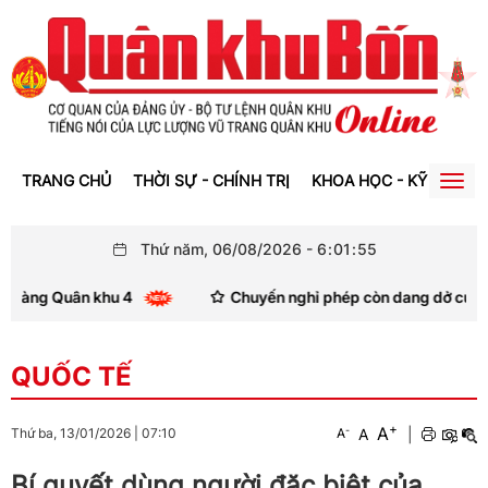
TRANG CHỦ
THỜI SỰ - CHÍNH TRỊ
KHOA HỌC - KỸ THUẬT
Togg
navig
Thứ năm, 06/08/2026
-
6
:
01
:
56
àng Quân khu 4
Chuyến nghỉ phép còn dang dở của Anh h
QUỐC TẾ
+
A
-
A
|
Thứ ba, 13/01/2026
|
07:10
A
Bí quyết dùng người đặc biệt của