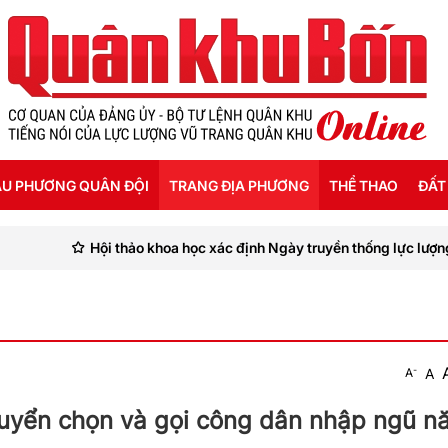
U PHƯƠNG QUÂN ĐỘI
TRANG ĐỊA PHƯƠNG
THỂ THAO
ĐẤT
Hội thảo khoa học xác định Ngày truyền thống lực lượng vũ trang tỉn
ỜI SỐNG HẬU PHƯƠNG
THANH HÓA
SEA GAMES 31
ẬT KÝ CHIẾN SỸ
NGHỆ AN
Ế ĐỘ - CHÍNH SÁCH - HƯỚNG NGHIỆP
HÀ TĨNH
-
A
A
ÔNG TIN LIỆT SỸ
QUẢNG BÌNH
 tuyển chọn và gọi công dân nhập ngũ 
QUẢNG TRỊ