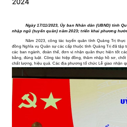
2024
05/6/2021)
CHÀO MỪNG KỶ NIỆM 75 NĂM NGÀY
TRUYỀN THỐNG LỰC LƯỢNG VŨ TRANG
QUÂN KHU 4 (15/10/1945 - 15/10/2020)
Ngày 17/11
/2023
,
Ủy ban Nhân dân (
UBND
)
tỉnh Qu
nhập ngũ (
tuyển quân
)
năm 2023; triển khai phương hướ
Năm 2023, công tác
tuyển quân tỉnh Quảng Trị
thực
đồng
Nghĩa vụ Quân sự các cấp thuộc tỉnh Quảng Trị đã
tập 
các ban ngành, đoàn thể, đơn vị nhận quân thực hiện tốt cá
bằng, đúng luật. Công tác hiệp đồng, thâm nhập hồ sơ, chốt
chất lượng, hiệu quả. Các địa phương tổ chức Lễ giao nhận 