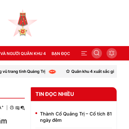
 VÀ NGƯỜI QUÂN KHU 4
BẠN ĐỌC
h Quảng Trị
Quân khu 4 xuất sắc giành giải Nhì Hội thi t
SEA GAMES 31
TIN ĐỌC NHIỀU
+
A
|
Thành Cổ Quảng Trị – Cổ tích 81
năm
ngày đêm