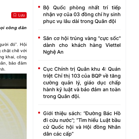
Bộ Quốc phòng nhất trí tiếp
nhận vợ của 03 đồng chí hy sinh
Lưu
phục vụ lâu dài trong Quân đội
gọi công dân
Săn cơ hội trúng vàng "cực sốc"
dành cho khách hàng Viettel
ười đó”. Hội
 chặt chẽ với
Nghệ An
ng khai, công
quân, bảo đảm
Cục Chính trị Quân khu 4: Quán
nh.
triệt Chỉ thị 103 của BQP về tăng
cường quản lý, giáo dục chấp
hành kỷ luật và bảo đảm an toàn
trong Quân đội.
Giới thiệu sách: “Đường Bác Hồ
đi cứu nước”; “Tìm hiểu Luật bầu
cử Quốc hội và Hội đồng Nhân
dân các cấp”