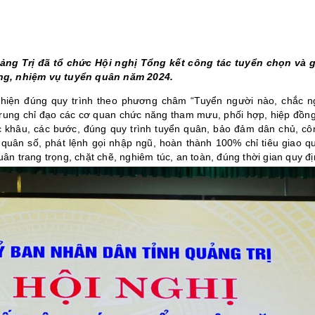
THÀNH PHỐ HUẾ
ảng Trị
đã
tổ chức Hội nghị Tổng kết công tác
tuyển chọn và 
ng, nhiệm vụ tuyển
quân
năm 2024.
 hiện đúng quy trình theo phương châm “Tuyển người nào, chắc ng
trung chỉ đạo các cơ quan chức năng tham mưu, phối hợp, hiệp đồng
c khâu, các bước, đúng quy trình tuyển quân, bảo đảm dân chủ, cô
 quân số, phát lệnh gọi nhập ngũ, hoàn thành 100% chỉ tiêu giao 
quân
trang trọng,
chặt chẽ, nghiêm túc, an toàn, đúng thời gian quy đị