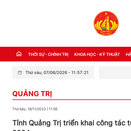
THỜI SỰ - CHÍNH TRỊ
KHOA HỌC - KỸ THUẬT
HẬ
Thứ sáu, 07/08/2026
-
11
:
57
:
23
THỜI SỰ TRONG NƯỚC
Đ
QUẢNG TRỊ
THỜI SỰ QUỐC TẾ
NH
XÂY DỰNG ĐẢNG
CH
Thứ bảy, 18/11/2023
|
11:56
LỜI BÁC HỒ DẠY NGÀY NÀY NĂM XƯA
TH
Tỉnh Quảng Trị triển khai công tác
KỶ NIỆM 110 NĂM NGÀY BÁC HỒ RA ĐI
TÌM ĐƯỜNG CỨU NƯỚC (05/6/1911 -