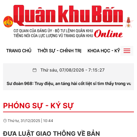
TRANG CHỦ
THỜI SỰ - CHÍNH TRỊ
KHOA HỌC - KỸ THUẬT
Togg
navig
Thứ sáu, 07/08/2026
-
7
:
15
:
27
Sư đoàn 968: Truy điệu, an táng hài cốt liệt sĩ tìm thấy trong vườn 
PHÓNG SỰ - KÝ SỰ
Thứ tư, 31/12/2025
|
10:44
ĐƯA LUẬT GIAO THÔNG VỀ BẢN