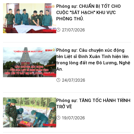
Phóng sự: CHUẨN BỊ TỐT CHO
CUỘC "SÁT HẠCH" KHU VỰC
PHÒNG THỦ.
27/07/2026
Phóng sự: Câu chuyện xúc động
tên Liệt sĩ Đinh Xuân Tình hiện lên
trong lòng đất mẹ Đô Lương, Nghệ
An.
24/07/2026
Phóng sự: TĂNG TỐC HÀNH TRÌNH
TRỞ VỀ
19/07/2026