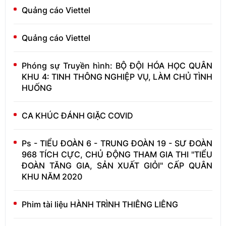
Quảng cáo Viettel
Quảng cáo Viettel
Phóng sự Truyền hình: BỘ ĐỘI HÓA HỌC QUÂN
KHU 4: TINH THÔNG NGHIỆP VỤ, LÀM CHỦ TÌNH
HUỐNG
CA KHÚC ĐÁNH GIẶC COVID
Ps - TIỂU ĐOÀN 6 - TRUNG ĐOÀN 19 - SƯ ĐOÀN
968 TÍCH CỰC, CHỦ ĐỘNG THAM GIA THI "TIỂU
ĐOÀN TĂNG GIA, SẢN XUẤT GIỎI" CẤP QUÂN
KHU NĂM 2020
Phim tài liệu HÀNH TRÌNH THIÊNG LIÊNG