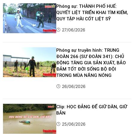
Phóng sự: THÀNH PHỐ HUẾ:
QUYẾT LIỆT TRIỂN KHAI TÌM KIẾM,
QUY TẬP HÀI CỐT LIỆT SỸ
27/06/2026
Phóng sự truyền hình: TRUNG
ĐOÀN 266 (SƯ ĐOÀN 341): CHỦ
ĐỘNG TĂNG GIA SẢN XUẤT, BẢO
ĐẢM TỐT ĐỜI SỐNG BỘ ĐỘI
TRONG MÙA NẮNG NÓNG
26/06/2026
Clip: HỌC ĐẢNG ĐỂ GIỮ DÂN, GIỮ
BẢN
25/06/2026