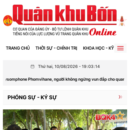
TRANG CHỦ
THỜI SỰ - CHÍNH TRỊ
KHOA HỌC - KỸ THUẬT
Togg
navig
Thứ hai, 10/08/2026
-
19
:
03
:
15
omphone Phomvihane, người không ngừng vun đắp cho quan hệ Việt 
PHÓNG SỰ - KÝ SỰ