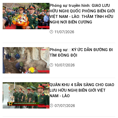
Phóng sự truyền hình: GIAO LƯU
HỮU NGHỊ QUỐC PHÒNG BIÊN GIỚI
VIỆT NAM - LÀO: THẮM TÌNH HỮU
NGHỊ NƠI BIÊN CƯƠNG
11/07/2026
Phóng sự: : KÝ ỨC DẪN ĐƯỜNG ĐI
TÌM ĐỒNG ĐỘI
10/07/2026
QUÂN KHU 4 SẴN SÀNG CHO GIAO
LƯU HỮU NGHỊ BIÊN GIỚI VIỆT
NAM - LÀO
07/07/2026