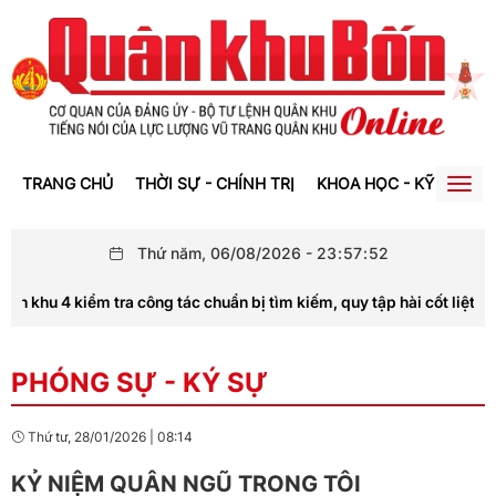
TRANG CHỦ
THỜI SỰ - CHÍNH TRỊ
KHOA HỌC - KỸ THUẬT
Togg
navig
Thứ năm, 06/08/2026
-
23
:
57
:
52
khu 4 kiểm tra công tác chuẩn bị tìm kiếm, quy tập hài cốt liệt sĩ tại
PHÓNG SỰ - KÝ SỰ
Thứ tư, 28/01/2026
|
08:14
KỶ NIỆM QUÂN NGŨ TRONG TÔI