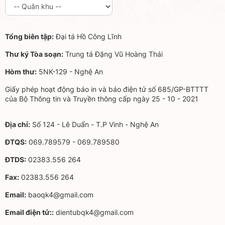
Tổng biên tập:
Đại tá Hồ Công Lĩnh
Thư ký Tòa soạn:
Trung tá Đặng Vũ Hoàng Thái
Hòm thư:
5NK-129 - Nghệ An
Giấy phép hoạt động báo in và báo điện tử số 685/GP-BTTTT
của Bộ Thông tin và Truyền thông cấp ngày 25 - 10 - 2021
Địa chỉ:
Số 124 - Lê Duẩn - T.P Vinh - Nghệ An
ĐTQS:
069.789579 - 069.789580
ĐTDS:
02383.556 264
Fax:
02383.556 264
Email:
baoqk4@gmail.com
Email điện tử::
dientubqk4@gmail.com