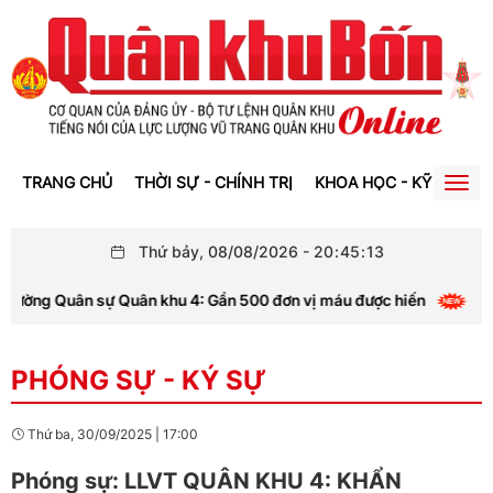
TRANG CHỦ
THỜI SỰ - CHÍNH TRỊ
KHOA HỌC - KỸ THUẬT
Togg
navig
Thứ bảy, 08/08/2026
-
20
:
45
:
13
ường Quân sự Quân khu 4: Gần 500 đơn vị máu được hiến
PHÓNG SỰ - KÝ SỰ
Thứ ba, 30/09/2025
|
17:00
Phóng sự: LLVT QUÂN KHU 4: KHẨN